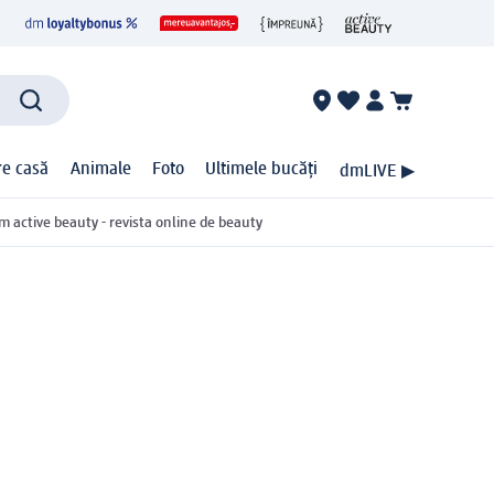
ire casă
Animale
Foto
Ultimele bucăți
dmLIVE ▶
m active beauty - revista online de beauty