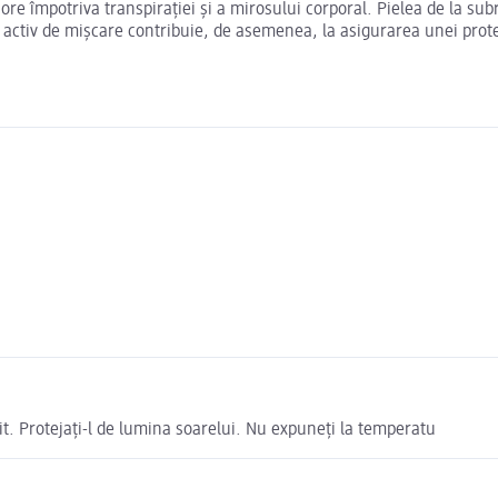
ore împotriva transpirației și a mirosului corporal. Pielea de la s
um activ de mișcare contribuie, de asemenea, la asigurarea unei prote
it. Protejați-l de lumina soarelui. Nu expuneți la temperatu