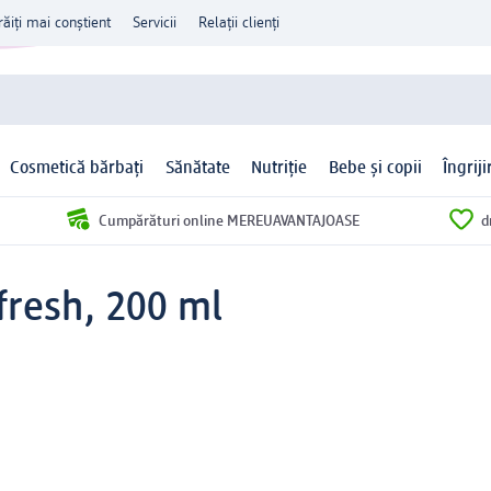
răiți mai conștient
Servicii
Relații clienți
Cosmetică bărbați
Sănătate
Nutriție
Bebe și copii
Îngrij
Cumpărături online MEREUAVANTAJOASE
d
fresh, 200 ml