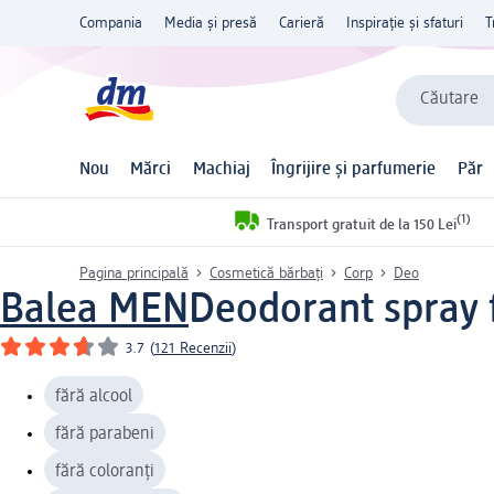
Compania
Media și presă
Carieră
Inspirație și sfaturi
T
Căutare
Nou
Mărci
Machiaj
Îngrijire și parfumerie
Păr
(1)
Transport gratuit de la 150 Lei
Pagina principală
Cosmetică bărbați
Corp
Deo
Balea MEN
Deodorant spray 
3.7
(
121 Recenzii
)
fără alcool
fără parabeni
fără coloranți