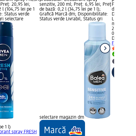
Preț: 20,95 lei;
senzitiv, 200 ml; Preț: 6,95 lei; Preț
FRESH, 200 m
 l (104,75 lei pe 1
de bază: 0,2 l (34,75 lei pe 1 l);
de bază: 0,2 
te: Status verde
Grafică Marcă dm; Disponibilitate:
Disponibilit
gri selectare
Status verde Livrabil, Status gri
Livrabil, St
magazin d
21,95 lei
0,2 l (109,75
Dove MEN+
FRESH, 200
Livrabil
selectar
selectare magazin dm
pe 1 l)
orant spray FRESH