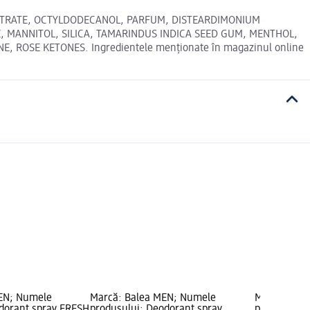
CITRATE, OCTYLDODECANOL, PARFUM, DISTEARDIMONIUM
, MANNITOL, SILICA, TAMARINDUS INDICA SEED GUM, MENTHOL,
OSE KETONES. Ingredientele menționate în magazinul online
EN; Numele
Marcă: Balea MEN; Numele
Marcă: Dov
dorant spray FRESH
produsului: Deodorant spray
produsului: