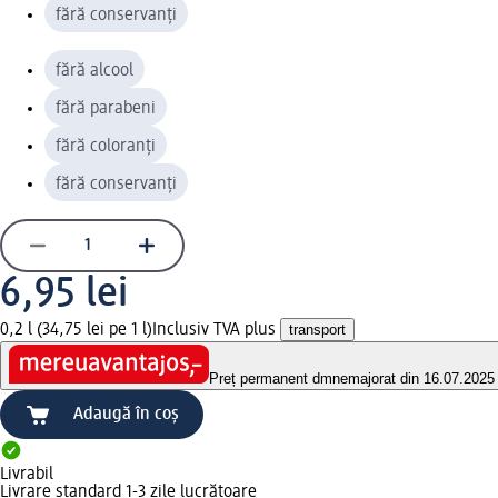
fără conservanți
fără alcool
fără parabeni
fără coloranți
fără conservanți
6,95 lei
0,2 l (34,75 lei pe 1 l)
Inclusiv TVA plus
transport
Preț permanent dm
nemajorat din 16.07.2025
Adaugă în coș
Livrabil
Livrare standard 1-3 zile lucrătoare