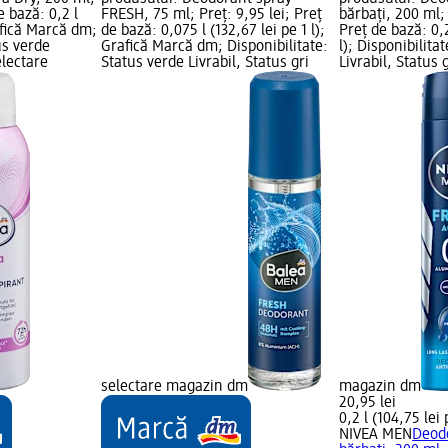
e bază: 0,2 l
FRESH, 75 ml; Preț: 9,95 lei; Preț
bărbați, 200 ml; 
rafică Marcă dm;
de bază: 0,075 l (132,67 lei pe 1 l);
Preț de bază: 0,2
us verde
Grafică Marcă dm; Disponibilitate:
l); Disponibilita
electare
Status verde Livrabil, Status gri
Livrabil, Status 
selectare magazin dm
magazin dm
20,95 lei
0,2 l (104,75 lei 
NIVEA MEN
Deod