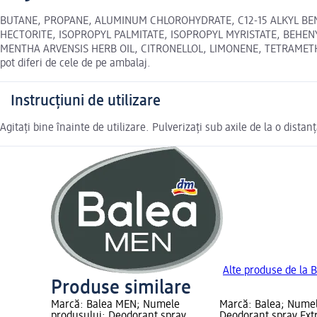
BUTANE, PROPANE, ALUMINUM CHLOROHYDRATE, C12-15 ALKYL BE
HECTORITE, ISOPROPYL PALMITATE, ISOPROPYL MYRISTATE, BEHE
MENTHA ARVENSIS HERB OIL, CITRONELLOL, LIMONENE, TETRAMETH
pot diferi de cele de pe ambalaj.
Instrucțiuni de utilizare
Agitați bine înainte de utilizare. Pulverizați sub axile de la o dista
Alte produse de la 
Produse similare
Marcă: Balea MEN; Numele
Marcă: Balea; Numel
produsului: Deodorant spray
Deodorant spray Extr