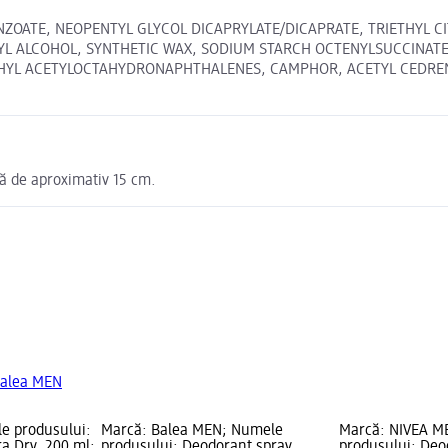
NZOATE, NEOPENTYL GLYCOL DICAPRYLATE/DICAPRATE, TRIETHYL 
NYL ALCOHOL, SYNTHETIC WAX, SODIUM STARCH OCTENYLSUCCINATE
YL ACETYLOCTAHYDRONAPHTHALENES, CAMPHOR, ACETYL CEDRENE, R
nță de aproximativ 15 cm.
Balea MEN
e produsului:
Marcă: Balea MEN; Numele
Marcă: NIVEA M
a Dry, 200 ml;
produsului: Deodorant spray
produsului: Deo