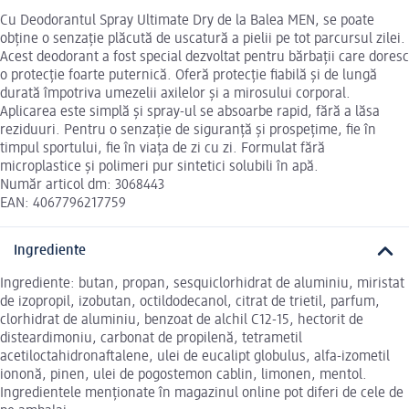
Cu Deodorantul Spray Ultimate Dry de la Balea MEN, se poate
obține o senzație plăcută de uscatură a pielii pe tot parcursul zilei.
Acest deodorant a fost special dezvoltat pentru bărbații care doresc
o protecție foarte puternică. Oferă protecție fiabilă și de lungă
durată împotriva umezelii axilelor și a mirosului corporal.
Aplicarea este simplă și spray-ul se absoarbe rapid, fără a lăsa
reziduuri. Pentru o senzație de siguranță și prospețime, fie în
timpul sportului, fie în viața de zi cu zi. Formulat fără
microplastice și polimeri pur sintetici solubili în apă.
Număr articol dm: 3068443
EAN: 4067796217759
Ingrediente
Ingrediente: butan, propan, sesquiclorhidrat de aluminiu, miristat
de izopropil, izobutan, octildodecanol, citrat de trietil, parfum,
clorhidrat de aluminiu, benzoat de alchil C12-15, hectorit de
disteardimoniu, carbonat de propilenă, tetrametil
acetiloctahidronaftalene, ulei de eucalipt globulus, alfa-izometil
iononă, pinen, ulei de pogostemon cablin, limonen, mentol.
Ingredientele menționate în magazinul online pot diferi de cele de