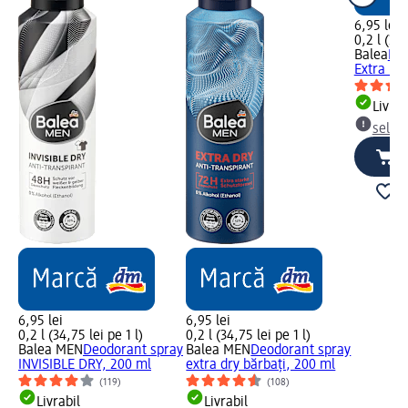
6,95 lei
0,2 l (34,
Balea
Deo
Extra Dr
Livrab
selec
6,95 lei
6,95 lei
0,2 l (34,75 lei pe 1 l)
0,2 l (34,75 lei pe 1 l)
Balea MEN
Deodorant spray
Balea MEN
Deodorant spray
INVISIBLE DRY, 200 ml
extra dry bărbați, 200 ml
(119)
(108)
Livrabil
Livrabil