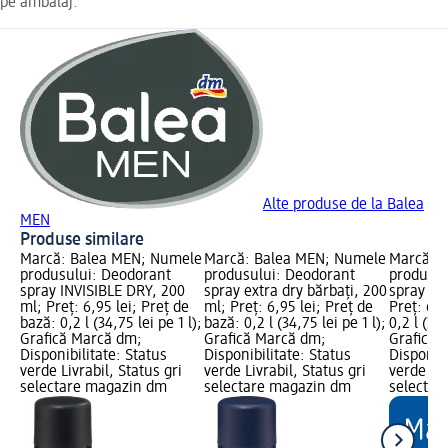
pe ambalaj.
Alte produse de la Balea
MEN
Produse similare
Marcă: Balea MEN; Numele
Marcă: Balea MEN; Numele
Marcă: B
produsului: Deodorant
produsului: Deodorant
produsul
spray INVISIBLE DRY, 200
spray extra dry bărbați, 200
spray Ex
ml; Preț: 6,95 lei; Preț de
ml; Preț: 6,95 lei; Preț de
Preț: 6,9
bază: 0,2 l (34,75 lei pe 1 l);
bază: 0,2 l (34,75 lei pe 1 l);
0,2 l (34,
Grafică Marcă dm;
Grafică Marcă dm;
Grafică 
Disponibilitate: Status
Disponibilitate: Status
Disponibi
verde Livrabil, Status gri
verde Livrabil, Status gri
verde Liv
selectare magazin dm
selectare magazin dm
selectar