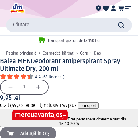
Căutare
Transport gratuit de la 150 Lei
Pagina principală
Cosmetică bărbați
Corp
Deo
Balea MEN
Deodorant antiperspirant Spray
Ultimate Dry, 200 ml
4.4
(
63 Recenzii
)
9,95 lei
0,2 l (49,75 lei pe 1 l)
Inclusiv TVA plus
transport
Preț permanent dm
nemajorat din
15.10.2025
Adaugă în coș