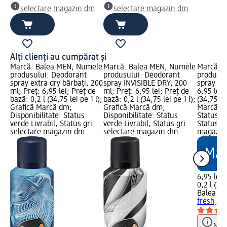
selectare magazin dm
selectare magazin dm
Alți clienți au cumpărat și
Marcă: Balea MEN; Numele
Marcă: Balea MEN; Numele
Marcă: 
produsului: Deodorant
produsului: Deodorant
produsul
spray extra dry bărbați, 200
spray INVISIBLE DRY, 200
spray fre
ml; Preț: 6,95 lei; Preț de
ml; Preț: 6,95 lei; Preț de
6,95 lei;
bază: 0,2 l (34,75 lei pe 1 l);
bază: 0,2 l (34,75 lei pe 1 l);
(34,75 lei
Grafică Marcă dm;
Grafică Marcă dm;
Marcă dm
Disponibilitate: Status
Disponibilitate: Status
Status ve
verde Livrabil, Status gri
verde Livrabil, Status gri
Status gr
selectare magazin dm
selectare magazin dm
magazin
6,95 lei
0,2 l (34,
Balea M
fresh, 2
Notă