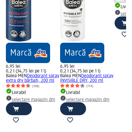
Livrab
selec
6,95 lei
6,95 lei
0,2 l (34,75 lei pe 1 l)
0,2 l (34,75 lei pe 1 l)
Balea MEN
Deodorant spray
Balea MEN
Deodorant spray
extra dry bărbați, 200 ml
INVISIBLE DRY, 200 ml
(108)
(119)
Livrabil
Livrabil
selectare magazin dm
selectare magazin dm