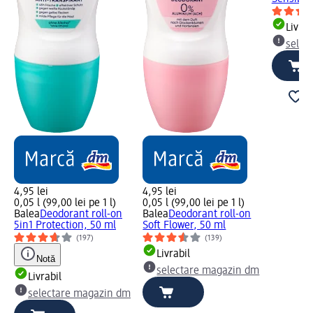
Livrab
selec
4,95 lei
4,95 lei
0,05 l (99,00 lei pe 1 l)
0,05 l (99,00 lei pe 1 l)
Balea
Deodorant roll-on
Balea
Deodorant roll-on
5in1 Protection, 50 ml
Soft Flower, 50 ml
(197)
(139)
Livrabil
Notă
selectare magazin dm
Livrabil
selectare magazin dm