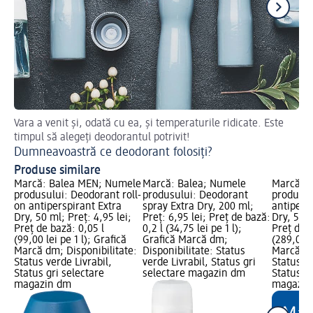
Vara a venit și, odată cu ea, și temperaturile ridicate. Este
De
timpul să alegeți deodorantul potrivit!
De
Dumneavoastră ce deodorant folosiți?
Produse similare
Marcă: Balea MEN; Numele
Marcă: Balea; Numele
Marcă: 
produsului: Deodorant roll-
produsului: Deodorant
produsul
on antiperspirant Extra
spray Extra Dry, 200 ml;
antipersp
Dry, 50 ml; Preț: 4,95 lei;
Preț: 6,95 lei; Preț de bază:
Dry, 50 m
Preț de bază: 0,05 l
0,2 l (34,75 lei pe 1 l);
Preț de b
(99,00 lei pe 1 l); Grafică
Grafică Marcă dm;
(289,00 l
Marcă dm; Disponibilitate:
Disponibilitate: Status
Marcă dm
Status verde Livrabil,
verde Livrabil, Status gri
Status ve
Status gri selectare
selectare magazin dm
Status gr
magazin dm
magazin