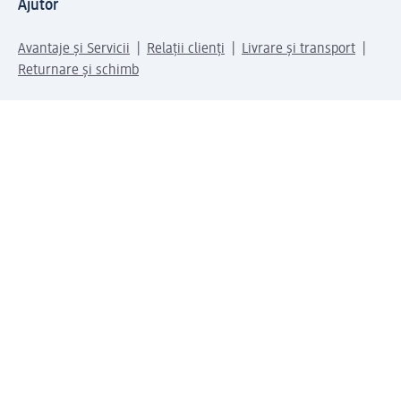
Ajutor
Avantaje și Servicii
Relații clienți
Livrare și transport
Returnare și schimb
Compania dm
Compania
Responsabilitate
Carieră
Presă
Structura corporativă
Universul produselor dm
Lumea dm
Metode de plată