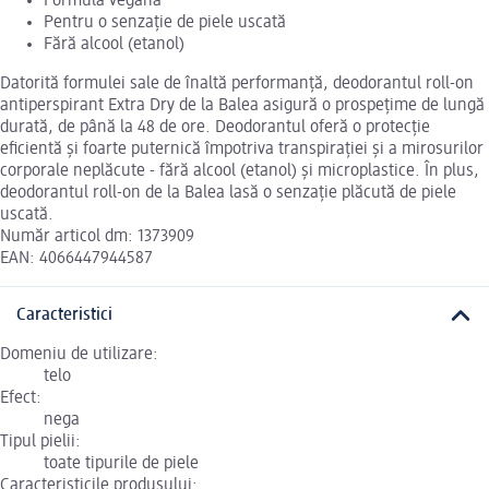
Formulă vegană
Pentru o senzație de piele uscată
Fără alcool (etanol)
Datorită formulei sale de înaltă performanță, deodorantul roll-on
antiperspirant Extra Dry de la Balea asigură o prospețime de lungă
durată, de până la 48 de ore. Deodorantul oferă o protecție
eficientă și foarte puternică împotriva transpirației și a mirosurilor
corporale neplăcute - fără alcool (etanol) și microplastice. În plus,
deodorantul roll-on de la Balea lasă o senzație plăcută de piele
uscată.
Număr articol dm: 1373909
EAN: 4066447944587
Caracteristici
Domeniu de utilizare:
telo
Efect:
nega
Tipul pielii:
toate tipurile de piele
Caracteristicile produsului: