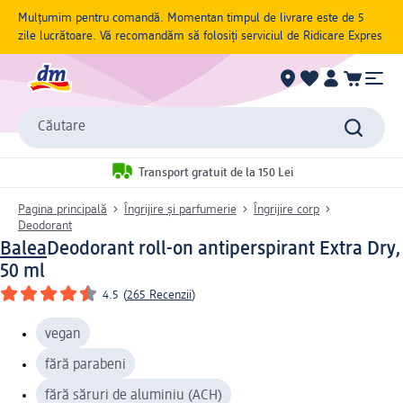
Mulțumim pentru comandă. Momentan timpul de livrare este de 5
zile lucrătoare. Vă recomandăm să folosiți serviciul de Ridicare Expres
Căutare
Transport gratuit de la 150 Lei
Pagina principală
Îngrijire și parfumerie
Îngrijire corp
Deodorant
Balea
Deodorant roll-on antiperspirant Extra Dry,
50 ml
4.5
(
265 Recenzii
)
vegan
fără parabeni
fără săruri de aluminiu (ACH)