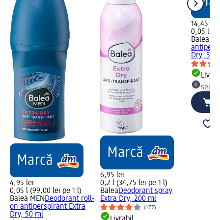
14,45 lei
0,05 l (28
Balea M
antipersp
Dry, 50 
Livrab
selec
6,95 lei
4,95 lei
0,2 l (34,75 lei pe 1 l)
0,05 l (99,00 lei pe 1 l)
Balea
Deodorant spray
Balea MEN
Deodorant roll-
Extra Dry, 200 ml
on antiperspirant Extra
(177)
Dry, 50 ml
Livrabil