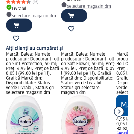
(98)
selectare magazin dm
Livrabil
selectare magazin dm
Alți clienți au cumpărat și
Marcă: Balea; Numele
Marcă: Balea; Numele
Marcă: B
produsului: Deodorant roll-
produsului: Deodorant roll-
produsul
on 5in1 Protection, 50 ml;
on Soft Flower, 50 ml; Preț:
Roll-On S
Preț: 4,95 lei; Preț de bază:
4,95 lei; Preț de bază: 0,05
Preț: 4,9
0,05 l (99,00 lei pe 1 l);
l (99,00 lei pe 1 l); Grafică
0,05 l (99
Grafică Marcă dm;
Marcă dm; Disponibilitate:
Grafică 
Disponibilitate: Status
Status verde Livrabil,
Disponibi
verde Livrabil, Status gri
Status gri selectare
verde Liv
selectare magazin dm
magazin dm
selectar
4,95 lei
0,05 l (99
Balea
Deo
Sensibil,