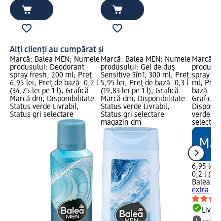
Alți clienți au cumpărat și
Marcă: Balea MEN; Numele
Marcă: Balea MEN; Numele
Marcă: 
produsului: Deodorant
produsului: Gel de duș
produsul
spray fresh, 200 ml; Preț:
Sensitive 3în1, 300 ml; Preț:
spray ext
6,95 lei; Preț de bază: 0,2 l
5,95 lei; Preț de bază: 0,3 l
ml; Preț:
(34,75 lei pe 1 l); Grafică
(19,83 lei pe 1 l); Grafică
bază: 0,2 
Marcă dm; Disponibilitate:
Marcă dm; Disponibilitate:
Grafică 
Status verde Livrabil,
Status verde Livrabil,
Disponibi
Status gri selectare
Status gri selectare
verde Liv
magazin dm
selectar
6,95 lei
0,2 l (34,
Balea M
extra dry
Livrab