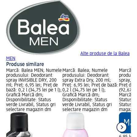
Alte produse de la Balea
MEN
Produse similare
Marcă: Balea MEN; Numele
Marcă: Balea; Numele
Marcă: 
produsului: Deodorant
produsului: Deodorant
produsul
spray INVISIBLE DRY, 200
spray Extra Dry, 200 ml;
spray, 75
ml; Preț: 6,95 lei; Preț de
Preț: 6,95 lei; Preț de bază:
Preț de b
bază: 0,2 l (34,75 lei pe 1 l);
0,2 l (34,75 lei pe 1 l);
(92,67 le
Grafică Marcă dm;
Grafică Marcă dm;
Marcă dm
Disponibilitate: Status
Disponibilitate: Status
Status ve
verde Livrabil, Status gri
verde Livrabil, Status gri
Status gr
selectare magazin dm
selectare magazin dm
magazin