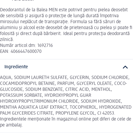
Deodorantul de la Balea MEN este potrivit pentru pielea deosebit
de sensibilă și asigură o protecție de lungă durată împotriva
mirosului neplăcut de transpirație. Formula sa fără săruri de
aluminiu și alcool este deosebit de prietenoasă cu pielea și poate fi
folosită și direct după bărbierit. Ideal pentru protecția deodorantă
zilnică.
Număr articol dm: 1692716
EAN: 4066447600070
Ingrediente
AQUA, SODIUM LAURETH SULFATE, GLYCERIN, SODIUM CHLORIDE,
COCAMIDOPROPYL BETAINE, PARFUM, GLYCERYL OLEATE, COCO-
GLUCOSIDE, SODIUM BENZOATE, CITRIC ACID, MENTHOL,
POTASSIUM SORBATE, HYDROXYPROPYL GUAR
HYDROXYPROPYLTRIMONIUM CHLORIDE, SODIUM HYDROXIDE,
MENTHA AQUATICA LEAF EXTRACT, TOCOPHEROL, HYDROGENATED
PALM GLYCERIDES CITRATE, PROPYLENE GLYCOL, CI 42053.
Ingredientele menționate în magazinul online pot diferi de cele de
pe ambalaj.