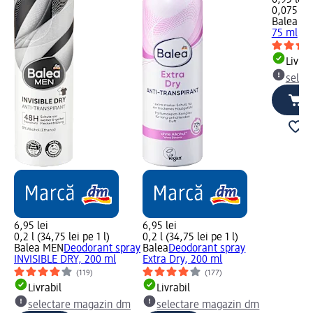
6,95 lei
0,075 l (9
Balea m
75 ml
Livrab
selec
6,95 lei
6,95 lei
0,2 l (34,75 lei pe 1 l)
0,2 l (34,75 lei pe 1 l)
Balea MEN
Deodorant spray
Balea
Deodorant spray
INVISIBLE DRY, 200 ml
Extra Dry, 200 ml
(119)
(177)
Livrabil
Livrabil
selectare magazin dm
selectare magazin dm