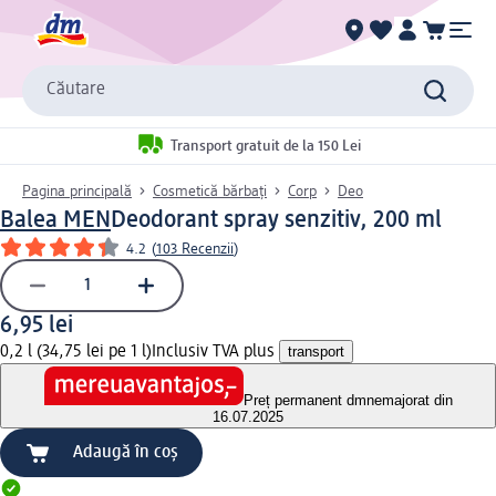
Căutare
Transport gratuit de la 150 Lei
Pagina principală
Cosmetică bărbați
Corp
Deo
Balea MEN
Deodorant spray senzitiv, 200 ml
4.2
(
103 Recenzii
)
6,95 lei
0,2 l (34,75 lei pe 1 l)
Inclusiv TVA plus
transport
Preț permanent dm
nemajorat din
16.07.2025
Adaugă în coș