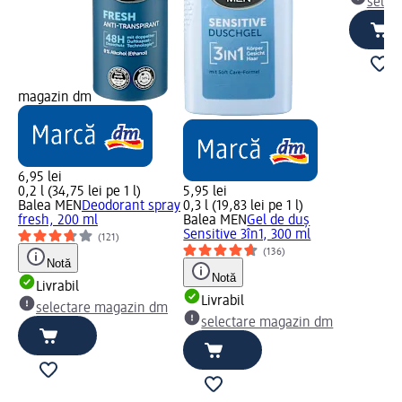
selec
magazin dm
6,95 lei
0,2 l (34,75 lei pe 1 l)
5,95 lei
Balea MEN
Deodorant spray
0,3 l (19,83 lei pe 1 l)
fresh, 200 ml
Balea MEN
Gel de duș
Sensitive 3în1, 300 ml
(121)
(136)
Notă
Notă
Livrabil
Livrabil
selectare magazin dm
selectare magazin dm