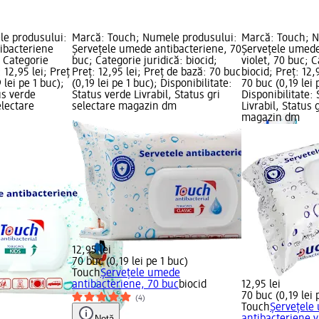
le produsului:
Marcă: Touch; Numele produsului:
Marcă: Touch; N
ibacteriene
Șervețele umede antibacteriene, 70
Șervețele umede
; Categorie
buc; Categorie juridică: biocid;
violet, 70 buc; C
: 12,95 lei; Preț
Preț: 12,95 lei; Preț de bază: 70 buc
biocid; Preț: 12,
 lei pe 1 buc);
(0,19 lei pe 1 buc); Disponibilitate:
70 buc (0,19 lei 
us verde
Status verde Livrabil, Status gri
Disponibilitate:
electare
selectare magazin dm
Livrabil, Status 
magazin dm
12,95 lei
70 buc (0,19 lei pe 1 buc)
Touch
Șervețele umede
antibacteriene, 70 buc
biocid
12,95 lei
70 buc (0,19 lei 
(4)
Touch
Șervețele
Notă