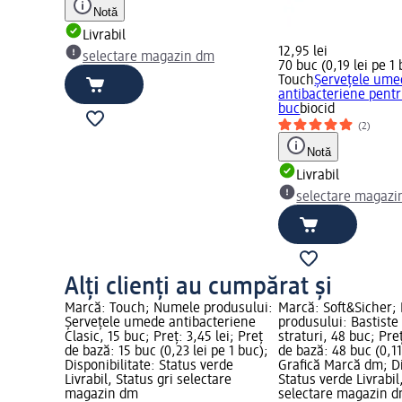
Notă
Livrabil
12,95 lei
selectare magazin dm
70 buc (0,19 lei pe 1
Touch
Șervețele ume
antibacteriene pentr
buc
biocid
(2)
Notă
Livrabil
selectare magazi
Alți clienți au cumpărat și
Marcă: Touch; Numele produsului:
Marcă: Soft&Sicher;
Șervețele umede antibacteriene
produsului: Bastiste
Clasic, 15 buc; Preț: 3,45 lei; Preț
straturi, 48 buc; Preț
de bază: 15 buc (0,23 lei pe 1 buc);
de bază: 48 buc (0,11
Disponibilitate: Status verde
Grafică Marcă dm; Di
Livrabil, Status gri selectare
Status verde Livrabil
magazin dm
selectare magazin 