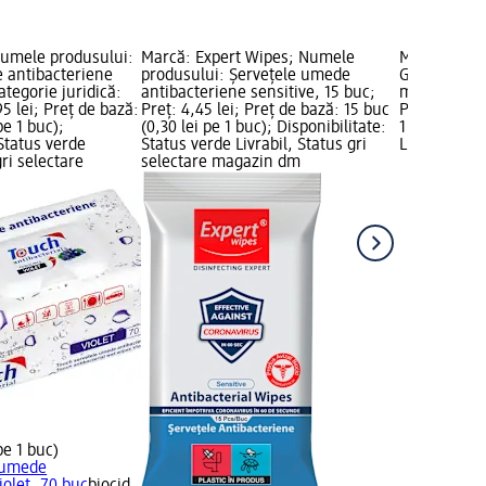
umele produsului:
Marcă: Expert Wipes; Numele
Marcă: Touc
 antibacteriene
produsului: Șervețele umede
Gel spray a
ategorie juridică:
antibacteriene sensitive, 15 buc;
mâini Kids, 
95 lei; Preț de bază:
Preț: 4,45 lei; Preț de bază: 15 buc
Preț de bază
pe 1 buc);
(0,30 lei pe 1 buc); Disponibilitate:
1 l); Dispon
 Status verde
Status verde Livrabil, Status gri
Livrabil, St
gri selectare
selectare magazin dm
pe 1 buc)
 umede