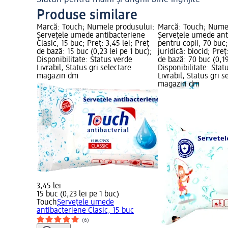
Produse similare
Marcă: Touch; Numele produsului:
Marcă: Touch; Nume
Șervețele umede antibacteriene
Șervețele umede ant
Clasic, 15 buc; Preț: 3,45 lei; Preț
pentru copii, 70 buc
de bază: 15 buc (0,23 lei pe 1 buc);
juridică: biocid; Preț
Disponibilitate: Status verde
de bază: 70 buc (0,19
Livrabil, Status gri selectare
Disponibilitate: Stat
magazin dm
Livrabil, Status gri s
magazin dm
3,45 lei
15 buc (0,23 lei pe 1 buc)
Touch
Șervețele umede
antibacteriene Clasic, 15 buc
(6)