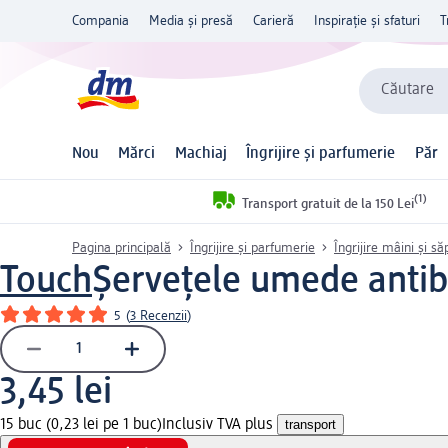
Compania
Media și presă
Carieră
Inspirație și sfaturi
T
Căutare
Nou
Mărci
Machiaj
Îngrijire și parfumerie
Păr
(1)
Transport gratuit de la 150 Lei
Pagina principală
Îngrijire și parfumerie
Îngrijire mâini și s
Touch
Șervețele umede antib
5
(
3 Recenzii
)
3,45 lei
15 buc (0,23 lei pe 1 buc)
Inclusiv TVA plus
transport