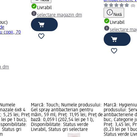
antibacteriene v
(0)
Livrabil
Notă
selectare magazin dm
 buc)
Livrabil
de
selectare ma
u copii, 70
n dm
 Numele
Marcă: Touch; Numele produsului:
Marcă: Hygieni
 nazale 6x8 4
Gel spray antibacterian pentru
produsului: Șer
: 5,25 lei; Preț
mâin, 59 ml; Preț: 11,95 lei; Preț de
antibacteriene d
 lei pe 1 buc);
bază: 0,059 l (202,54 lei pe 1 l);
buc; Categorie ju
sponibilitate:
Disponibilitate: Status verde
Preț: 3,45 lei; P
, Status gri
Livrabil, Status gri selectare
(0,23 lei pe 1 bu
dm
Status verde Livr