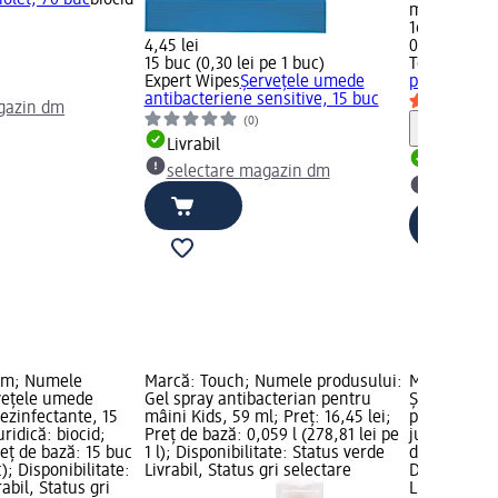
iolet, 70 buc
biocid
magazin d
16,45 lei
4,45 lei
0,059 l (278,
15 buc (0,30 lei pe 1 buc)
Touch
Gel s
Expert Wipes
Șervețele umede
pentru mâin
antibacteriene sensitive, 15 buc
gazin dm
(0)
Notă
Livrabil
Livrabil
selectare magazin dm
selectar
um; Numele
Marcă: Touch; Numele produsului:
Marcă: Touc
vețele umede
Gel spray antibacterian pentru
Șervețele u
ezinfectante, 15
mâini Kids, 59 ml; Preț: 16,45 lei;
pentru copii
ridică: biocid;
Preț de bază: 0,059 l (278,81 lei pe
juridică: bio
reț de bază: 15 buc
1 l); Disponibilitate: Status verde
de bază: 70 
c); Disponibilitate:
Livrabil, Status gri selectare
Disponibilit
abil, Status gri
Livrabil, St