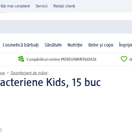
răiți mai conștient
Servicii
Relații clienți
Cosmetică bărbați
Sănătate
Nutriție
Bebe și copii
Îngrij
Cumpărături online MEREUAVANTAJOASE
d
ăpun
Dezinfectant de mâini
acteriene Kids, 15 buc