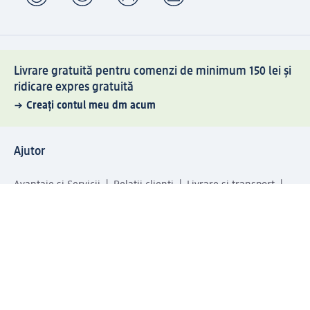
Livrare gratuită pentru comenzi de minimum 150 lei și
ridicare expres gratuită
Creați contul meu dm acum
Ajutor
Avantaje și Servicii
Relații clienți
Livrare și transport
Returnare și schimb
Compania dm
Compania
Responsabilitate
Carieră
Presă
Structura corporativă
Universul produselor dm