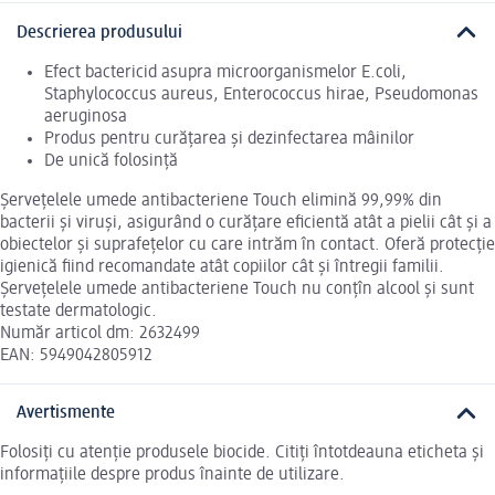
Descrierea produsului
Efect bactericid asupra microorganismelor E.coli,
Staphylococcus aureus, Enterococcus hirae, Pseudomonas
aeruginosa
Produs pentru curățarea și dezinfectarea mâinilor
De unică folosință
Șervețelele umede antibacteriene Touch elimină 99,99% din
bacterii și viruși, asigurând o curățare eficientă atât a pielii cât și a
obiectelor și suprafețelor cu care intrăm în contact. Oferă protecție
igienică fiind recomandate atât copiilor cât și întregii familii.
Șervețelele umede antibacteriene Touch nu conțîn alcool și sunt
testate dermatologic.
Număr articol dm: 2632499
EAN: 5949042805912
Avertismente
Folosiți cu atenție produsele biocide. Citiți întotdeauna eticheta și
informațiile despre produs înainte de utilizare.