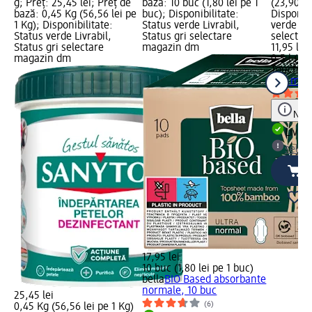
g; Preț: 25,45 lei; Preț de
bază: 10 buc (1,80 lei pe 1
(23,90 lei
bază: 0,45 Kg (56,56 lei pe
buc); Disponibilitate:
Disponibi
1 Kg); Disponibilitate:
Status verde Livrabil,
verde Liv
Status verde Livrabil,
Status gri selectare
selectar
Status gri selectare
magazin dm
11,95 lei
magazin dm
0,5 l (23,
Touch
Săp
500 ml
Notă
Livrab
selec
17,95 lei
10 buc (1,80 lei pe 1 buc)
bella
BIO Based absorbante
normale, 10 buc
25,45 lei
(6)
0,45 Kg (56,56 lei pe 1 Kg)