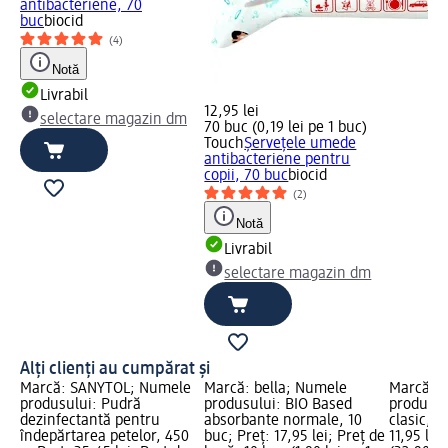
antibacteriene, 70
buc
biocid
(4)
Notă
Livrabil
12,95 lei
selectare magazin dm
70 buc (0,19 lei pe 1 buc)
Touch
Șervețele umede
antibacteriene pentru
copii, 70 buc
biocid
(2)
Notă
Livrabil
selectare magazin dm
Alți clienți au cumpărat și
Marcă: SANYTOL; Numele
Marcă: bella; Numele
Marcă: 
produsului: Pudră
produsului: BIO Based
produsul
dezinfectantă pentru
absorbante normale, 10
clasic, 5
îndepărtarea petelor, 450
buc; Preț: 17,95 lei; Preț de
11,95 lei