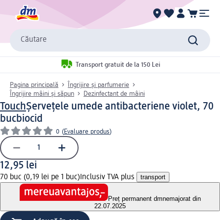
Căutare
Transport gratuit de la 150 Lei
Pagina principală
Îngrijire și parfumerie
Îngrijire mâini și săpun
Dezinfectant de mâini
Touch
Șervețele umede antibacteriene violet, 70
buc
biocid
0
(
Evaluare produs
)
12,95 lei
70 buc (0,19 lei pe 1 buc)
Inclusiv TVA plus
transport
Preț permanent dm
nemajorat din
22.07.2025