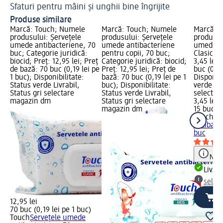
Sfaturi pentru mâini și unghii bine îngrijite
Produse similare
Marcă: Touch; Numele
Marcă: Touch; Numele
Marcă: 
produsului: Șervețele
produsului: Șervețele
produsul
umede antibacteriene, 70
umede antibacteriene
umede an
buc; Categorie juridică:
pentru copii, 70 buc;
Clasic, 1
biocid; Preț: 12,95 lei; Preț
Categorie juridică: biocid;
3,45 lei;
de bază: 70 buc (0,19 lei pe
Preț: 12,95 lei; Preț de
buc (0,23
1 buc); Disponibilitate:
bază: 70 buc (0,19 lei pe 1
Disponibi
Status verde Livrabil,
buc); Disponibilitate:
verde Liv
Status gri selectare
Status verde Livrabil,
selectar
magazin dm
Status gri selectare
3,45 lei
magazin dm
15 buc (0
Touch
Șe
antibacte
buc
Notă
Livrab
selec
12,95 lei
70 buc (0,19 lei pe 1 buc)
Touch
Șervețele umede