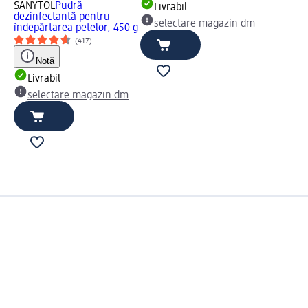
SANYTOL
Pudră
Livrabil
dezinfectantă pentru
selectare magazin dm
îndepărtarea petelor, 450 g
(417)
Notă
Livrabil
selectare magazin dm