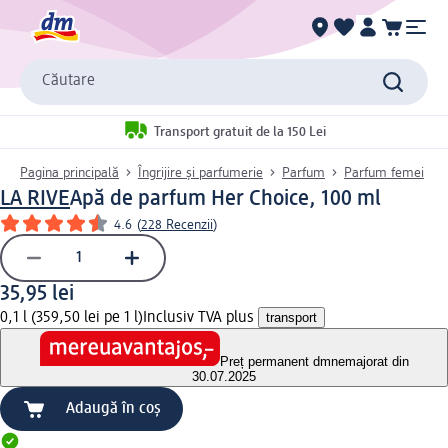
Căutare
Transport gratuit de la 150 Lei
Pagina principală
Îngrijire și parfumerie
Parfum
Parfum femei
LA RIVE
Apă de parfum Her Choice, 100 ml
4.6
(
228 Recenzii
)
35,95 lei
0,1 l (359,50 lei pe 1 l)
Inclusiv TVA plus
transport
Preț permanent dm
nemajorat din
30.07.2025
Adaugă în coș