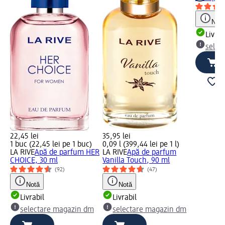
Notă
Livrab
selec
22,45 lei
35,95 lei
1 buc (22,45 lei pe 1 buc)
0,09 l (399,44 lei pe 1 l)
LA RIVE
Apă de parfum HER
LA RIVE
Apă de parfum
CHOICE, 30 ml
Vanilla Touch, 90 ml
(92)
(47)
Notă
Notă
Livrabil
Livrabil
selectare magazin dm
selectare magazin dm