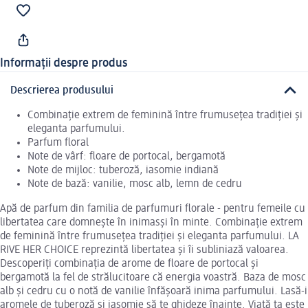
Informații despre produs
Descrierea produsului
Combinație extrem de feminină între frumusețea tradiției și
eleganta parfumului.
Parfum floral
Note de vârf: floare de portocal, bergamotă
Note de mijloc: tuberoză, iasomie indiană
Note de bază: vanilie, mosc alb, lemn de cedru
Apă de parfum din familia de parfumuri florale - pentru femeile cu
libertatea care domnește în inimasși în minte. Combinație extrem
de feminină între frumusețea tradiției și eleganta parfumului. LA
RIVE HER CHOICE reprezintă libertatea și îi subliniază valoarea.
Descoperiți combinația de arome de floare de portocal și
bergamotă la fel de strălucitoare că energia voastră. Baza de mosc
alb și cedru cu o notă de vanilie înfășoară inima parfumului. Lasă-i
aromele de tuberoză și iasomie să te ghideze înainte. Viață ta este