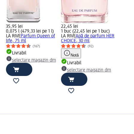
35,95 lei
22,45 lei
0,075 l (479,33 lei pe 1 l)
1 buc (22,45 lei pe 1 buc)
LA RIVE
Parfum Queen of
LA RIVE
Apă de parfum HER
life, 75 ml
CHOICE, 30 ml
(167)
(92)
Livrabil
Notă
selectare magazin dm
Livrabil
selectare magazin dm