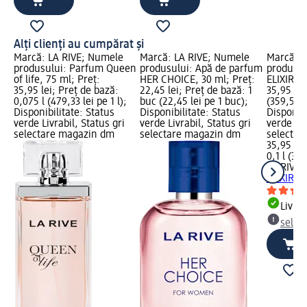
Alți clienți au cumpărat și
Marcă: LA RIVE; Numele
Marcă: LA RIVE; Numele
Marcă: L
produsului: Parfum Queen
produsului: Apă de parfum
produsul
of life, 75 ml; Preț:
HER CHOICE, 30 ml; Preț:
ELIXIR, 1
35,95 lei; Preț de bază:
22,45 lei; Preț de bază: 1
35,95 lei
0,075 l (479,33 lei pe 1 l);
buc (22,45 lei pe 1 buc);
(359,50 le
Disponibilitate: Status
Disponibilitate: Status
Disponibi
verde Livrabil, Status gri
verde Livrabil, Status gri
verde Liv
selectare magazin dm
selectare magazin dm
selectar
35,95 lei
0,1 l (359
LA RIVE
A
ELIXIR, 1
Livrab
selec