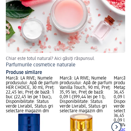
Chiar este totul natural? Aici găsiți răspunsul.
Af
Parfumurile cosmetice naturale
Ap
Produse similare
Marcă: LA RIVE; Numele
Marcă: LA RIVE; Numele
Marcă: L
produsului: Apă de parfum
produsului: Apă de parfum
produsul
HER CHOICE, 30 ml; Preț:
Vanilla Touch, 90 ml; Preț:
Metaphor
22,45 lei; Preț de bază: 1
35,95 lei; Preț de bază:
36,45 lei
buc (22,45 lei pe 1 buc);
0,09 l (399,44 lei pe 1 l);
0,09 l (40
Disponibilitate: Status
Disponibilitate: Status
Disponibi
verde Livrabil, Status gri
verde Livrabil, Status gri
verde Liv
selectare magazin dm
selectare magazin dm
selectar
36,45 lei
0,09 l (40
LA RIVE
A
Metaphor