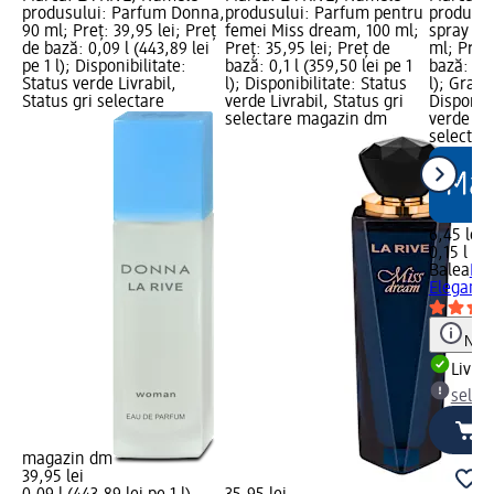
produsului: Parfum Donna,
produsului: Parfum pentru
produsul
90 ml; Preț: 39,95 lei; Preț
femei Miss dream, 100 ml;
spray Pu
de bază: 0,09 l (443,89 lei
Preț: 35,95 lei; Preț de
ml; Preț:
pe 1 l); Disponibilitate:
bază: 0,1 l (359,50 lei pe 1
bază: 0,1
Status verde Livrabil,
l); Disponibilitate: Status
l); Graf
Status gri selectare
verde Livrabil, Status gri
Disponibi
selectare magazin dm
verde Liv
selectar
6,45 lei
0,15 l (43
Balea
Deo
Elegance
Notă
Livrab
selec
magazin dm
39,95 lei