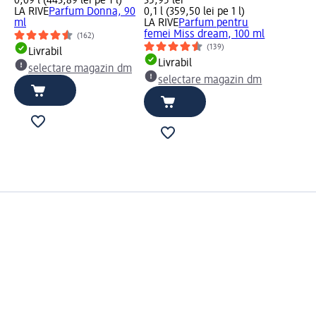
0,09 l (443,89 lei pe 1 l)
35,95 lei
LA RIVE
Parfum Donna, 90
0,1 l (359,50 lei pe 1 l)
ml
LA RIVE
Parfum pentru
femei Miss dream, 100 ml
(162)
(139)
Livrabil
Livrabil
selectare magazin dm
selectare magazin dm