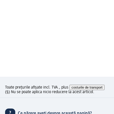
Toate prețurile afișate incl. TVA., plus
costurile de transport
(§) Nu se poate aplica nicio reducere la acest articol.
Ce părere aveți despre această pagină?