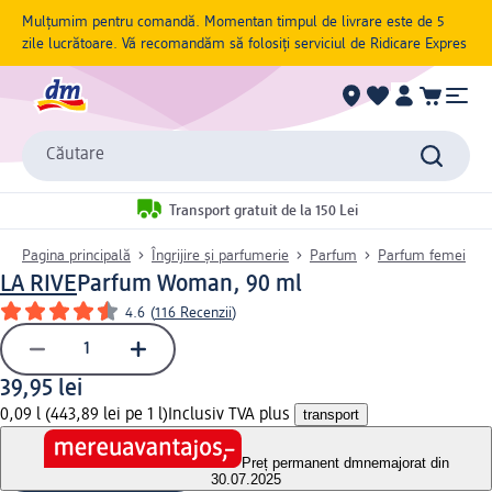
Mulțumim pentru comandă. Momentan timpul de livrare este de 5
zile lucrătoare. Vă recomandăm să folosiți serviciul de Ridicare Expres
Căutare
Transport gratuit de la 150 Lei
Pagina principală
Îngrijire și parfumerie
Parfum
Parfum femei
LA RIVE
Parfum Woman, 90 ml
4.6
(
116 Recenzii
)
39,95 lei
0,09 l (443,89 lei pe 1 l)
Inclusiv TVA plus
transport
Preț permanent dm
nemajorat din
30.07.2025