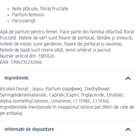
Note plăcute, floral fructate
Parfum feminin
Persistență
Apă de parfum pentru femei. Face parte din familia olfactivă floral
fructată. Notele de vârf sunt floare de portocal, lămâie și zmeură;
notele de mijloc sunt gardenie, floare de portocal și iasomie;
Notele de bază sunt miere albă, lemn ambrat și paciuli.
Număr articol dm: 1385026
EAN: 5906735232066
Ingrediente
Alcohol Denat., Aqua, Parfum (парфюм), Diethylhexyl
Syringylidenemalonate, Caprylic/Capric Triglyceride, Linalool,
Alpha-Isomethyl Ionone, Limonene, CI 15985, CI 19140
Ingredientele menționate în magazinul online pot diferi de cele de
pe ambalaj.
Informații de depozitare