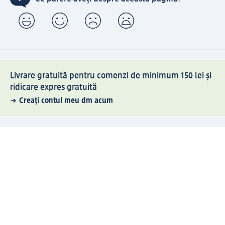
Livrare gratuită pentru comenzi de minimum 150 lei și
ridicare expres gratuită
Creați contul meu dm acum
Ajutor
Avantaje și Servicii
Relații clienți
Livrare și transport
Returnare și schimb
Compania dm
Compania
Responsabilitate
Carieră
Presă