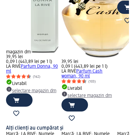
magazin dm
39,95 lei
0,09 l (443,89 lei pe 1 l)
39,95 lei
LA RIVE
Parfum Donna, 90
0,09 l (443,89 lei pe 1 l)
ml
LA RIVE
Parfum Cash
woman, 90 ml
(162)
(103)
Livrabil
Livrabil
selectare magazin dm
selectare magazin dm
Alți clienți au cumpărat și
Marcă: LA RIVE; Numele
Marcă: LA RIVE; Numele
Marcă: B