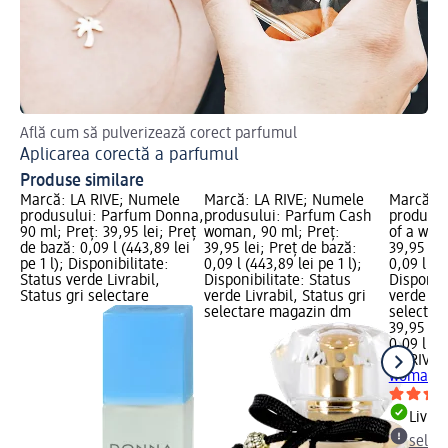
Află cum să pulverizează corect parfumul
Chi
Aplicarea corectă a parfumul
Pa
Produse similare
Marcă: LA RIVE; Numele
Marcă: LA RIVE; Numele
Marcă: L
produsului: Parfum Donna,
produsului: Parfum Cash
produsul
90 ml; Preț: 39,95 lei; Preț
woman, 90 ml; Preț:
of a wom
de bază: 0,09 l (443,89 lei
39,95 lei; Preț de bază:
39,95 lei
pe 1 l); Disponibilitate:
0,09 l (443,89 lei pe 1 l);
0,09 l (44
Status verde Livrabil,
Disponibilitate: Status
Disponibi
Status gri selectare
verde Livrabil, Status gri
verde Liv
selectare magazin dm
selectar
39,95 lei
0,09 l (44
LA RIVE
P
woman, 
Livrab
selec