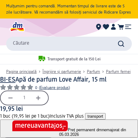
Mulțumim pentru comandă. Momentan timpul de livrare este de 5
zile lucrătoare. Vă recomandăm să folosiți serviciul de Ridicare Expres
Căutare
Transport gratuit de la 150 Lei
Pagina principală
Îngrijire și parfumerie
Parfum
Parfum femei
BI-ES
Apă de parfum Love Affair, 15 ml
0
(
Evaluare produs
)
19,95 lei
1 buc (19,95 lei pe 1 buc)
Inclusiv TVA plus
transport
Preț permanent dm
nemajorat din
05.03.2026