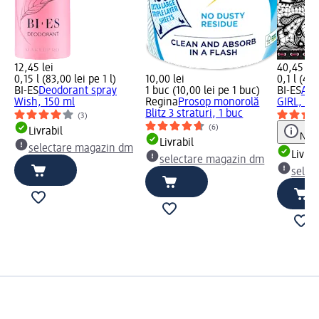
12,45 lei
40,45 lei
0,15 l (83,00 lei pe 1 l)
10,00 lei
0,1 l (404
BI-ES
Deodorant spray
1 buc (10,00 lei pe 1 buc)
BI-ES
Apă
Wish, 150 ml
Regina
Prosop monorolă
GIRL, 10
Blitz 3 straturi, 1 buc
(3)
(6)
Livrabil
Notă
Livrabil
selectare magazin dm
Livrab
selectare magazin dm
selec