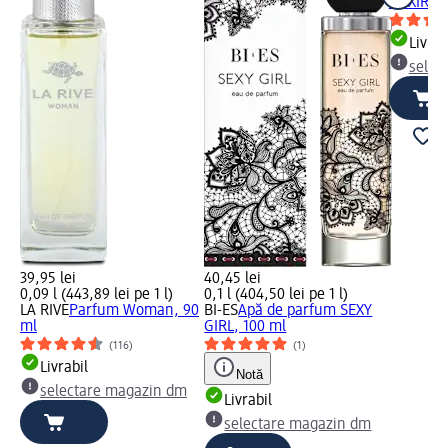
ELIXIR, 1
Livrab
selec
39,95 lei
40,45 lei
0,09 l (443,89 lei pe 1 l)
0,1 l (404,50 lei pe 1 l)
LA RIVE
Parfum Woman, 90
BI-ES
Apă de parfum SEXY
ml
GIRL, 100 ml
(116)
(1)
Livrabil
Notă
selectare magazin dm
Livrabil
selectare magazin dm