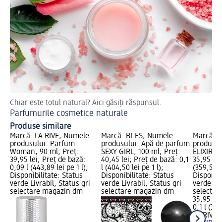
Chiar este totul natural? Aici găsiți răspunsul.
Af
Parfumurile cosmetice naturale
Ap
Produse similare
Marcă: LA RIVE; Numele
Marcă: BI-ES; Numele
Marcă: L
produsului: Parfum
produsului: Apă de parfum
produsul
Woman, 90 ml; Preț:
SEXY GIRL, 100 ml; Preț:
ELIXIR, 1
39,95 lei; Preț de bază:
40,45 lei; Preț de bază: 0,1
35,95 lei
0,09 l (443,89 lei pe 1 l);
l (404,50 lei pe 1 l);
(359,50 le
Disponibilitate: Status
Disponibilitate: Status
Disponibi
verde Livrabil, Status gri
verde Livrabil, Status gri
verde Liv
selectare magazin dm
selectare magazin dm
selectar
35,95 lei
0,1 l (359
LA RIVE
A