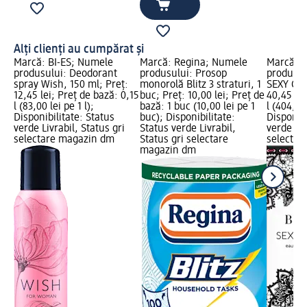
Alți clienți au cumpărat și
Marcă: BI-ES; Numele
Marcă: Regina; Numele
Marcă: B
produsului: Deodorant
produsului: Prosop
produsul
spray Wish, 150 ml; Preț:
monorolă Blitz 3 straturi, 1
SEXY GIR
12,45 lei; Preț de bază: 0,15
buc; Preț: 10,00 lei; Preț de
40,45 lei
l (83,00 lei pe 1 l);
bază: 1 buc (10,00 lei pe 1
l (404,50 
Disponibilitate: Status
buc); Disponibilitate:
Disponibi
verde Livrabil, Status gri
Status verde Livrabil,
verde Liv
selectare magazin dm
Status gri selectare
selectar
magazin dm