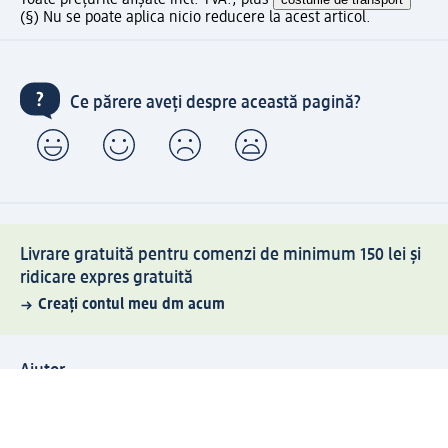
Toate prețurile afișate incl. TVA., plus
(§) Nu se poate aplica nicio reducere la acest articol.
Ce părere aveți despre această pagină?
Livrare gratuită pentru comenzi de minimum 150 lei și
ridicare expres gratuită
Creați contul meu dm acum
Ajutor
Avantaje și Servicii
Relații clienți
Livrare și transport
Returnare și schimb