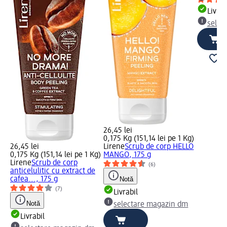
Livrab
selec
26,45 lei
0,175 Kg (151,14 lei pe 1 Kg)
26,45 lei
Lirene
Scrub de corp HELLO
0,175 Kg (151,14 lei pe 1 Kg)
MANGO, 175 g
Lirene
Scrub de corp
(6)
anticelulitic cu extract de
cafea..., 175 g
Notă
(7)
Livrabil
Notă
selectare magazin dm
Livrabil