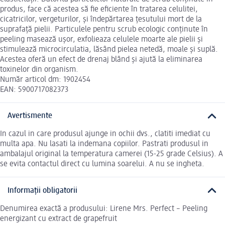
produs, face că acestea să fie eficiente în tratarea celulitei,
cicatricilor, vergeturilor, și îndepărtarea țesutului mort de la
suprafață pielii. Particulele pentru scrub ecologic conținute în
peeling masează ușor, exfolieaza celulele moarte ale pielii și
stimulează microcirculatia, lăsând pielea netedă, moale și suplă.
Acestea oferă un efect de drenaj blând și ajută la eliminarea
toxinelor din organism.
Număr articol dm: 1902454
EAN: 5900717082373
Avertismente
In cazul in care produsul ajunge in ochii dvs., clatiti imediat cu
multa apa. Nu lasati la indemana copiilor. Pastrati produsul in
ambalajul original la temperatura camerei (15-25 grade Celsius). A
se evita contactul direct cu lumina soarelui. A nu se ingheta.
Informații obligatorii
Denumirea exactă a produsului: Lirene Mrs. Perfect – Peeling
energizant cu extract de grapefruit