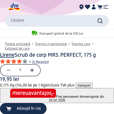
Căutare
Transport gratuit de la 150 Lei
Pagina principală
Îngrijire și parfumerie
Îngrijire corp
Exfoliant de corp
Lirene
Scrub de corp MRS.PERFECT, 175 g
4
(
4 Recenzii
)
19,95 lei
0,175 Kg (114,00 lei pe 1 Kg)
Inclusiv TVA plus
transport
Preț permanent dm
nemajorat din
25.02.2026
Adaugă în coș