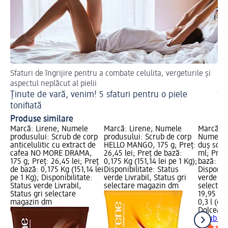
Sfaturi de îngrijire pentru a combate celulita, vergeturile și
Rut
aspectul neplăcut al pielii
Sf
Ținute de vară, venim! 5 sfaturi pentru o piele
în
tonifiată
Produse similare
Marcă: Lirene; Numele
Marcă: Lirene; Numele
Marcă: 
produsului: Scrub de corp
produsului: Scrub de corp
Numele p
anticelulitic cu extract de
HELLO MANGO, 175 g; Preț:
duș scru
cafea NO MORE DRAMA,
26,45 lei; Preț de bază:
ml; Preț:
175 g; Preț: 26,45 lei; Preț
0,175 Kg (151,14 lei pe 1 Kg);
bază: 0,3 
de bază: 0,175 Kg (151,14 lei
Disponibilitate: Status
Disponibi
pe 1 Kg); Disponibilitate:
verde Livrabil, Status gri
verde Liv
Status verde Livrabil,
selectare magazin dm
selectar
Status gri selectare
19,95 lei
magazin dm
0,3 l (66,
Dolce&M
scrub VA