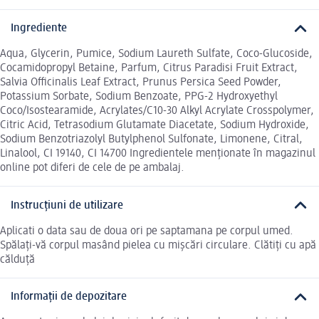
Ingrediente
Aqua, Glycerin, Pumice, Sodium Laureth Sulfate, Coco-Glucoside,
Cocamidopropyl Betaine, Parfum, Citrus Paradisi Fruit Extract,
Salvia Officinalis Leaf Extract, Prunus Persica Seed Powder,
Potassium Sorbate, Sodium Benzoate, PPG-2 Hydroxyethyl
Coco/Isostearamide, Acrylates/C10-30 Alkyl Acrylate Crosspolymer,
Citric Acid, Tetrasodium Glutamate Diacetate, Sodium Hydroxide,
Sodium Benzotriazolyl Butylphenol Sulfonate, Limonene, Citral,
Linalool, CI 19140, CI 14700 Ingredientele menționate în magazinul
online pot diferi de cele de pe ambalaj.
Instrucțiuni de utilizare
Aplicati o data sau de doua ori pe saptamana pe corpul umed.
Spălați-vă corpul masând pielea cu mișcări circulare. Clătiți cu apă
călduță
Informații de depozitare