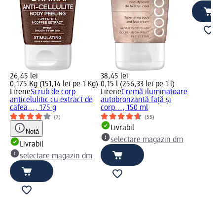
26,45 lei
38,45 lei
0,175 Kg (151,14 lei pe 1 Kg)
0,15 l (256,33 lei pe 1 l)
Lirene
Scrub de corp
Lirene
Cremă iluminatoare
anticelulitic cu extract de
autobronzantă față și
cafea..., 175 g
corp..., 150 ml
(7)
(55)
Livrabil
Notă
selectare magazin dm
Livrabil
selectare magazin dm