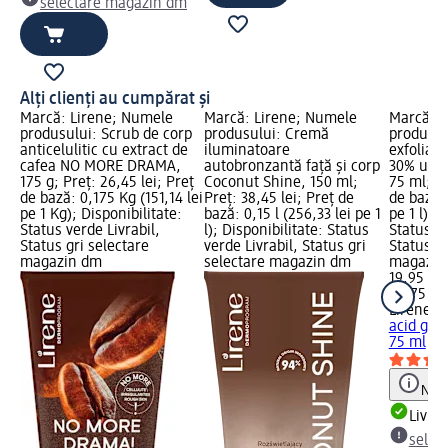
selectare magazin dm
Alți clienți au cumpărat și
Marcă: Lirene; Numele
Marcă: Lirene; Numele
Marcă: L
produsului: Scrub de corp
produsului: Cremă
produsul
anticelulitic cu extract de
iluminatoare
exfoliant
cafea NO MORE DRAMA,
autobronzantă față și corp
30% uree
175 g; Preț: 26,45 lei; Preț
Coconut Shine, 150 ml;
75 ml; Pr
de bază: 0,175 Kg (151,14 lei
Preț: 38,45 lei; Preț de
de bază: 
pe 1 Kg); Disponibilitate:
bază: 0,15 l (256,33 lei pe 1
pe 1 l); 
Status verde Livrabil,
l); Disponibilitate: Status
Status ve
Status gri selectare
verde Livrabil, Status gri
Status gr
magazin dm
selectare magazin dm
magazin
19,95 lei
0,075 l (
Lirene
Cr
acid glic
75 ml
Notă
Livrab
selec