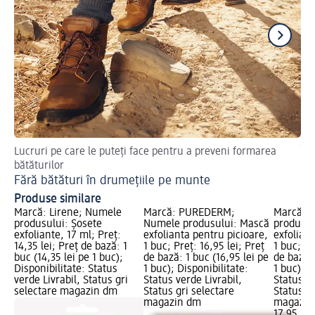
Lucruri pe care le puteți face pentru a preveni formarea
Îng
bătăturilor
Pe
Fără bătături în drumețiile pe munte
Produse similare
Marcă: Lirene; Numele
Marcă: PUREDERM;
Marcă: 
produsului: Șosete
Numele produsului: Mască
produsul
exfoliante, 17 ml; Preț:
exfolianta pentru picioare,
exfoliant
14,35 lei; Preț de bază: 1
1 buc; Preț: 16,95 lei; Preț
1 buc; Pr
buc (14,35 lei pe 1 buc);
de bază: 1 buc (16,95 lei pe
de bază: 
Disponibilitate: Status
1 buc); Disponibilitate:
1 buc); D
verde Livrabil, Status gri
Status verde Livrabil,
Status ve
selectare magazin dm
Status gri selectare
Status gr
magazin dm
magazin
17,95 lei