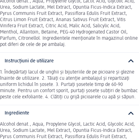
Alcohol denat., Aqua, Propylene Glycol, Lactic Acid, Glycolic Acid,
Urea, Sodium Lactate, Mel Extract, Opuntia Ficus-Indica Extract,
Pyrus Communis Fruit Extract, Passiflora Edulis Fruit Extract,
Citrus Limon Fruit Extract, Ananas Sativus Fruit Extract, Vitis
Vinifera Fruit Extract, Citric Acid, Malic Acid, Salicylic Acid,
Menthol, Allantoin, Betaine, PEG-40 Hydrogenated Castor Oil,
Parfum, Citronellol. Ingredientele menționate în magazinul online
pot diferi de cele de pe ambalaj.
Instrucțiuni de utilizare
1. Îndepărtați lacul de unghii și bijuteriile de pe picioare și glezne
înainte de utilizare. 2. Tăiați cu atenție ambalajul și repartizați
uniform lichidul în șosete. 3. Purtați șosetele timp de 60-90
minute. Pentru un confort sporit, purtați șosete subțiri de bumbac
peste cele exfoliante. 4. Clătiți cu grijă picioarele cu apă și săpun.
Ingrediente
Alcohol denat., Aqua, Propylene Glycol, Lactic Acid, Glycolic Acid,
Urea, Sodium Lactate, Mel Extract, Opuntia Ficus-Indica Extract,
Pyrus Communis Fruit Extract, Passiflora Edulis Fruit Extract,