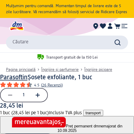
Mulțumim pentru comandă. Momentan timpul de livrare este de 5
zile lucrătoare. Vă recomandăm să folosiți serviciul de Ridicare Expres
Căutare
Transport gratuit de la 150 Lei
Pagina principală
Îngrijire și parfumerie
Îngrijire picioare
Parasoftin
Șosete exfoliante, 1 buc
4.5
(
26 Recenzii
)
28,45 lei
1 buc (28,45 lei pe 1 buc)
Inclusiv TVA plus
transport
Preț permanent dm
nemajorat din
10.09.2025