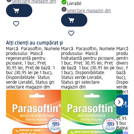
selectare magazin dm
Livrabil
selectare magazin dm
Alți clienți au cumpărat și
Marcă: Parasoftin; Numele
Marcă: Parasoftin; Numele
Marcă: B
produsului: Mască
produsului: Mască
produsul
regenerantă pentru
hidratantă pentru picioare,
pentru ex
picioare, 1 buc; Preț:
1 buc; Preț: 30,95 lei; Preț
diverse c
30,95 lei; Preț de bază: 1
de bază: 1 buc (30,95 lei pe
buc; Preț
buc (30,95 lei pe 1 buc);
1 buc); Disponibilitate:
bază: 1 b
Disponibilitate: Status
Status verde Livrabil,
buc); Gr
verde Livrabil, Status gri
Status gri selectare
Disponibi
selectare magazin dm
magazin dm
verde Liv
selectar
15,95 lei
1 buc (15
Balea
Pil
exfoliere