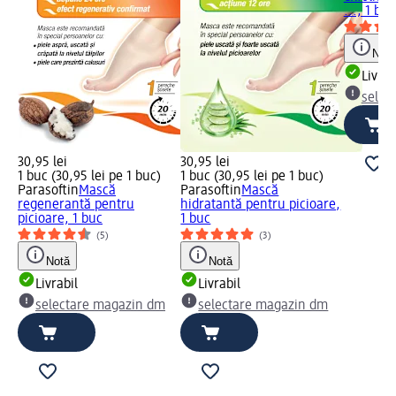
..., 1 buc
Notă
Livrab
selec
30,95 lei
30,95 lei
1 buc (30,95 lei pe 1 buc)
1 buc (30,95 lei pe 1 buc)
Parasoftin
Mască
Parasoftin
Mască
regenerantă pentru
hidratantă pentru picioare,
picioare, 1 buc
1 buc
(5)
(3)
Notă
Notă
Livrabil
Livrabil
selectare magazin dm
selectare magazin dm