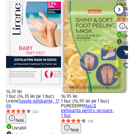
1 buc (17
BIOTANI
pentru p
Notă
Livrab
selec
14,35 lei
1 buc (14,35 lei pe 1 buc)
16,95 lei
Lirene
Șosete exfoliante, 17
1 buc (16,95 lei pe 1 buc)
ml
PUREDERM
Mască
exfolianta pentru picioare,
(22)
1 buc
Notă
(10)
Livrabil
Notă