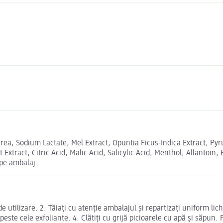
Urea, Sodium Lactate, Mel Extract, Opuntia Ficus-Indica Extract, Pyr
it Extract, Citric Acid, Malic Acid, Salicylic Acid, Menthol, Allantoi
 pe ambalaj.
 de utilizare. 2. Tăiați cu atenție ambalajul și repartizați uniform lic
este cele exfoliante. 4. Clătiți cu grijă picioarele cu apă și săpun.