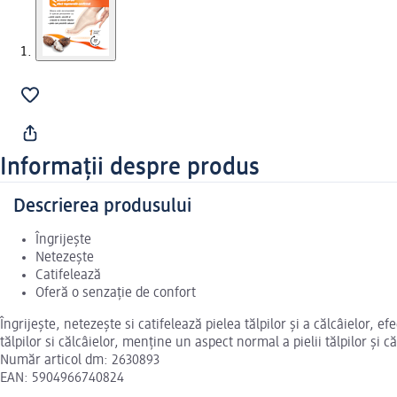
Informații despre produs
Descrierea produsului
Îngrijește
Netezește
Catifelează
Oferă o senzație de confort
Îngrijește, netezește si catifelează pielea tălpilor și a călcâielor, e
tălpilor si călcâielor, menține un aspect normal a pielii tălpilor și că
Număr articol dm: 2630893
EAN: 5904966740824