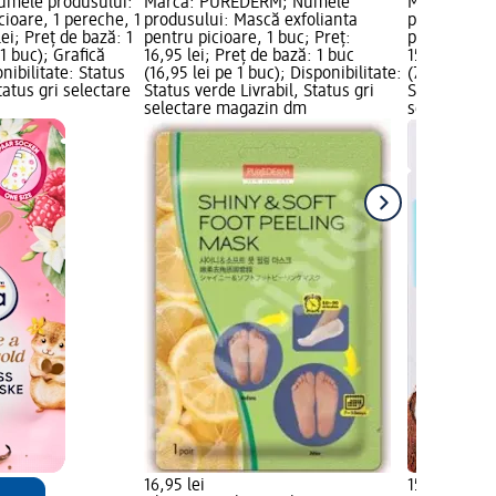
umele produsului:
Marcă: PUREDERM; Numele
Marcă: 7th
ioare, 1 pereche, 1
produsului: Mască exfolianta
produsului:
lei; Preț de bază: 1
pentru picioare, 1 buc; Preț:
pentru picio
 1 buc); Grafică
16,95 lei; Preț de bază: 1 buc
15,15 lei; P
ibilitate: Status
(16,95 lei pe 1 buc); Disponibilitate:
(7,58 lei pe 
tatus gri selectare
Status verde Livrabil, Status gri
Status verde
selectare magazin dm
selectare 
16,95 lei
15,15 lei