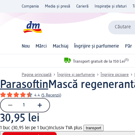
Compania
Media și presă
Carieră
Inspirație și sfaturi
T
Căutare
Nou
Mărci
Machiaj
Îngrijire și parfumerie
Păr
(1)
Transport gratuit de la 150 Lei
Pagina principală
Îngrijire și parfumerie
Îngrijire picioare
Parasoftin
Mască regenerantă
4.4
(
5 Recenzii
)
30,95 lei
1 buc (30,95 lei pe 1 buc)
Inclusiv TVA plus
transport