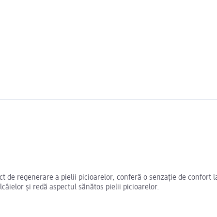
fect de regenerare a pielii picioarelor, conferă o senzație de confort l
lcâielor și redă aspectul sănătos pielii picioarelor.