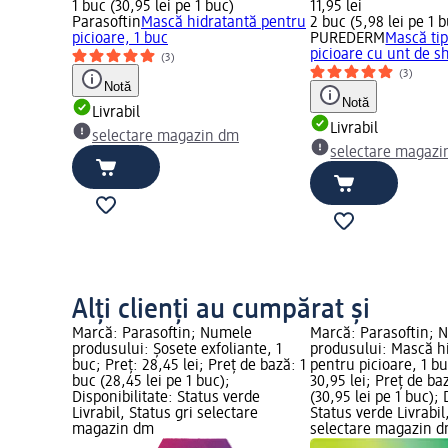
1 buc (30,95 lei pe 1 buc)
11,95 lei
Parasoftin
Mască hidratantă pentru
2 buc (5,98 lei pe 1 
picioare, 1 buc
PUREDERM
Mască tip
picioare cu unt de s
(3)
(3)
Notă
Notă
Livrabil
Livrabil
selectare magazin dm
selectare magazi
Alți clienți au cumpărat și
Marcă: Parasoftin; Numele
Marcă: Parasoftin; 
produsului: Șosete exfoliante, 1
produsului: Mască h
buc; Preț: 28,45 lei; Preț de bază: 1
pentru picioare, 1 bu
buc (28,45 lei pe 1 buc);
30,95 lei; Preț de ba
Disponibilitate: Status verde
(30,95 lei pe 1 buc); 
Livrabil, Status gri selectare
Status verde Livrabil
magazin dm
selectare magazin 