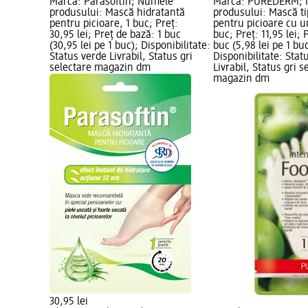
Marcă: Parasoftin; Numele
Marcă: PUREDERM; 
produsului: Mască hidratantă
produsului: Mască ti
pentru picioare, 1 buc; Preț:
pentru picioare cu u
30,95 lei; Preț de bază: 1 buc
buc; Preț: 11,95 lei; 
(30,95 lei pe 1 buc); Disponibilitate:
buc (5,98 lei pe 1 buc
Status verde Livrabil, Status gri
Disponibilitate: Stat
selectare magazin dm
Livrabil, Status gri s
magazin dm
30,95 lei