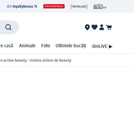
ire casă
Animale
Foto
Ultimele bucăți
dmLIVE ▶
m active beauty - revista online de beauty