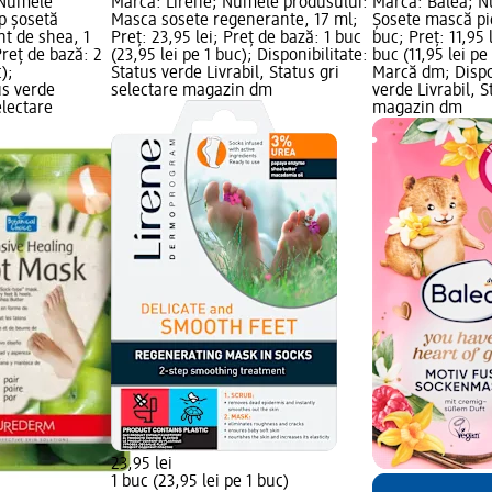
Numele
Marcă: Lirene; Numele produsului:
Marcă: Balea; N
p șosetă
Masca sosete regenerante, 17 ml;
Șosete mască pic
nt de shea, 1
Preț: 23,95 lei; Preț de bază: 1 buc
buc; Preț: 11,95 
Preț de bază: 2
(23,95 lei pe 1 buc); Disponibilitate:
buc (11,95 lei pe
);
Status verde Livrabil, Status gri
Marcă dm; Dispon
us verde
selectare magazin dm
verde Livrabil, S
electare
magazin dm
23,95 lei
1 buc (23,95 lei pe 1 buc)