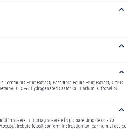
us Communis Fruit Extract, Passiflora Edulis Fruit Extract, Citrus
n, Betaine, PEG-40 Hydrogenated Castor Oil, Parfum, Citronellol.
hidul în șosete. 3. Purtați sosetele în picioare timp de 60 - 90
 Produsul trebuie folosit conform instrucțiunilor, dar nu mai des de