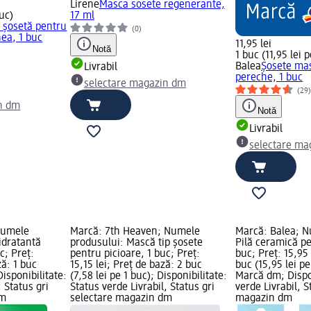
Lirene
Masca sosete regenerante,
buc)
17 ml
 șosetă pentru
(0)
hea, 1 buc
11,95 lei
Notă
1 buc (11,95 lei 
Balea
Șosete mas
Livrabil
pereche, 1 buc
selectare magazin dm
(29
n dm
Notă
Livrabil
selectare ma
Numele
Marcă: 7th Heaven; Numele
Marcă: Balea; N
idratantă
produsului: Mască tip șosete
Pilă ceramică pe
c; Preț:
pentru picioare, 1 buc; Preț:
buc; Preț: 15,95 
ză: 1 buc
15,15 lei; Preț de bază: 2 buc
buc (15,95 lei pe
Disponibilitate:
(7,58 lei pe 1 buc); Disponibilitate:
Marcă dm; Dispon
, Status gri
Status verde Livrabil, Status gri
verde Livrabil, S
dm
selectare magazin dm
magazin dm