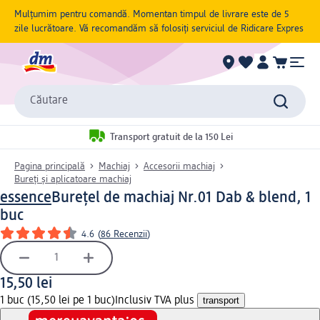
Mulțumim pentru comandă. Momentan timpul de livrare este de 5
zile lucrătoare. Vă recomandăm să folosiți serviciul de Ridicare Expres
Căutare
Transport gratuit de la 150 Lei
Pagina principală
Machiaj
Accesorii machiaj
Bureți și aplicatoare machiaj
essence
Burețel de machiaj Nr.01 Dab & blend, 1
buc
4.6
(
86 Recenzii
)
15,50 lei
1 buc (15,50 lei pe 1 buc)
Inclusiv TVA plus
transport