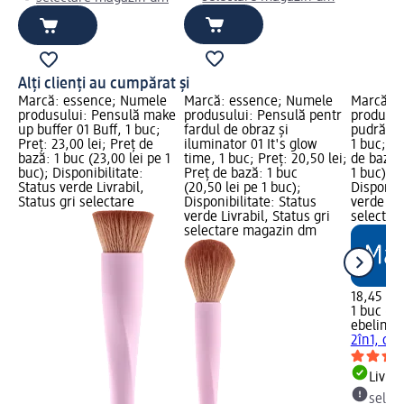
Alți clienți au cumpărat și
Marcă: essence; Numele
Marcă: essence; Numele
Marcă: e
produsului: Pensulă make
produsului: Pensulă pentr
produsul
up buffer 01 Buff, 1 buc;
fardul de obraz și
pudră 2î
Preț: 23,00 lei; Preț de
iluminator 01 It's glow
1 buc; Pr
bază: 1 buc (23,00 lei pe 1
time, 1 buc; Preț: 20,50 lei;
de bază: 
buc); Disponibilitate:
Preț de bază: 1 buc
1 buc); 
Status verde Livrabil,
(20,50 lei pe 1 buc);
Disponibi
Status gri selectare
Disponibilitate: Status
verde Liv
verde Livrabil, Status gri
selectar
selectare magazin dm
18,45 lei
1 buc (18
ebelin
Pu
2în1, di
Livrab
selec