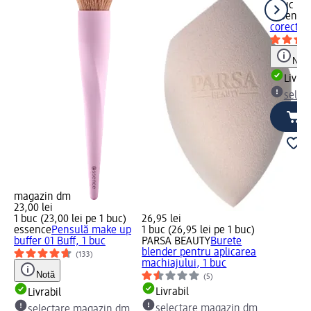
1 buc (15
essence
corector
Notă
Livrab
selec
magazin dm
23,00 lei
1 buc (23,00 lei pe 1 buc)
26,95 lei
essence
Pensulă make up
1 buc (26,95 lei pe 1 buc)
buffer 01 Buff, 1 buc
PARSA BEAUTY
Burete
blender pentru aplicarea
(133)
machiajului, 1 buc
Notă
(5)
Livrabil
Livrabil
selectare magazin dm
selectare magazin dm