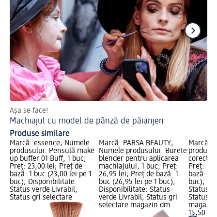
Așa se face!
Cum
Machiajul cu model de pânză de păianjen
Ma
Produse similare
Marcă: essence; Numele
Marcă: PARSA BEAUTY;
Marcă: 
produsului: Pensulă make
Numele produsului: Burete
produsul
up buffer 01 Buff, 1 buc;
blender pentru aplicarea
corector 
Preț: 23,00 lei; Preț de
machiajului, 1 buc; Preț:
Preț: 15,
bază: 1 buc (23,00 lei pe 1
26,95 lei; Preț de bază: 1
bază: 1 b
buc); Disponibilitate:
buc (26,95 lei pe 1 buc);
buc); Dis
Status verde Livrabil,
Disponibilitate: Status
Status ve
Status gri selectare
verde Livrabil, Status gri
Status gr
selectare magazin dm
magazin
15,50 lei