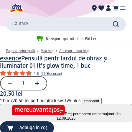
Căutare
Transport gratuit de la 150 Lei
Pagina principală
Machiaj
Accesorii machiaj
essence
Pensulă pentr fardul de obraz și
iluminator 01 It's glow time, 1 buc
4.8
(
67 Recenzii
)
20,50 lei
1 buc (20,50 lei pe 1 buc)
Inclusiv TVA plus
transport
Preț permanent dm
nemajorat din
12.09.2025
Adaugă în coș