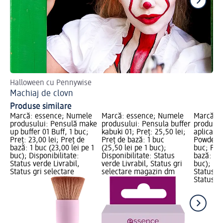
Halloween cu Pennywise
Des
Machiaj de clovn
Ma
Produse similare
Marcă: essence; Numele
Marcă: essence; Numele
Marcă: 
produsului: Pensulă make
produsului: Pensula buffer
produsul
up buffer 01 Buff, 1 buc;
kabuki 01; Preț: 25,50 lei;
aplicare
Preț: 23,00 lei; Preț de
Preț de bază: 1 buc
Powdered
bază: 1 buc (23,00 lei pe 1
(25,50 lei pe 1 buc);
buc; Preț
buc); Disponibilitate:
Disponibilitate: Status
bază: 1 b
Status verde Livrabil,
verde Livrabil, Status gri
buc); Dis
Status gri selectare
selectare magazin dm
Status ve
Status gr