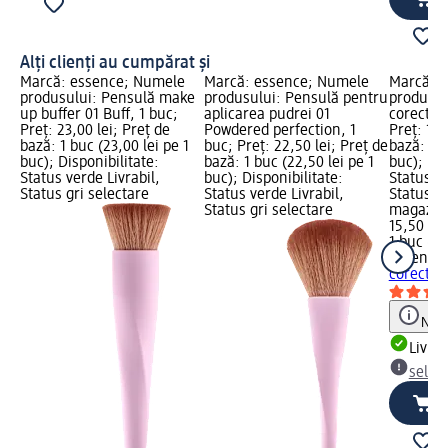
Alți clienți au cumpărat și
Marcă: essence; Numele
Marcă: essence; Numele
Marcă: 
produsului: Pensulă make
produsului: Pensulă pentru
produsul
up buffer 01 Buff, 1 buc;
aplicarea pudrei 01
corector 
Preț: 23,00 lei; Preț de
Powdered perfection, 1
Preț: 15,
bază: 1 buc (23,00 lei pe 1
buc; Preț: 22,50 lei; Preț de
bază: 1 b
buc); Disponibilitate:
bază: 1 buc (22,50 lei pe 1
buc); Dis
Status verde Livrabil,
buc); Disponibilitate:
Status ve
Status gri selectare
Status verde Livrabil,
Status gr
Status gri selectare
magazin
15,50 lei
1 buc (15
essence
corector
Notă
Livrab
selec