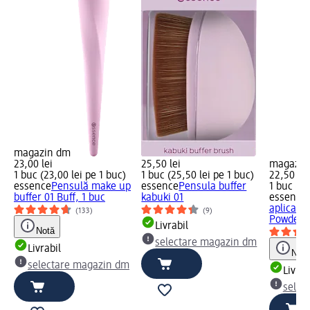
magazin dm
23,00 lei
25,50 lei
magazin
1 buc (23,00 lei pe 1 buc)
1 buc (25,50 lei pe 1 buc)
22,50 lei
essence
Pensulă make up
essence
Pensula buffer
1 buc (22
buffer 01 Buff, 1 buc
kabuki 01
essence
aplicare
(133)
(9)
Powdered
Livrabil
Notă
selectare magazin dm
Livrabil
Notă
selectare magazin dm
Livrab
selec