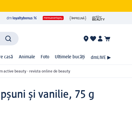
ire casă
Animale
Foto
Ultimele bucăți
dmLIVE ▶
m active beauty - revista online de beauty
șuni și vanilie, 75 g