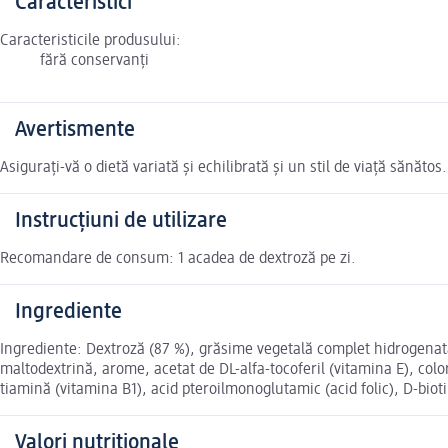
Caracteristici
Caracteristicile produsului:
fără conservanți
Avertismente
Asigurați-vă o dietă variată și echilibrată și un stil de viață sănăto
Instrucțiuni de utilizare
Recomandare de consum: 1 acadea de dextroză pe zi.
Ingrediente
Ingrediente: Dextroză (87 %), grăsime vegetală complet hidrogenată (
maltodextrină, arome, acetat de DL-alfa-tocoferil (vitamina E), col
tiamină (vitamina B1), acid pteroilmonoglutamic (acid folic), D-bio
Valori nutriționale