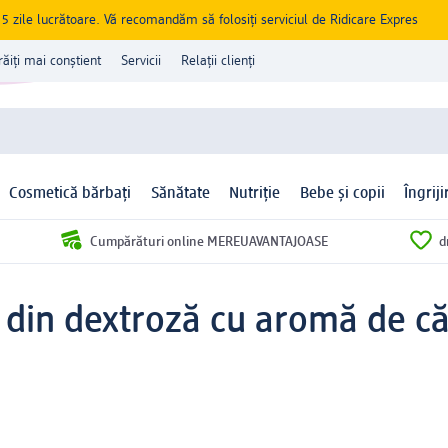
zile lucrătoare. Vă recomandăm să folosiți serviciul de Ridicare Expres
răiți mai conștient
Servicii
Relații clienți
Cosmetică bărbați
Sănătate
Nutriție
Bebe și copii
Îngrij
Cumpărături online MEREUAVANTAJOASE
d
din dextroză cu aromă de căp