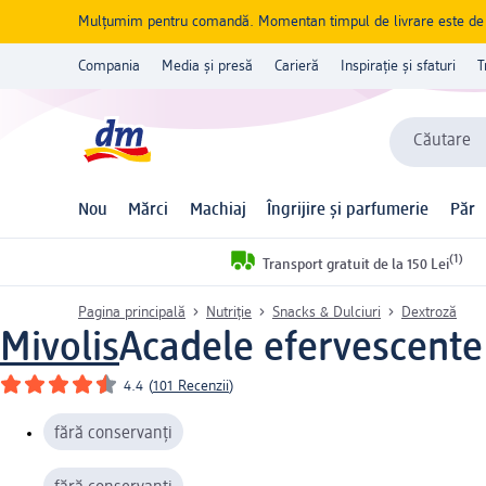
Mulțumim pentru comandă. Momentan timpul de livrare este de 5 
Compania
Media și presă
Carieră
Inspirație și sfaturi
T
Căutare
Nou
Mărci
Machiaj
Îngrijire și parfumerie
Păr
(1)
Transport gratuit de la 150 Lei
Pagina principală
Nutriție
Snacks & Dulciuri
Dextroză
Mivolis
Acadele efervescente 
4.4
(
101 Recenzii
)
fără conservanți