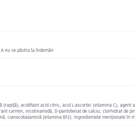
s. A nu se păstra la îndemân
rapiță), acidifiant acid citric, acid L-ascorbic (vitamina C), agent
orant carmin, nicotinamidă, D-pantotenat de calciu, clorhidrat de pi
tină, cianocobalamină (vitamina B12). Ingredientele menționate în m