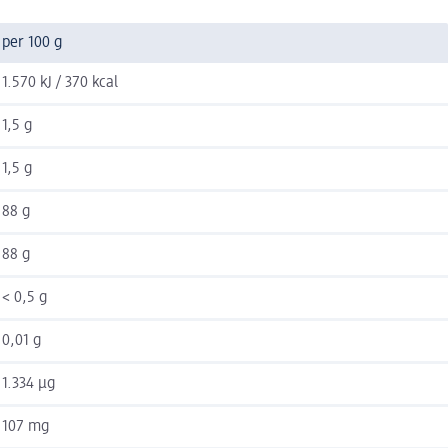
per 100 g
1.570 kJ / 370 kcal
1,5 g
1,5 g
88 g
88 g
< 0,5 g
0,01 g
1.334 µg
107 mg