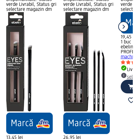
verde Livrabil, Status gri
verde Livrabil, Status gri
verde Liv
selectare magazin dm
selectare magazin dm
selectar
19,45 lei
1 buc (19
ebelin
PROFESS
machiaj 
Livrab
selec
13,45 lei
26,95 lei