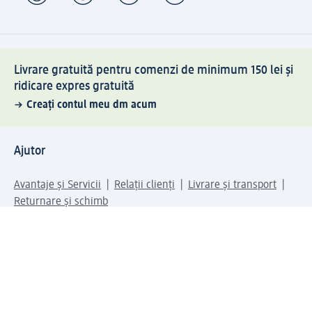
Livrare gratuită pentru comenzi de minimum 150 lei și
ridicare expres gratuită
Creați contul meu dm acum
Ajutor
Avantaje și Servicii
Relații clienți
Livrare și transport
Returnare și schimb
Compania dm
Compania
Responsabilitate
Carieră
Presă
Structura corporativă
Universul produselor dm