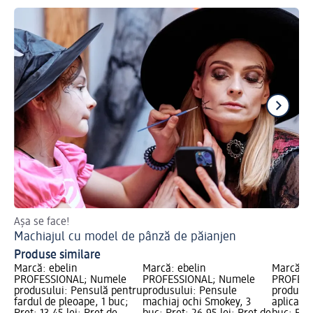
Așa se face!
Ha
Machiajul cu model de pânză de păianjen
Ma
Produse similare
Marcă: ebelin
Marcă: ebelin
Marcă: e
PROFESSIONAL; Numele
PROFESSIONAL; Numele
PROFESS
produsului: Pensulă pentru
produsului: Pensule
produsul
fardul de pleoape, 1 buc;
machiaj ochi Smokey, 3
aplicarea