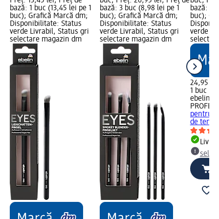
Preț: 13,45 lei; Preț de
buc; Preț: 26,95 lei; Preț de
buc; Preț
bază: 1 buc (13,45 lei pe 1
bază: 3 buc (8,98 lei pe 1
bază: 1 b
buc); Grafică Marcă dm;
buc); Grafică Marcă dm;
buc); Gr
Disponibilitate: Status
Disponibilitate: Status
Disponibi
verde Livrabil, Status gri
verde Livrabil, Status gri
verde Liv
selectare magazin dm
selectare magazin dm
selectar
24,95 lei
1 buc (24
ebelin
PROFESS
pentru a
de ten, 1
Livrab
selec