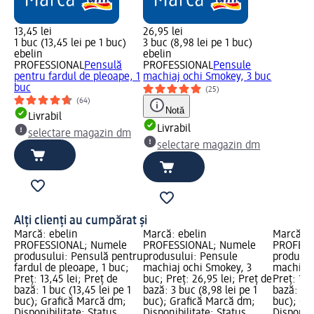
13,45 lei
26,95 lei
1 buc (13,45 lei pe 1 buc)
3 buc (8,98 lei pe 1 buc)
ebelin
ebelin
PROFESSIONAL
Pensulă
PROFESSIONAL
Pensule
pentru fardul de pleoape, 1
machiaj ochi Smokey, 3 buc
buc
(25)
(64)
Notă
Livrabil
Livrabil
selectare magazin dm
selectare magazin dm
Alți clienți au cumpărat și
Marcă: ebelin
Marcă: ebelin
Marcă: e
PROFESSIONAL; Numele
PROFESSIONAL; Numele
PROFESS
produsului: Pensulă pentru
produsului: Pensule
produsul
fardul de pleoape, 1 buc;
machiaj ochi Smokey, 3
machiaj 
Preț: 13,45 lei; Preț de
buc; Preț: 26,95 lei; Preț de
Preț: 19,
bază: 1 buc (13,45 lei pe 1
bază: 3 buc (8,98 lei pe 1
bază: 1 b
buc); Grafică Marcă dm;
buc); Grafică Marcă dm;
buc); Gr
Disponibilitate: Status
Disponibilitate: Status
Disponibi