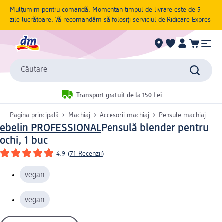
Mulțumim pentru comandă. Momentan timpul de livrare este de 5
zile lucrătoare. Vă recomandăm să folosiți serviciul de Ridicare Expres
Căutare
Transport gratuit de la 150 Lei
Pagina principală
Machiaj
Accesorii machiaj
Pensule machiaj
ebelin PROFESSIONAL
Pensulă blender pentru
ochi, 1 buc
4.9
(
71 Recenzii
)
vegan
vegan