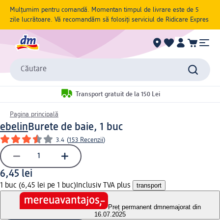
Mulțumim pentru comandă. Momentan timpul de livrare este de 5
zile lucrătoare. Vă recomandăm să folosiți serviciul de Ridicare Expres
Căutare
Transport gratuit de la 150 Lei
Pagina principală
ebelin
Burete de baie, 1 buc
3.4
(
153 Recenzii
)
6,45 lei
1 buc (6,45 lei pe 1 buc)
Inclusiv TVA plus
transport
Preț permanent dm
nemajorat din
16.07.2025