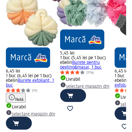
5,45 lei
1 buc (5,45 lei pe 1 buc)
ebelin
Burete pentru
peeling&masaj, 1 buc
6,45 lei
6,45 lei
(174)
1 buc (6,45 lei pe 1 buc)
1 buc (6,
Livrabil
ebelin
Burete exfoliant, 1
ebelin
Mă
buc
exfoliant
selectare magazin dm
(11)
Livrab
Notă
selec
Livrabil
selectare magazin dm