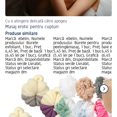
Cu o atingere delicată către apogeu
Masaj erotic pentru cupluri
Produse similare
Marcă: ebelin; Numele
Marcă: ebelin; Numele
Marcă: e
produsului: Burete
produsului: Burete pentru
produsul
exfoliant, 1 buc; Preț:
peeling&masaj, 1 buc; Preț:
baie exfo
6,45 lei; Preț de bază: 1 buc
5,45 lei; Preț de bază: 1 buc
6,45 lei;
(6,45 lei pe 1 buc); Grafică
(5,45 lei pe 1 buc); Grafică
(6,45 lei
Marcă dm; Disponibilitate:
Marcă dm; Disponibilitate:
Marcă dm
Status verde Livrabil,
Status verde Livrabil,
Status ve
Status gri selectare
Status gri selectare
Status gr
magazin dm
magazin dm
magazin