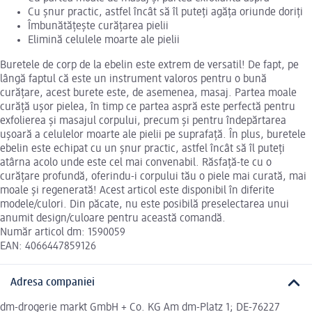
Cu șnur practic, astfel încât să îl puteți agăța oriunde doriți
Îmbunătățește curățarea pielii
Elimină celulele moarte ale pielii
Buretele de corp de la ebelin este extrem de versatil! De fapt, pe
lângă faptul că este un instrument valoros pentru o bună
curățare, acest burete este, de asemenea, masaj. Partea moale
curăță ușor pielea, în timp ce partea aspră este perfectă pentru
exfolierea și masajul corpului, precum și pentru îndepărtarea
ușoară a celulelor moarte ale pielii pe suprafață. În plus, buretele
ebelin este echipat cu un șnur practic, astfel încât să îl puteți
atârna acolo unde este cel mai convenabil. Răsfață-te cu o
curățare profundă, oferindu-i corpului tău o piele mai curată, mai
moale și regenerată! Acest articol este disponibil în diferite
modele/culori. Din păcate, nu este posibilă preselectarea unui
anumit design/culoare pentru această comandă.
Număr articol dm: 1590059
EAN: 4066447859126
Adresa companiei
dm-drogerie markt GmbH + Co. KG Am dm-Platz 1; DE-76227