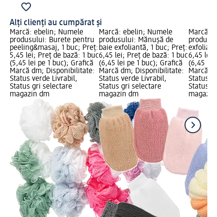
Alți clienți au cumpărat și
Marcă: ebelin; Numele
Marcă: ebelin; Numele
Marcă: e
produsului: Burete pentru
produsului: Mănușă de
produsul
peeling&masaj, 1 buc; Preț:
baie exfoliantă, 1 buc; Preț:
exfoliant
5,45 lei; Preț de bază: 1 buc
6,45 lei; Preț de bază: 1 buc
6,45 lei;
(5,45 lei pe 1 buc); Grafică
(6,45 lei pe 1 buc); Grafică
(6,45 lei
Marcă dm; Disponibilitate:
Marcă dm; Disponibilitate:
Marcă dm
Status verde Livrabil,
Status verde Livrabil,
Status ve
Status gri selectare
Status gri selectare
Status gr
magazin dm
magazin dm
magazin