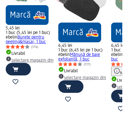
5,45 lei
1 buc (5,45 lei pe 1 buc)
ebelin
Burete pentru
peeling&masaj, 1 buc
6,45 lei
6,45 lei
(174)
1 buc (6,45 lei pe 1 buc)
1 buc (6,
Livrabil
ebelin
Mănușă de baie
ebelin
Bu
exfoliantă, 1 buc
buc
selectare magazin dm
(117)
Livrabil
Notă
selectare magazin dm
Livrab
selec