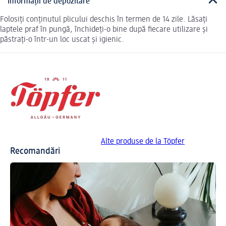
Informații de depozitare
Folosiți conținutul plicului deschis în termen de 14 zile. Lăsați
laptele praf în pungă, închideți-o bine după fiecare utilizare și
păstrați-o într-un loc uscat și igienic.
Alte produse de la Töpfer
Recomandări