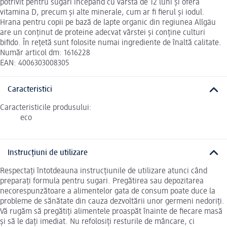
potrivit pentru sugari începând cu vârsta de 12 luni și oferă
vitamina D, precum și alte minerale, cum ar fi fierul și iodul.
Hrana pentru copii pe bază de lapte organic din regiunea Allgäu
are un conținut de proteine adecvat vârstei și conține culturi
bifido. În rețetă sunt folosite numai ingrediente de înaltă calitate.
Număr articol dm: 1616228
EAN: 4006303008305
Caracteristici
Caracteristicile produsului:
eco
Instrucțiuni de utilizare
Respectați întotdeauna instrucțiunile de utilizare atunci când
preparați formula pentru sugari. Pregătirea sau depozitarea
necorespunzătoare a alimentelor gata de consum poate duce la
probleme de sănătate din cauza dezvoltării unor germeni nedoriți.
Vă rugăm să pregătiți alimentele proaspăt înainte de fiecare masă
și să le dați imediat. Nu refolosiți resturile de mâncare, ci