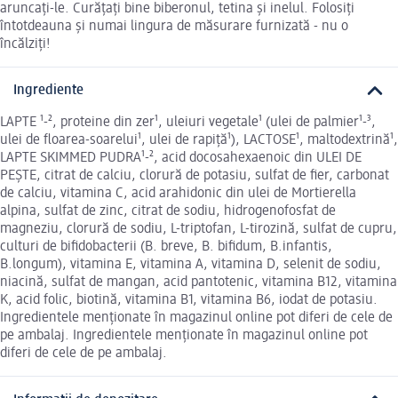
aruncați-le. Curățați bine biberonul, tetina și inelul. Folosiți
întotdeauna și numai lingura de măsurare furnizată - nu o
încălziți!
Ingrediente
LAPTE ¹-², proteine din zer¹, uleiuri vegetale¹ (ulei de palmier¹-³,
ulei de floarea-soarelui¹, ulei de rapiță¹), LACTOSE¹, maltodextrină¹,
LAPTE SKIMMED PUDRA¹-², acid docosahexaenoic din ULEI DE
PEȘTE, citrat de calciu, clorură de potasiu, sulfat de fier, carbonat
de calciu, vitamina C, acid arahidonic din ulei de Mortierella
alpina, sulfat de zinc, citrat de sodiu, hidrogenofosfat de
magneziu, clorură de sodiu, L-triptofan, L-tirozină, sulfat de cupru,
culturi de bifidobacterii (B. breve, B. bifidum, B.infantis,
B.longum), vitamina E, vitamina A, vitamina D, selenit de sodiu,
niacină, sulfat de mangan, acid pantotenic, vitamina B12, vitamina
K, acid folic, biotină, vitamina B1, vitamina B6, iodat de potasiu.
Ingredientele menționate în magazinul online pot diferi de cele de
pe ambalaj. Ingredientele menționate în magazinul online pot
diferi de cele de pe ambalaj.