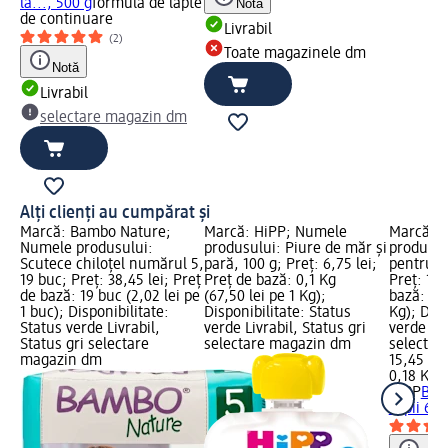
la..., 500 g
formulă de lapte
Notă
de continuare
Livrabil
(2)
Toate magazinele dm
Notă
Livrabil
selectare magazin dm
Alți clienți au cumpărat și
Marcă: Bambo Nature;
Marcă: HiPP; Numele
Marcă: 
Numele produsului:
produsului: Piure de măr și
produsul
Scutece chiloțel numărul 5,
pară, 100 g; Preț: 6,75 lei;
pentru co
19 buc; Preț: 38,45 lei; Preț
Preț de bază: 0,1 Kg
Preț: 15,
de bază: 19 buc (2,02 lei pe
(67,50 lei pe 1 Kg);
bază: 0,1
1 buc); Disponibilitate:
Disponibilitate: Status
Kg); Disp
Status verde Livrabil,
verde Livrabil, Status gri
verde Liv
Status gri selectare
selectare magazin dm
selectar
magazin dm
15,45 lei
0,18 Kg (
HiPP
Bisc
copii 6+,