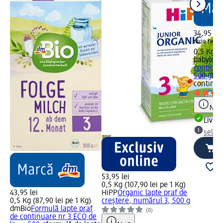
34,95 lei
nicio reduce
0,5 Kg (6
babylove
continuar
500 g
for
continua
Notă
Livrab
selec
53,95 lei
0,5 Kg (107,90 lei pe 1 Kg)
43,95 lei
HiPP
Organic lapte praf de
0,5 Kg (87,90 lei pe 1 Kg)
creștere, numărul 3, 500 g
dmBio
Formulă lapte praf
(0)
de continuare nr 3 ECO de