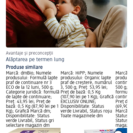
Avantaje și preconcepții
Cât
Alăptarea pe termen lung
Cr
Produse similare
Marcă: dmBio; Numele
Marcă: HiPP; Numele
Marcă: b
produsului: Formulă lapte
produsului: Organic lapte
produsul
praf de continuare nr 3
praf de creștere, numărul
continuar
ECO de la 12 luni, 500 g;
3, 500 g; Preț: 53,95 lei;
500 g; Ca
Categorie juridică: formulă
Preț de bază: 0,5 Kg
formulă 
de lapte de continuare;
(107,90 lei pe 1 Kg); Grafică
continuar
Preț: 43,95 lei; Preț de
EXCLUSIV ONLINE;
Preț de 
bază: 0,5 Kg (87,90 lei pe 1
Disponibilitate: Status
(69,90 le
Kg); Grafică Marcă dm;
verde Livrabil, Status roșu
Marcă dm
Disponibilitate: Status
Toate magazinele dm
Status ve
verde Livrabil, Status gri
Status gr
selectare magazin dm
magazin