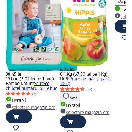
Notă
Livrab
selec
6,75 lei
38,45 lei
0,1 Kg (67,50 lei pe 1 Kg)
19 buc (2,02 lei pe 1 buc)
HiPP
Piure de măr și pară,
Bambo Nature
Scutece
100 g
chiloțel numărul 5, 19 buc
(64)
(7)
Notă
Livrabil
Livrabil
selectare magazin dm
selectare magazin dm