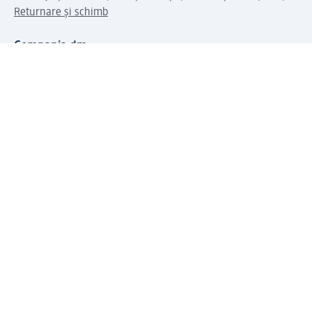
Returnare și schimb
Compania dm
Compania
Responsabilitate
Carieră
Presă
Structura corporativă
Universul produselor dm
Lumea dm
Metode de plată