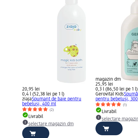
magazin dm
25,95 lei
20,95 lei
0,3 l (86,50 lei pe 1 l)
0,4 l (52,38 lei pe 1 l)
Gerovital Kids
Spumă 
ziaja
Spumant de baie pentru
pentru bebeluși, 300
bebeluși, 400 ml
(1)
(2)
Livrabil
Livrabil
selectare magazi
selectare magazin dm