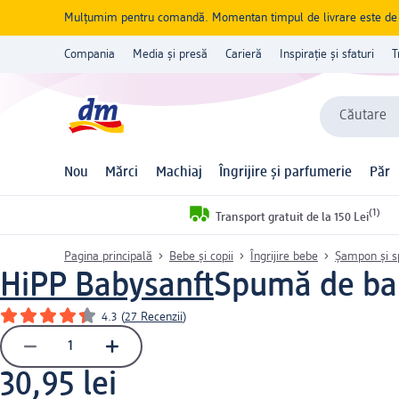
Mulțumim pentru comandă. Momentan timpul de livrare este de 5 
Compania
Media și presă
Carieră
Inspirație și sfaturi
T
Căutare
Nou
Mărci
Machiaj
Îngrijire și parfumerie
Păr
(1)
Transport gratuit de la 150 Lei
Pagina principală
Bebe și copii
Îngrijire bebe
Șampon și s
HiPP Babysanft
Spumă de bai
4.3
(
27 Recenzii
)
30,95 lei