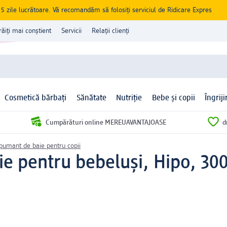
zile lucrătoare. Vă recomandăm să folosiți serviciul de Ridicare Expres
răiți mai conștient
Servicii
Relații clienți
Cosmetică bărbați
Sănătate
Nutriție
Bebe și copii
Îngrij
Cumpărături online MEREUAVANTAJOASE
d
pumant de baie pentru copii
e pentru bebeluși, Hipo, 30