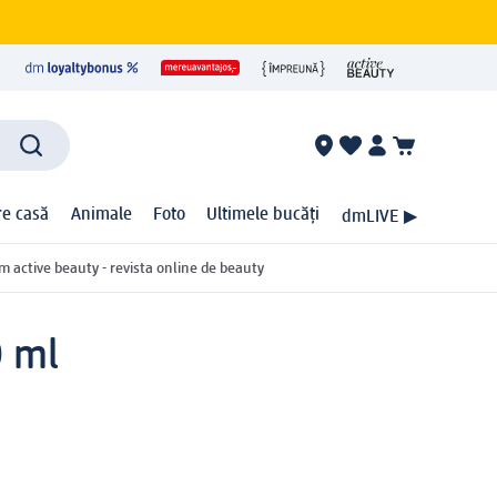
ire casă
Animale
Foto
Ultimele bucăți
dmLIVE ▶
m active beauty - revista online de beauty
0 ml