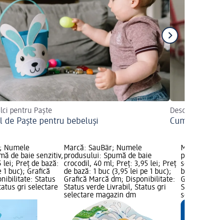
ulci pentru Paște
Descoperiți de 
l de Paște pentru bebeluși
Cum să tundeț
e; Numele
Marcă: SauBär; Numele
Marcă: HA
ă de baie senzitiv,
produsului: Spumă de baie
produsului:
 lei; Preț de bază:
crocodil, 40 ml; Preț: 3,95 lei; Preț
somn, 20 ml;
e 1 buc); Grafică
de bază: 1 buc (3,95 lei pe 1 buc);
bază: 1 buc 
ibilitate: Status
Grafică Marcă dm; Disponibilitate:
Grafică Mar
tatus gri selectare
Status verde Livrabil, Status gri
Status verde
selectare magazin dm
selectare 