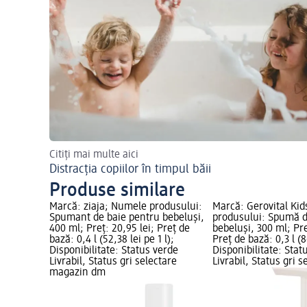
Citiți mai multe aici
Distracția copiilor în timpul băii
Produse similare
Marcă: ziaja; Numele produsului:
Marcă: Gerovital Ki
Spumant de baie pentru bebeluși,
produsului: Spumă d
400 ml; Preț: 20,95 lei; Preț de
bebeluși, 300 ml; Pre
bază: 0,4 l (52,38 lei pe 1 l);
Preț de bază: 0,3 l (8
Disponibilitate: Status verde
Disponibilitate: Stat
Livrabil, Status gri selectare
Livrabil, Status gri s
magazin dm