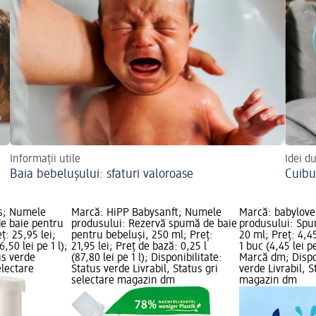
Informații utile
Idei d
Baia bebelușului: sfaturi valoroase
Cuibu
ds; Numele
Marcă: HiPP Babysanft; Numele
Marcă: babylov
e baie pentru
produsului: Rezervă spumă de baie
produsului: Spum
ț: 25,95 lei;
pentru bebeluși, 250 ml; Preț:
20 ml; Preț: 4,45
6,50 lei pe 1 l);
21,95 lei; Preț de bază: 0,25 l
1 buc (4,45 lei p
us verde
(87,80 lei pe 1 l); Disponibilitate:
Marcă dm; Dispon
electare
Status verde Livrabil, Status gri
verde Livrabil, S
selectare magazin dm
magazin dm