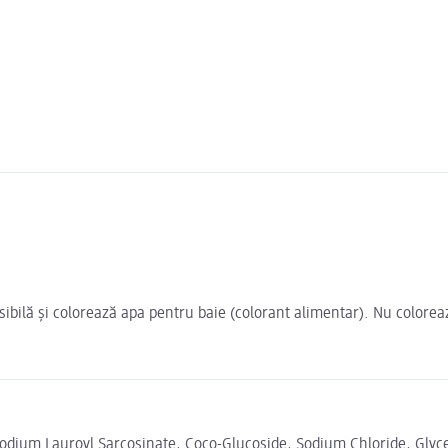
ibilă și colorează apa pentru baie (colorant alimentar). Nu coloreaz
dium Lauroyl Sarcosinate, Coco-Glucoside, Sodium Chloride, Glycer