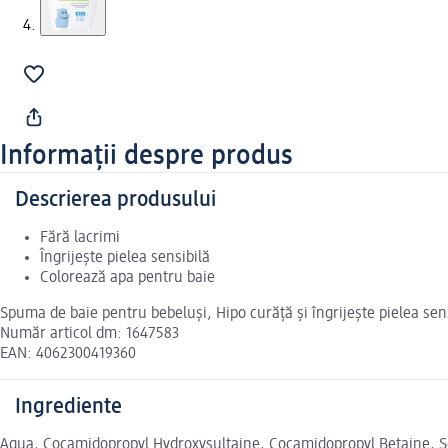
Informații despre produs
Descrierea produsului
Fără lacrimi
Îngrijește pielea sensibilă
Colorează apa pentru baie
Spuma de baie pentru bebeluși, Hipo curăță și îngrijește pielea sens
Număr articol dm: 1647583
EAN: 4062300419360
Ingrediente
Aqua, Cocamidopropyl Hydroxysultaine, Cocamidopropyl Betaine, So