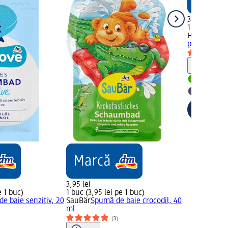
3,95 lei
1 buc (3,95 
HALLOHEB
pentru som
Notă
Livrabil
selectar
3,95 lei
e 1 buc)
1 buc (3,95 lei pe 1 buc)
e baie senzitiv, 20
SauBär
Spumă de baie crocodil, 40
ml
)
(3)