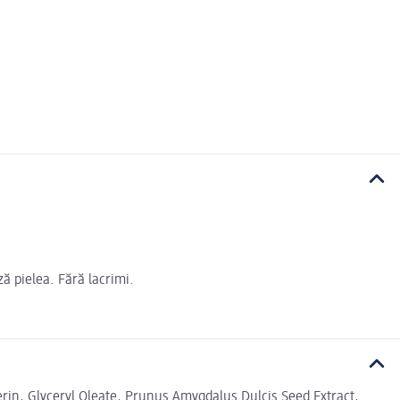
ă pielea. Fără lacrimi.
in, Glyceryl Oleate, Prunus Amygdalus Dulcis Seed Extract,