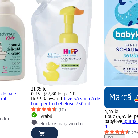
21,95 lei
de baie
0,25 l (87,80 lei pe 1 l)
 ml
HiPP Babysanft
Rezervă spumă de
baie pentru bebeluși, 250 ml
(141)
4,45 lei
Livrabil
1 buc (4,45 lei p
n dm
babylove
Spumă d
selectare magazin dm
ml
(28