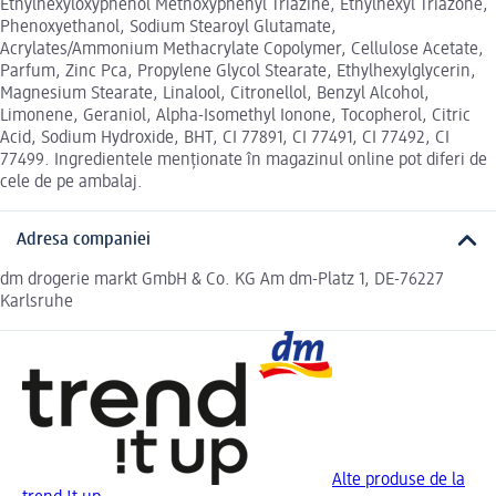
Ethylhexyloxyphenol Methoxyphenyl Triazine, Ethylhexyl Triazone,
Phenoxyethanol, Sodium Stearoyl Glutamate,
Acrylates/Ammonium Methacrylate Copolymer, Cellulose Acetate,
Parfum, Zinc Pca, Propylene Glycol Stearate, Ethylhexylglycerin,
Magnesium Stearate, Linalool, Citronellol, Benzyl Alcohol,
Limonene, Geraniol, Alpha-Isomethyl Ionone, Tocopherol, Citric
Acid, Sodium Hydroxide, BHT, CI 77891, CI 77491, CI 77492, CI
77499. Ingredientele menționate în magazinul online pot diferi de
cele de pe ambalaj.
Adresa companiei
dm drogerie markt GmbH & Co. KG Am dm-Platz 1, DE-76227
Karlsruhe
Alte produse de la