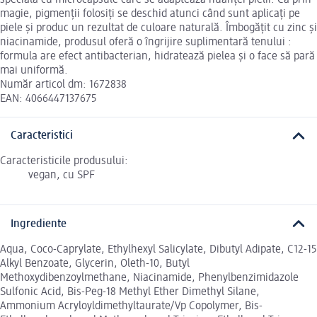
magie, pigmenții folosiți se deschid atunci când sunt aplicați pe
piele și produc un rezultat de culoare naturală. Îmbogățit cu zinc și
niacinamide, produsul oferă o îngrijire suplimentară tenului :
formula are efect antibacterian, hidratează pielea și o face să pară
mai uniformă.
Număr articol dm: 1672838
EAN: 4066447137675
Caracteristici
Caracteristicile produsului:
vegan, cu SPF
Ingrediente
Aqua, Coco-Caprylate, Ethylhexyl Salicylate, Dibutyl Adipate, C12-15
Alkyl Benzoate, Glycerin, Oleth-10, Butyl
Methoxydibenzoylmethane, Niacinamide, Phenylbenzimidazole
Sulfonic Acid, Bis-Peg-18 Methyl Ether Dimethyl Silane,
Ammonium Acryloyldimethyltaurate/Vp Copolymer, Bis-