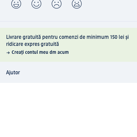
Livrare gratuită pentru comenzi de minimum 150 lei și
ridicare expres gratuită
Creați contul meu dm acum
Ajutor
Avantaje și Servicii
Relații clienți
Livrare și transport
Returnare și schimb
Compania dm
Compania
Responsabilitate
Carieră
Presă
Structura corporativă
Universul produselor dm