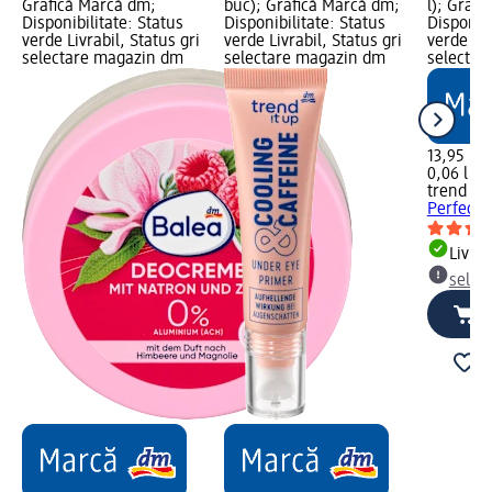
Grafică Marcă dm;
buc); Grafică Marcă dm;
l); Graf
Disponibilitate: Status
Disponibilitate: Status
Disponibi
verde Livrabil, Status gri
verde Livrabil, Status gri
verde Liv
selectare magazin dm
selectare magazin dm
selectar
13,95 lei
0,06 l (23
trend !t 
Perfect 
Livrab
selec