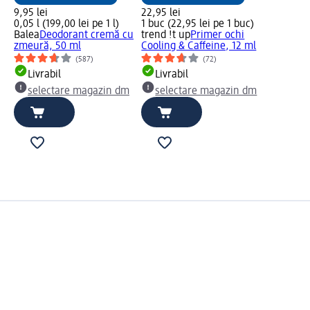
9,95 lei
22,95 lei
0,05 l (199,00 lei pe 1 l)
1 buc (22,95 lei pe 1 buc)
Balea
Deodorant cremă cu
trend !t up
Primer ochi
zmeură, 50 ml
Cooling & Caffeine, 12 ml
(587)
(72)
Livrabil
Livrabil
selectare magazin dm
selectare magazin dm