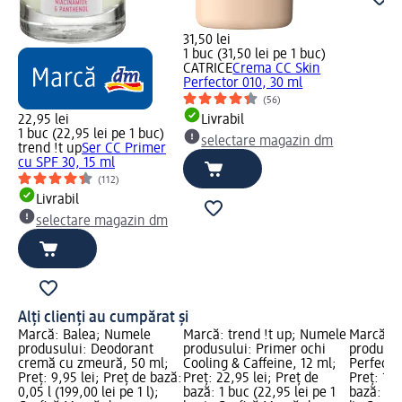
31,50 lei
1 buc (31,50 lei pe 1 buc)
CATRICE
Crema CC Skin
Perfector 010, 30 ml
(56)
22,95 lei
Livrabil
1 buc (22,95 lei pe 1 buc)
selectare magazin dm
trend !t up
Ser CC Primer
cu SPF 30, 15 ml
(112)
Livrabil
selectare magazin dm
Alți clienți au cumpărat și
Marcă: Balea; Numele
Marcă: trend !t up; Numele
Marcă: t
produsului: Deodorant
produsului: Primer ochi
produsulu
cremă cu zmeură, 50 ml;
Cooling & Caffeine, 12 ml;
Perfect L
Preț: 9,95 lei; Preț de bază:
Preț: 22,95 lei; Preț de
Preț: 13,
0,05 l (199,00 lei pe 1 l);
bază: 1 buc (22,95 lei pe 1
bază: 0,0