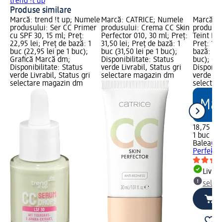
trend !t up
Produse similare
Marcă: trend !t up; Numele
Marcă: CATRICE; Numele
Marcă: B
produsului: Ser CC Primer
produsului: Crema CC Skin
produsul
cu SPF 30, 15 ml; Preț:
Perfector 010, 30 ml; Preț:
Teint Per
22,95 lei; Preț de bază: 1
31,50 lei; Preț de bază: 1
Preț: 18,
buc (22,95 lei pe 1 buc);
buc (31,50 lei pe 1 buc);
bază: 1 b
Grafică Marcă dm;
Disponibilitate: Status
buc); Gr
Disponibilitate: Status
verde Livrabil, Status gri
Disponibi
verde Livrabil, Status gri
selectare magazin dm
verde Liv
selectare magazin dm
selectar
18,75 lei
1 buc (18
Balea
Cre
Perfekti
Livrab
selec