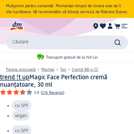
Mulțumim pentru comandă. Momentan timpul de livrare este de 5
zile lucrătoare. Vă recomandăm să folosiți serviciul de Ridicare Expres
Căutare
Transport gratuit de la 150 Lei
Pagina principală
Machiaj
Ten
Cremă BB și CC
trend !t up
Magic Face Perfection cremă
nuanțatoare, 30 ml
3.8
(
216 Recenzii
)
cu SPF
vegan
cu SPF