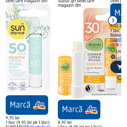
selectare magazin dm
Status gri selectare
selectar
magazin dm
9,45 lei
1 buc (9,
Balea
Ba
nuanțato
Livrab
selec
9,95 lei
1 buc (9,95 lei pe 1 buc)
8,95 lei