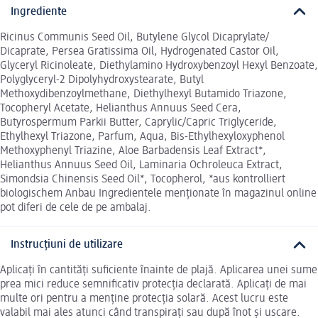
Ingrediente
Ricinus Communis Seed Oil, Butylene Glycol Dicaprylate/
Dicaprate, Persea Gratissima Oil, Hydrogenated Castor Oil,
Glyceryl Ricinoleate, Diethylamino Hydroxybenzoyl Hexyl Benzoate,
Polyglyceryl-2 Dipolyhydroxystearate, Butyl
Methoxydibenzoylmethane, Diethylhexyl Butamido Triazone,
Tocopheryl Acetate, Helianthus Annuus Seed Cera,
Butyrospermum Parkii Butter, Caprylic/Capric Triglyceride,
Ethylhexyl Triazone, Parfum, Aqua, Bis-Ethylhexyloxyphenol
Methoxyphenyl Triazine, Aloe Barbadensis Leaf Extract*,
Helianthus Annuus Seed Oil, Laminaria Ochroleuca Extract,
Simondsia Chinensis Seed Oil*, Tocopherol, *aus kontrolliert
biologischem Anbau Ingredientele menționate în magazinul online
pot diferi de cele de pe ambalaj.
Instrucțiuni de utilizare
Aplicați în cantități suficiente înainte de plajă. Aplicarea unei sume
prea mici reduce semnificativ protecția declarată. Aplicați de mai
multe ori pentru a menține protecția solară. Acest lucru este
valabil mai ales atunci când transpirați sau după înot și uscare.