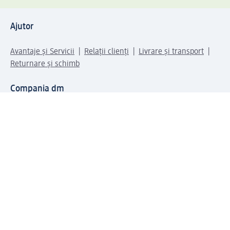
Ajutor
Avantaje și Servicii
Relații clienți
Livrare și transport
Returnare și schimb
Compania dm
Compania
Responsabilitate
Carieră
Presă
Structura corporativă
Universul produselor dm
Lumea dm