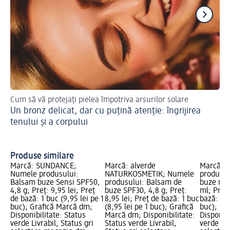
Cum să vă protejați pielea împotriva arsurilor solare
Va
Un bronz delicat, dar cu puțină atenție: îngrijirea
pro
so
tenului și a corpului
SU
pi
Produse similare
Marcă: SUNDANCE;
Marcă: alverde
Marcă: B
Numele produsului:
NATURKOSMETIK; Numele
produsul
Balsam buze Sensi SPF50,
produsului: Balsam de
buze nua
4,8 g; Preț: 9,95 lei; Preț
buze SPF30, 4,8 g; Preț:
ml; Preț:
de bază: 1 buc (9,95 lei pe 1
8,95 lei; Preț de bază: 1 buc
bază: 1 b
buc); Grafică Marcă dm;
(8,95 lei pe 1 buc); Grafică
buc); Gr
Disponibilitate: Status
Marcă dm; Disponibilitate:
Disponibi
verde Livrabil, Status gri
Status verde Livrabil,
verde Liv