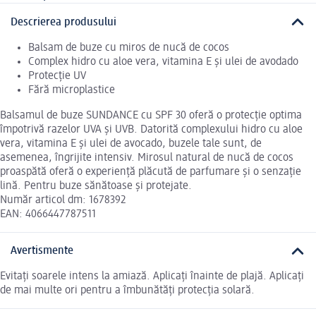
Descrierea produsului
Balsam de buze cu miros de nucă de cocos
Complex hidro cu aloe vera, vitamina E și ulei de avodado
Protecție UV
Fără microplastice
Balsamul de buze SUNDANCE cu SPF 30 oferă o protecție optima
împotrivă razelor UVA și UVB. Datorită complexului hidro cu aloe
vera, vitamina E și ulei de avocado, buzele tale sunt, de
asemenea, îngrijite intensiv. Mirosul natural de nucă de cocos
proaspătă oferă o experiență plăcută de parfumare și o senzație
lină. Pentru buze sănătoase și protejate.
Număr articol dm: 1678392
EAN: 4066447787511
Avertismente
Evitați soarele intens la amiază. Aplicați înainte de plajă. Aplicați
de mai multe ori pentru a îmbunătăți protecția solară.