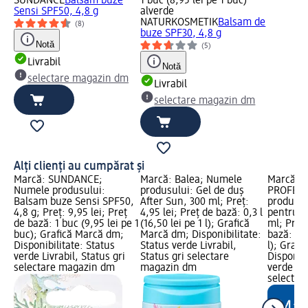
SUNDANCE
Balsam buze
1 buc (8,95 lei pe 1 buc)
Sensi SPF50, 4,8 g
alverde
NATURKOSMETIK
Balsam de
(8)
buze SPF30, 4,8 g
Notă
(5)
Livrabil
Notă
selectare magazin dm
Livrabil
selectare magazin dm
Alți clienți au cumpărat și
Marcă: SUNDANCE;
Marcă: Balea; Numele
Marcă: B
Numele produsului:
produsului: Gel de duș
PROFESS
Balsam buze Sensi SPF50,
After Sun, 300 ml; Preț:
produsul
4,8 g; Preț: 9,95 lei; Preț
4,95 lei; Preț de bază: 0,3 l
pentru pr
de bază: 1 buc (9,95 lei pe 1
(16,50 lei pe 1 l); Grafică
ml; Preț:
buc); Grafică Marcă dm;
Marcă dm; Disponibilitate:
bază: 0,1
Disponibilitate: Status
Status verde Livrabil,
l); Graf
verde Livrabil, Status gri
Status gri selectare
Disponibi
selectare magazin dm
magazin dm
verde Liv
selectar