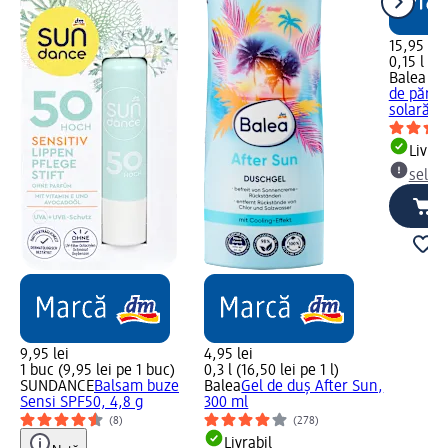
15,95 lei
0,15 l (10
Balea P
de păr p
solară, 
Livrab
selec
9,95 lei
4,95 lei
1 buc (9,95 lei pe 1 buc)
0,3 l (16,50 lei pe 1 l)
SUNDANCE
Balsam buze
Balea
Gel de duș After Sun,
Sensi SPF50, 4,8 g
300 ml
(8)
(278)
Livrabil