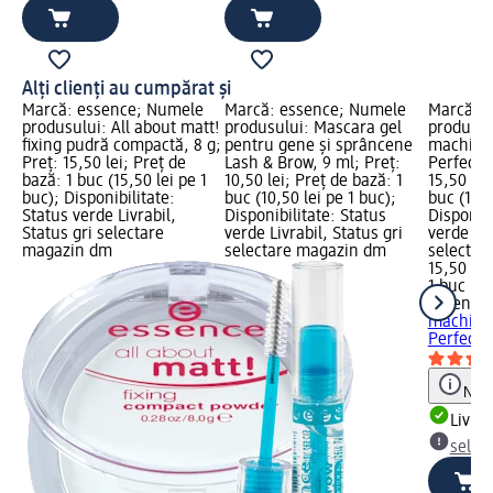
Alți clienți au cumpărat și
Marcă: essence; Numele
Marcă: essence; Numele
Marcă: 
produsului: All about matt!
produsului: Mascara gel
produsul
fixing pudră compactă, 8 g;
pentru gene și sprâncene
machiaj F
Preț: 15,50 lei; Preț de
Lash & Brow, 9 ml; Preț:
Perfect, 
bază: 1 buc (15,50 lei pe 1
10,50 lei; Preț de bază: 1
15,50 lei
buc); Disponibilitate:
buc (10,50 lei pe 1 buc);
buc (15,5
Status verde Livrabil,
Disponibilitate: Status
Disponibi
Status gri selectare
verde Livrabil, Status gri
verde Liv
magazin dm
selectare magazin dm
selectar
15,50 lei
1 buc (15
essence
machiaj F
Perfect,
Notă
Livrab
selec