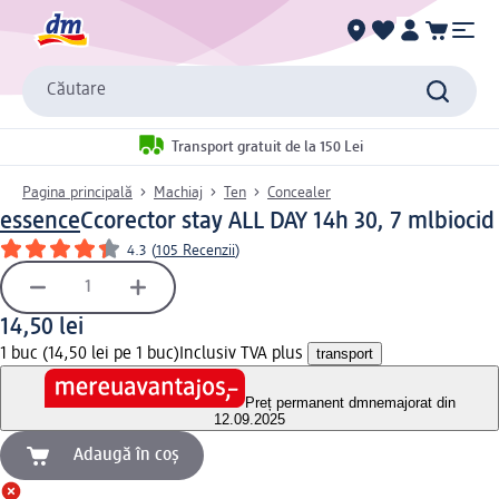
Căutare
Transport gratuit de la 150 Lei
Pagina principală
Machiaj
Ten
Concealer
essence
Ccorector stay ALL DAY 14h 30, 7 ml
biocid
4.3
(
105 Recenzii
)
14,50 lei
1 buc (14,50 lei pe 1 buc)
Inclusiv TVA plus
transport
Preț permanent dm
nemajorat din
12.09.2025
Adaugă în coș