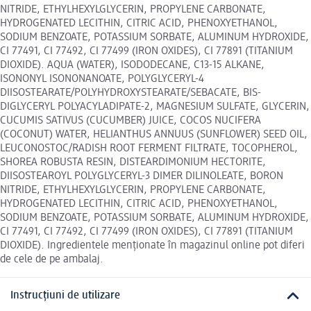
NITRIDE, ETHYLHEXYLGLYCERIN, PROPYLENE CARBONATE,
HYDROGENATED LECITHIN, CITRIC ACID, PHENOXYETHANOL,
SODIUM BENZOATE, POTASSIUM SORBATE, ALUMINUM HYDROXIDE,
CI 77491, CI 77492, CI 77499 (IRON OXIDES), CI 77891 (TITANIUM
DIOXIDE). AQUA (WATER), ISODODECANE, C13-15 ALKANE,
ISONONYL ISONONANOATE, POLYGLYCERYL-4
DIISOSTEARATE/POLYHYDROXYSTEARATE/SEBACATE, BIS-
DIGLYCERYL POLYACYLADIPATE-2, MAGNESIUM SULFATE, GLYCERIN,
CUCUMIS SATIVUS (CUCUMBER) JUICE, COCOS NUCIFERA
(COCONUT) WATER, HELIANTHUS ANNUUS (SUNFLOWER) SEED OIL,
LEUCONOSTOC/RADISH ROOT FERMENT FILTRATE, TOCOPHEROL,
SHOREA ROBUSTA RESIN, DISTEARDIMONIUM HECTORITE,
DIISOSTEAROYL POLYGLYCERYL-3 DIMER DILINOLEATE, BORON
NITRIDE, ETHYLHEXYLGLYCERIN, PROPYLENE CARBONATE,
HYDROGENATED LECITHIN, CITRIC ACID, PHENOXYETHANOL,
SODIUM BENZOATE, POTASSIUM SORBATE, ALUMINUM HYDROXIDE,
CI 77491, CI 77492, CI 77499 (IRON OXIDES), CI 77891 (TITANIUM
DIOXIDE). Ingredientele menționate în magazinul online pot diferi
de cele de pe ambalaj.
Instrucțiuni de utilizare