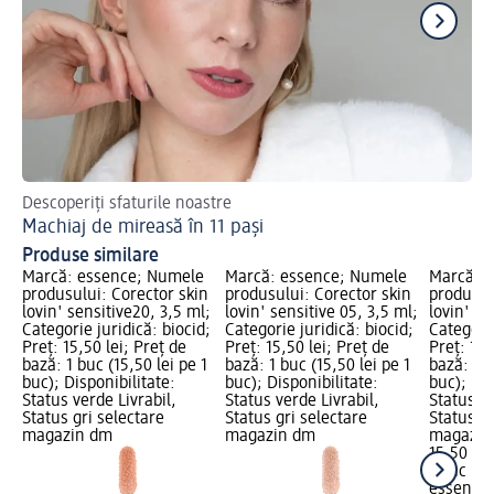
Descoperiți sfaturile noastre
Des
Machiaj de mireasă în 11 pași
Cr
Produse similare
Marcă: essence; Numele
Marcă: essence; Numele
Marcă: 
produsului: Corector skin
produsului: Corector skin
produsul
lovin' sensitive20, 3,5 ml;
lovin' sensitive 05, 3,5 ml;
lovin' se
Categorie juridică: biocid;
Categorie juridică: biocid;
Categorie
Preț: 15,50 lei; Preț de
Preț: 15,50 lei; Preț de
Preț: 15,
bază: 1 buc (15,50 lei pe 1
bază: 1 buc (15,50 lei pe 1
bază: 1 b
buc); Disponibilitate:
buc); Disponibilitate:
buc); Dis
Status verde Livrabil,
Status verde Livrabil,
Status ve
Status gri selectare
Status gri selectare
Status gr
magazin dm
magazin dm
magazin
15,50 lei
1 buc (15
essence