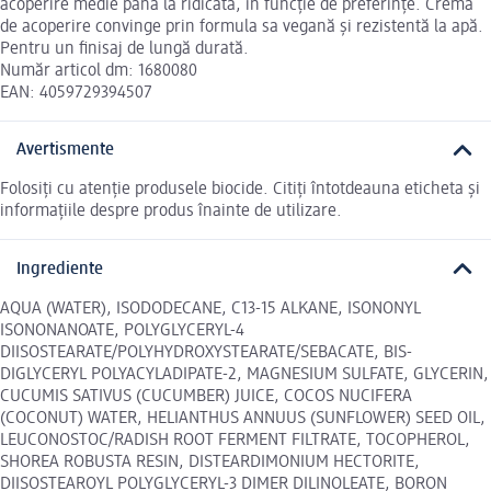
acoperire medie până la ridicată, în funcție de preferințe. Crema
de acoperire convinge prin formula sa vegană și rezistentă la apă.
Pentru un finisaj de lungă durată.
Număr articol dm: 1680080
EAN: 4059729394507
Avertismente
Folosiți cu atenție produsele biocide. Citiți întotdeauna eticheta și
informațiile despre produs înainte de utilizare.
Ingrediente
AQUA (WATER), ISODODECANE, C13-15 ALKANE, ISONONYL
ISONONANOATE, POLYGLYCERYL-4
DIISOSTEARATE/POLYHYDROXYSTEARATE/SEBACATE, BIS-
DIGLYCERYL POLYACYLADIPATE-2, MAGNESIUM SULFATE, GLYCERIN,
CUCUMIS SATIVUS (CUCUMBER) JUICE, COCOS NUCIFERA
(COCONUT) WATER, HELIANTHUS ANNUUS (SUNFLOWER) SEED OIL,
LEUCONOSTOC/RADISH ROOT FERMENT FILTRATE, TOCOPHEROL,
SHOREA ROBUSTA RESIN, DISTEARDIMONIUM HECTORITE,
DIISOSTEAROYL POLYGLYCERYL-3 DIMER DILINOLEATE, BORON