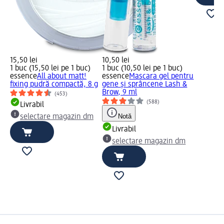
15,50 lei
10,50 lei
1 buc (15,50 lei pe 1 buc)
1 buc (10,50 lei pe 1 buc)
essence
All about matt!
essence
Mascara gel pentru
fixing pudră compactă, 8 g
gene și sprâncene Lash &
Brow, 9 ml
(453)
(588)
Livrabil
Notă
selectare magazin dm
Livrabil
selectare magazin dm