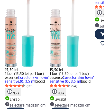
sensitive
Notă
Livrab
selec
15,50 lei
15,50 lei
1 buc (15,50 lei pe 1 buc)
1 buc (15,50 lei pe 1 buc)
essence
Corector skin lovin'
essence
Corector skin lovin'
sensitive20, 3,5 ml
biocid
sensitive 05, 3,5 ml
biocid
(137)
(144)
Notă
Notă
Livrabil
Livrabil
selectare magazin dm
selectare magazin dm