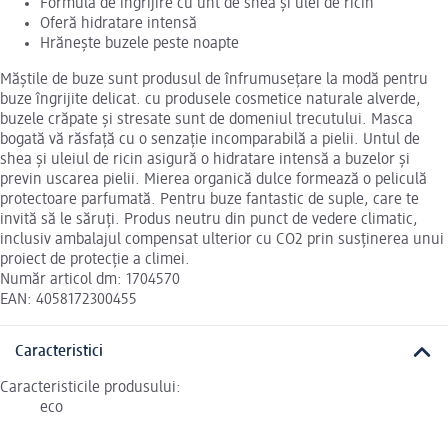
Formulă de îngrijire cu unt de shea și ulei de ricin
Oferă hidratare intensă
Hrănește buzele peste noapte
Măștile de buze sunt produsul de înfrumusețare la modă pentru
buze îngrijite delicat. cu produsele cosmetice naturale alverde,
buzele crăpate și stresate sunt de domeniul trecutului. Masca
bogată vă răsfață cu o senzație incomparabilă a pielii. Untul de
shea și uleiul de ricin asigură o hidratare intensă a buzelor și
previn uscarea pielii. Mierea organică dulce formează o peliculă
protectoare parfumată. Pentru buze fantastic de suple, care te
invită să le săruți. Produs neutru din punct de vedere climatic,
inclusiv ambalajul compensat ulterior cu CO2 prin susținerea unui
proiect de protecție a climei.
Număr articol dm: 1704570
EAN: 4058172300455
Caracteristici
Caracteristicile produsului:
eco