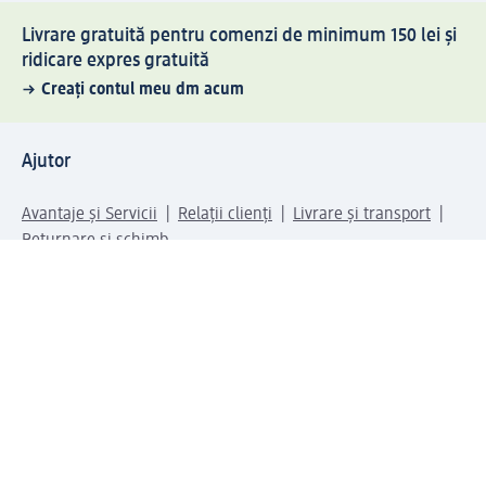
Livrare gratuită pentru comenzi de minimum 150 lei și
ridicare expres gratuită
Creați contul meu dm acum
Ajutor
Avantaje și Servicii
Relații clienți
Livrare și transport
Returnare și schimb
Compania dm
Compania
Responsabilitate
Carieră
Presă
Structura corporativă
Universul produselor dm
Lumea dm