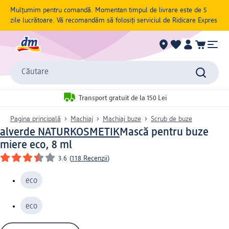
Mulțumim pentru comandă. Momentan timpul de livrare este de 5
zile lucrătoare. Vă recomandăm să folosiți serviciul de Ridicare Expres
Căutare
Transport gratuit de la 150 Lei
Pagina principală
Machiaj
Machiaj buze
Scrub de buze
alverde NATURKOSMETIK
Mască pentru buze
miere eco, 8 ml
3.6
(
118 Recenzii
)
eco
eco