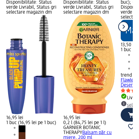
Disponibilitate: Status
Disponibilitate: Status
buc); Gr
verde Livrabil, Status gri
verde Livrabil, Status gri
Disponibi
selectare magazin dm
selectare magazin dm
verde Liv
selectar
13,50 lei
1 buc (13
trend !t 
Flawless
Desert...
Livrab
selec
16,95 lei
16,95 lei
1 buc (16,95 lei pe 1 buc)
0,2 l (84,75 lei pe 1 l)
GARNIER BOTANIC
THERAPY
Balsam păr cu
miere, 200 ml