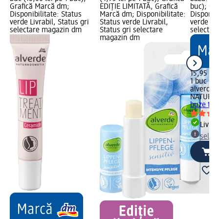
Grafică Marcă dm;
EDIȚIE LIMITATĂ, Grafică
buc); Gr
Disponibilitate: Status
Marcă dm; Disponibilitate:
Disponibi
verde Livrabil, Status gri
Status verde Livrabil,
verde Liv
selectare magazin dm
Status gri selectare
selectar
magazin dm
15,95 lei
1 buc (15
alverde
NATURK
buze tint
Livrab
selec