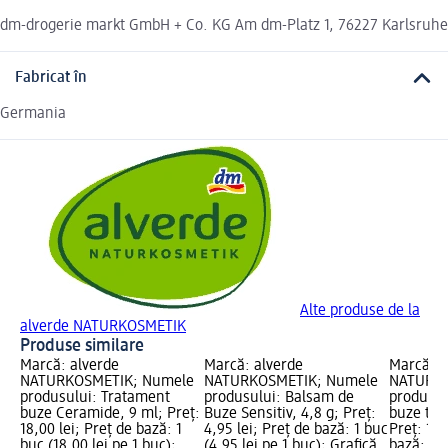
dm-drogerie markt GmbH + Co. KG Am dm-Platz 1, 76227 Karlsruhe
Fabricat în
Germania
Alte produse de la
alverde NATURKOSMETIK
Produse similare
Marcă: alverde
Marcă: alverde
Marcă: a
NATURKOSMETIK; Numele
NATURKOSMETIK; Numele
NATURKO
produsului: Tratament
produsului: Balsam de
produsul
buze Ceramide, 9 ml; Preț:
Buze Sensitiv, 4,8 g; Preț:
buze tint
18,00 lei; Preț de bază: 1
4,95 lei; Preț de bază: 1 buc
Preț: 15,
buc (18,00 lei pe 1 buc);
(4,95 lei pe 1 buc); Grafică
bază: 1 b