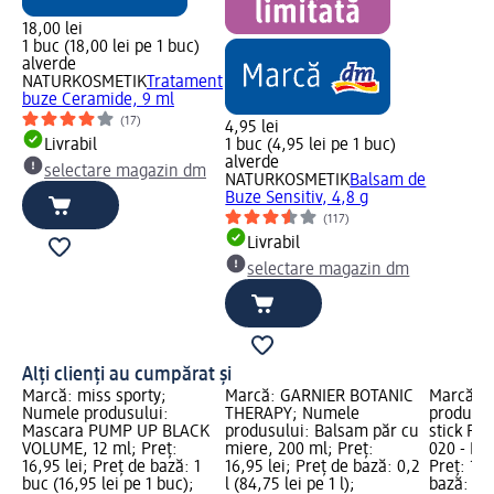
18,00 lei
1 buc (18,00 lei pe 1 buc)
alverde
NATURKOSMETIK
Tratament
buze Ceramide, 9 ml
(17)
4,95 lei
Livrabil
1 buc (4,95 lei pe 1 buc)
alverde
selectare magazin dm
NATURKOSMETIK
Balsam de
Buze Sensitiv, 4,8 g
(117)
Livrabil
selectare magazin dm
Alți clienți au cumpărat și
Marcă: miss sporty;
Marcă: GARNIER BOTANIC
Marcă: t
Numele produsului:
THERAPY; Numele
produsul
Mascara PUMP UP BLACK
produsului: Balsam păr cu
stick Fla
VOLUME, 12 ml; Preț:
miere, 200 ml; Preț:
020 - Des
16,95 lei; Preț de bază: 1
16,95 lei; Preț de bază: 0,2
Preț: 13,
buc (16,95 lei pe 1 buc);
l (84,75 lei pe 1 l);
bază: 1 b