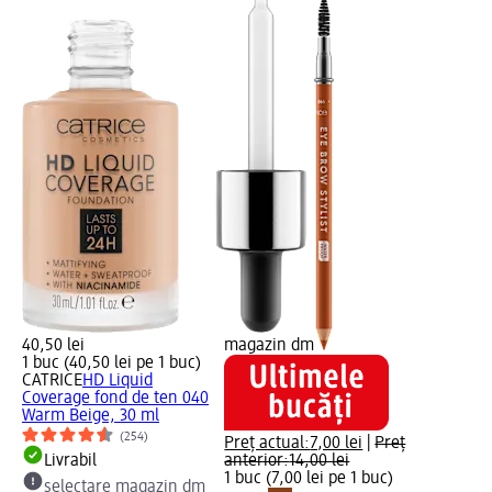
40,50 lei
magazin dm
1 buc (40,50 lei pe 1 buc)
CATRICE
HD Liquid
Coverage fond de ten 040
Warm Beige, 30 ml
(254)
Preț actual:
7,00 lei
|
Preț
Livrabil
anterior:
14,00 lei
1 buc (7,00 lei pe 1 buc)
selectare magazin dm