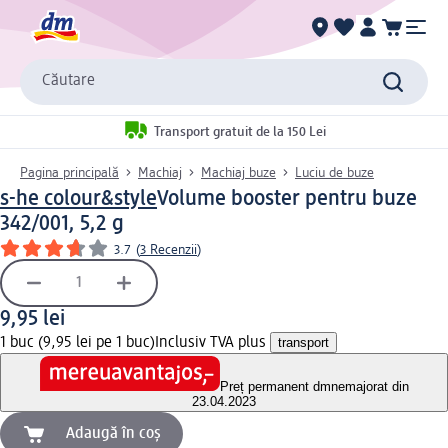
Căutare
Transport gratuit de la 150 Lei
Pagina principală
Machiaj
Machiaj buze
Luciu de buze
s-he colour&style
Volume booster pentru buze
342/001, 5,2 g
3.7
(
3 Recenzii
)
9,95 lei
1 buc (9,95 lei pe 1 buc)
Inclusiv TVA plus
transport
Preț permanent dm
nemajorat din
23.04.2023
Adaugă în coș