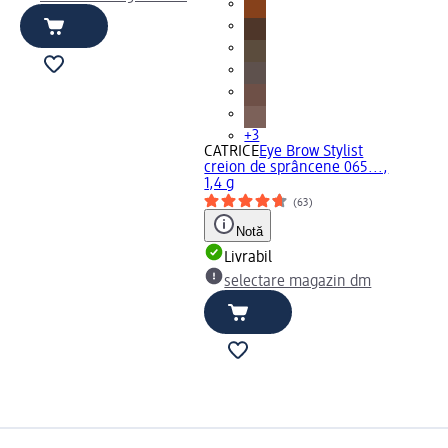
+3
CATRICE
Eye Brow Stylist
creion de sprâncene 065...,
1,4 g
(63)
Notă
Livrabil
selectare magazin dm