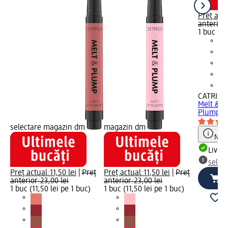
Preț actu
anterior:
1 buc (11
CATRICE
Melt & P
Plumper 
selectare magazin dm
magazin dm
Notă
Livrab
selec
Preț actual:
11,50 lei
|
Preț
Preț actual:
11,50 lei
|
Preț
anterior:
23,00 lei
anterior:
23,00 lei
1 buc (11,50 lei pe 1 buc)
1 buc (11,50 lei pe 1 buc)