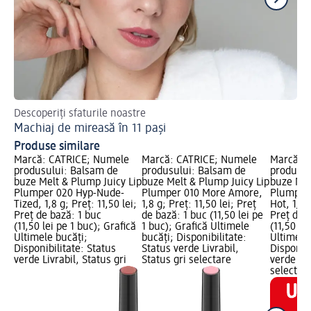
Descoperiți sfaturile noastre
Ha
Machiaj de mireasă în 11 pași
Ma
Produse similare
Marcă: CATRICE; Numele
Marcă: CATRICE; Numele
Marcă: 
produsului: Balsam de
produsului: Balsam de
produsul
buze Melt & Plump Juicy Lip
buze Melt & Plump Juicy Lip
buze Mel
Plumper 020 Hyp-Nude-
Plumper 010 More Amore,
Plumper 0
Tized, 1,8 g; Preț: 11,50 lei;
1,8 g; Preț: 11,50 lei; Preț
Hot, 1,8 g
Preț de bază: 1 buc
de bază: 1 buc (11,50 lei pe
Preț de 
(11,50 lei pe 1 buc); Grafică
1 buc); Grafică Ultimele
(11,50 le
Ultimele bucăți;
bucăți; Disponibilitate:
Ultimele
Disponibilitate: Status
Status verde Livrabil,
Disponibi
verde Livrabil, Status gri
Status gri selectare
verde Liv
selectar