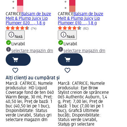
CATRICE
Balsam de buze
CATRICE
Balsam de buze
Melt & Plump Juicy Lip
Melt & Plump Juicy Lip
Plumper 020..., 1,8 g
Plumper 010..., 1,8 g
(74)
(82)
Notă
Notă
Livrabil
Livrabil
selectare magazin dm
selectare magazin dm
Alți clienți au cumpărat și
Marcă: CATRICE; Numele
Marcă: CATRICE; Numele
produsului: HD Liquid
produsului: Eye Brow
Coverage fond de ten 040
Stylist creion de sprâncene
Warm Beige, 30 ml; Preț:
065 Authentic Auburn, 1,4
40,50 lei; Preț de bază: 1
g; Preț: 7,00 lei; Preț de
buc (40,50 lei pe 1 buc);
bază: 1 buc (7,00 lei pe 1
Disponibilitate: Status
buc); Grafică Ultimele
verde Livrabil, Status gri
bucăți; Disponibilitate:
selectare magazin dm
Status verde Livrabil,
Status gri selectare