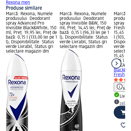
Rexona men
Produse similare
Marcă: Rexona; Numele
Marcă: Rexona; Numele
Marcă: 
produsului: Deodorant
produsului: Deodorant
produsul
spray Advanced Pro
spray Invisible B&W, 150
spray Bl
Invisible Black&White, 150
ml; Preț: 14,45 lei; Preț de
Fresh, 1
ml; Preț: 19,95 lei; Preț de
bază: 0,15 l (96,33 lei pe 1
15,45 lei
bază: 0,15 l (133,00 lei pe 1
l); Disponibilitate: Status
l (103,00 
l); Disponibilitate: Status
verde Livrabil, Status gri
Disponibi
verde Livrabil, Status gri
selectare magazin dm
verde Liv
selectare magazin dm
selectar
15,45 lei
0,15 l (10
NIVEA M
Black&Wh
Fresh, 1
Notă
Livrab
selec