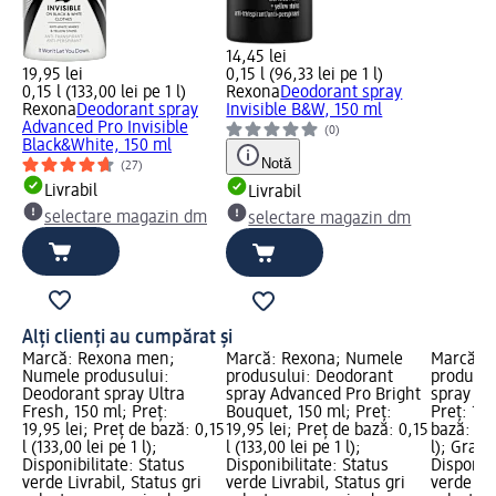
14,45 lei
19,95 lei
0,15 l (96,33 lei pe 1 l)
0,15 l (133,00 lei pe 1 l)
Rexona
Deodorant spray
Rexona
Deodorant spray
Invisible B&W, 150 ml
Advanced Pro Invisible
(0)
Black&White, 150 ml
Notă
(27)
Livrabil
Livrabil
selectare magazin dm
selectare magazin dm
Alți clienți au cumpărat și
Marcă: Rexona men;
Marcă: Rexona; Numele
Marcă: 
Numele produsului:
produsului: Deodorant
produsul
Deodorant spray Ultra
spray Advanced Pro Bright
spray Fr
Fresh, 150 ml; Preț:
Bouquet, 150 ml; Preț:
Preț: 19,
19,95 lei; Preț de bază: 0,15
19,95 lei; Preț de bază: 0,15
bază: 0,1
l (133,00 lei pe 1 l);
l (133,00 lei pe 1 l);
l); Grafi
Disponibilitate: Status
Disponibilitate: Status
Disponibi
verde Livrabil, Status gri
verde Livrabil, Status gri
verde Liv