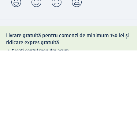
Livrare gratuită pentru comenzi de minimum 150 lei și
ridicare expres gratuită
Creați contul meu dm acum
Ajutor
Avantaje și Servicii
Relații clienți
Livrare și transport
Returnare și schimb
Compania dm
Compania
Responsabilitate
Carieră
Presă
Structura corporativă
Universul produselor dm