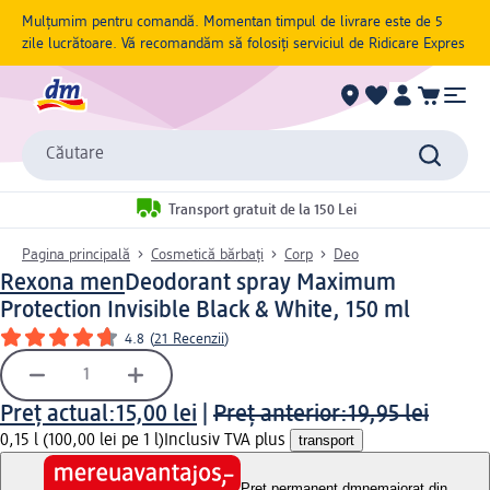
Mulțumim pentru comandă. Momentan timpul de livrare este de 5
zile lucrătoare. Vă recomandăm să folosiți serviciul de Ridicare Expres
Căutare
Transport gratuit de la 150 Lei
Pagina principală
Cosmetică bărbați
Corp
Deo
Rexona men
Deodorant spray Maximum
Protection Invisible Black & White, 150 ml
4.8
(
21 Recenzii
)
Preț actual:
15,00 lei
|
Preț anterior:
19,95 lei
0,15 l (100,00 lei pe 1 l)
Inclusiv TVA plus
transport
Preț permanent dm
nemajorat din