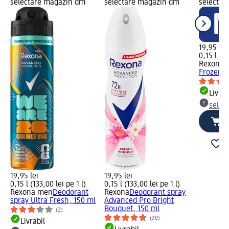
selectare magazin dm
selectare magazin dm
selectar
19,95 lei
0,15 l (13
Rexona
D
Frozen A
Livrab
selec
19,95 lei
19,95 lei
0,15 l (133,00 lei pe 1 l)
0,15 l (133,00 lei pe 1 l)
Rexona men
Deodorant
Rexona
Deodorant spray
spray Ultra Fresh, 150 ml
Advanced Pro Bright
Bouquet, 150 ml
(2)
(30)
Livrabil