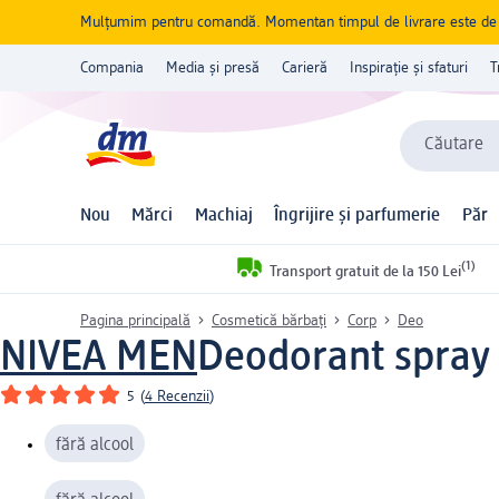
Mulțumim pentru comandă. Momentan timpul de livrare este de 5 
Compania
Media și presă
Carieră
Inspirație și sfaturi
T
Căutare
Nou
Mărci
Machiaj
Îngrijire și parfumerie
Păr
(1)
Transport gratuit de la 150 Lei
Pagina principală
Cosmetică bărbați
Corp
Deo
NIVEA MEN
Deodorant spray 
5
(
4 Recenzii
)
fără alcool