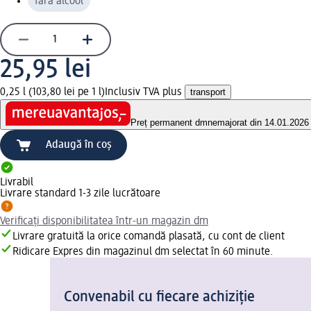
fără alcool
25,95 lei
0,25 l (103,80 lei pe 1 l)
Inclusiv TVA plus
transport
Preț permanent dm
nemajorat din 14.01.2026
Adaugă în coș
Livrabil
Livrare standard 1-3 zile lucrătoare
Verificați disponibilitatea într-un magazin dm
Livrare gratuită la orice comandă plasată, cu cont de client
Ridicare Expres din magazinul dm selectat în 60 minute.
Convenabil cu fiecare achiziție