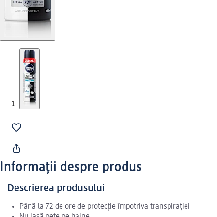
Informații despre produs
Descrierea produsului
Până la 72 de ore de protecție împotriva transpirației
Nu lasă pete pe haine