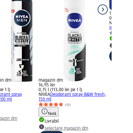
13,95 lei
0,1 l (139,50 
NIVEA MEN
Invisible, 1
Livrabil
selectar
zin dm
magazin dm
16,95 lei
pe 1 l)
0,15 l (113,00 lei pe 1 l)
orant spray
NIVEA
Deodorant spray B&W fresh,
200 ml
150 ml
(15)
Notă
gazin dm
Livrabil
selectare magazin dm