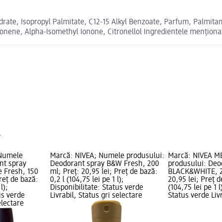
ate, Isopropyl Palmitate, C12-15 Alkyl Benzoate, Parfum, Palmita
onene, Alpha-Isomethyl Ionone, Citronellol Ingredientele menționat
N
 Numele
Marcă: NIVEA; Numele produsului:
Marcă: NIVEA M
nt spray
Deodorant spray B&W Fresh, 200
produsului: Deo
e Fresh, 150
ml; Preț: 20,95 lei; Preț de bază:
BLACK&WHITE, 2
Preț de bază:
0,2 l (104,75 lei pe 1 l);
20,95 lei; Preț d
l);
Disponibilitate: Status verde
(104,75 lei pe 1 l
us verde
Livrabil, Status gri selectare
Status verde Livr
electare