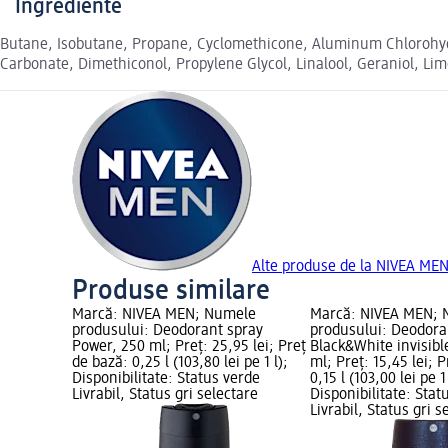
Ingrediente
Butane, Isobutane, Propane, Cyclomethicone, Aluminum Chlorohydr
Carbonate, Dimethiconol, Propylene Glycol, Linalool, Geraniol, Lim
Alte produse de la NIVEA ME
Produse similare
Marcă: NIVEA MEN; Numele
Marcă: NIVEA MEN;
produsului: Deodorant spray
produsului: Deodora
Power, 250 ml; Preț: 25,95 lei; Preț
Black&White invisibl
de bază: 0,25 l (103,80 lei pe 1 l);
ml; Preț: 15,45 lei; 
Disponibilitate: Status verde
0,15 l (103,00 lei pe 1 
Livrabil, Status gri selectare
Disponibilitate: Stat
Livrabil, Status gri s