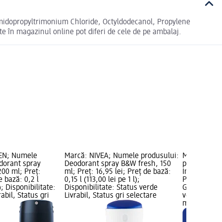
midopropyltrimonium Chloride, Octyldodecanol, Propylene
e în magazinul online pot diferi de cele de pe ambalaj.
EN; Numele
Marcă: NIVEA; Numele produsului:
Marcă: NIV
dorant spray
Deodorant spray B&W fresh, 150
produsului
00 ml; Preț:
ml; Preț: 16,95 lei; Preț de bază:
Invisible, 10
e bază: 0,2 l
0,15 l (113,00 lei pe 1 l);
Preț de bază:
); Disponibilitate:
Disponibilitate: Status verde
Grafică NOU;
abil, Status gri
Livrabil, Status gri selectare
verde Livrab
magazin d