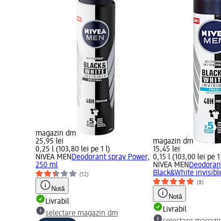
magazin dm
25,95 lei
magazin dm
0,25 l (103,80 lei pe 1 l)
15,45 lei
NIVEA MEN
Deodorant spray Power,
0,15 l (103,00 lei pe 1 
250 ml
NIVEA MEN
Deodoran
Black&White invisibl
(12)
(8)
Notă
Notă
Livrabil
Livrabil
selectare magazin dm