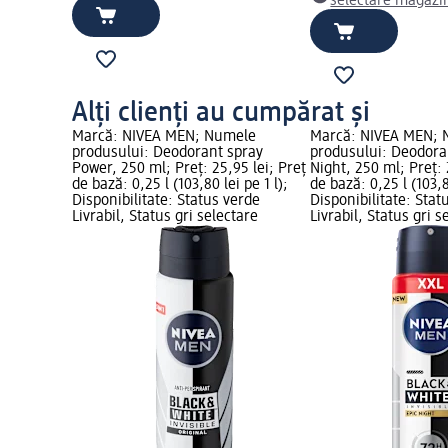
selectare magazi
Alți clienți au cumpărat și
Marcă: NIVEA MEN; Numele
Marcă: NIVEA MEN;
produsului: Deodorant spray
produsului: Deodora
Power, 250 ml; Preț: 25,95 lei; Preț
Night, 250 ml; Preț: 
de bază: 0,25 l (103,80 lei pe 1 l);
de bază: 0,25 l (103,8
Disponibilitate: Status verde
Disponibilitate: Stat
Livrabil, Status gri selectare
Livrabil, Status gri s