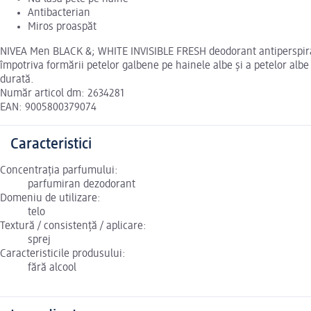
Antibacterian
Miros proaspăt
NIVEA Men BLACK &; WHITE INVISIBLE FRESH deodorant antiperspirant
împotriva formării petelor galbene pe hainele albe și a petelor alb
durată.
Număr articol dm: 2634281
EAN: 9005800379074
Caracteristici
Concentrația parfumului:
parfumiran dezodorant
Domeniu de utilizare:
telo
Textură / consistență / aplicare:
sprej
Caracteristicile produsului:
fără alcool