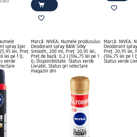
n dm
 Numele
Marcă: NIVEA; Numele produsului:
Marcă: NIVEA; N
nt spray Epic
Deodorant spray B&W Silky
Deodorant spray
25,95 lei; Preț
Smooth, 200 ml; Preț: 20,95 lei;
Preț: 20,95 lei; 
0 lei pe 1 l);
Preț de bază: 0,2 l (104,75 lei pe 1
(104,75 lei pe 1 l
us verde
l); Disponibilitate: Status verde
Status verde Livr
electare
Livrabil, Status gri selectare
magazin dm