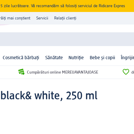
zile lucrătoare. Vă recomandăm să folosiți serviciul de Ridicare Expres
răiți mai conștient
Servicii
Relații clienți
Cosmetică bărbați
Sănătate
Nutriție
Bebe și copii
Îngrij
Cumpărături online MEREUAVANTAJOASE
d
black& white, 250 ml