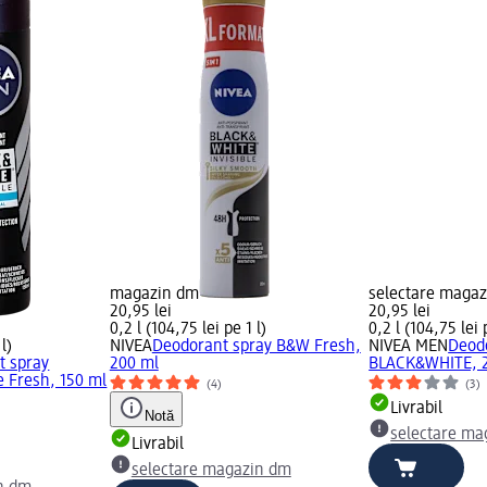
magazin dm
selectare maga
20,95 lei
20,95 lei
0,2 l (104,75 lei pe 1 l)
0,2 l (104,75 lei 
l)
NIVEA
Deodorant spray B&W Fresh,
NIVEA MEN
Deod
t spray
200 ml
BLACK&WHITE, 
e Fresh, 150 ml
(4)
(3)
Livrabil
Notă
selectare ma
Livrabil
selectare magazin dm