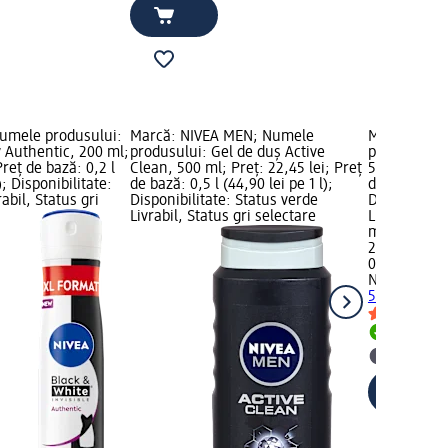
umele produsului:
Marcă: NIVEA MEN; Numele
Marcă: NIV
 Authentic, 200 ml;
produsului: Gel de duș Active
produsului:
Preț de bază: 0,2 l
Clean, 500 ml; Preț: 22,45 lei; Preț
500 Milimetr
); Disponibilitate:
de bază: 0,5 l (44,90 lei pe 1 l);
de bază: 0,5 
abil, Status gri
Disponibilitate: Status verde
Disponibilit
Livrabil, Status gri selectare
Livrabil, St
magazin d
22,45 lei
0,5 l (44,90 
NIVEA MEN
G
500 Milimet
Livrabil
selectar