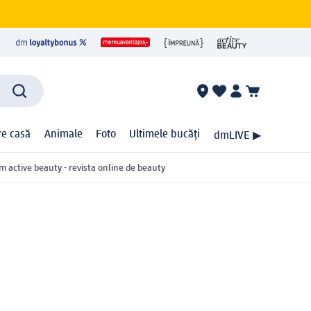
ire casă
Animale
Foto
Ultimele bucăți
dmLIVE ▶
m active beauty - revista online de beauty