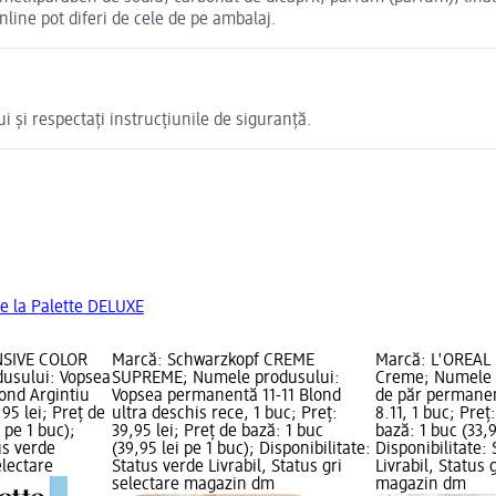
nline pot diferi de cele de pe ambalaj.
ui și respectați instrucțiunile de siguranță.
e la Palette DELUXE
NSIVE COLOR
Marcă: Schwarzkopf CREME
Marcă: L'ORÉAL
usului: Vopsea
SUPREME; Numele produsului:
Creme; Numele 
ond Argintiu
Vopsea permanentă 11-11 Blond
de păr permane
,95 lei; Preț de
ultra deschis rece, 1 buc; Preț:
8.11, 1 buc; Preț
 pe 1 buc);
39,95 lei; Preț de bază: 1 buc
bază: 1 buc (33,9
us verde
(39,95 lei pe 1 buc); Disponibilitate:
Disponibilitate:
electare
Status verde Livrabil, Status gri
Livrabil, Status 
selectare magazin dm
magazin dm