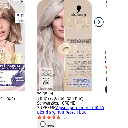
33,95 lei
1 buc (33,95
+18
L'ORÉAL PA
Creme
Vops
cu amoniac 
Livrabil
selectar
39,95 lei
pe 1 buc)
1 buc (39,95 lei pe 1 buc)
Schwarzkopf CREME
SUPREME
Vopsea permanentă 10-55
Blond argintiu rece, 1 buc
(72)
Notă