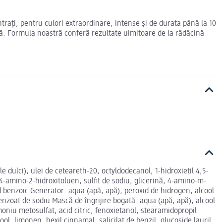
rați, pentru culori extraordinare, intense și de durata până la 10
ală. Formula noastră conferă rezultate uimitoare de la rădăcină
 dulci), ulei de ceteareth-20, octyldodecanol, 1-hidroxietil 4,5-
 4-amino-2-hidroxitoluen, sulfit de sodiu, glicerină, 4-amino-m-
cid benzoic Generator: aqua (apă, apă), peroxid de hidrogen, alcool
 benzoat de sodiu Mască de îngrijire bogată: aqua (apă, apă), alcool
lmoniu metosulfat, acid citric, fenoxietanol, stearamidopropil
l, limonen, hexil cinnamal, salicilat de benzil, glucoside lauril,