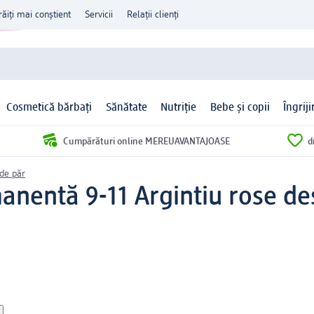
răiți mai conștient
Servicii
Relații clienți
Cosmetică bărbați
Sănătate
Nutriție
Bebe și copii
Îngrij
Cumpărături online MEREUAVANTAJOASE
d
de păr
nentă 9-11 Argintiu rose des