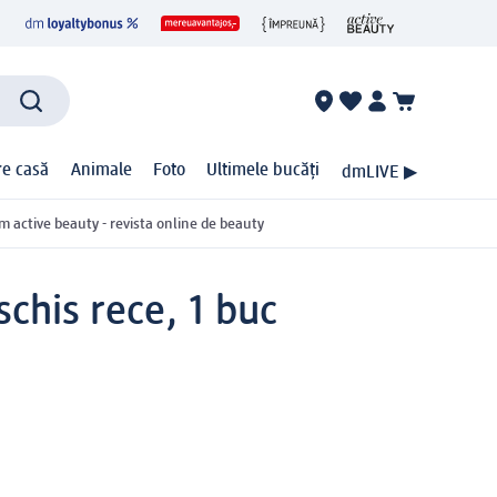
ire casă
Animale
Foto
Ultimele bucăți
dmLIVE ▶
m active beauty - revista online de beauty
chis rece, 1 buc