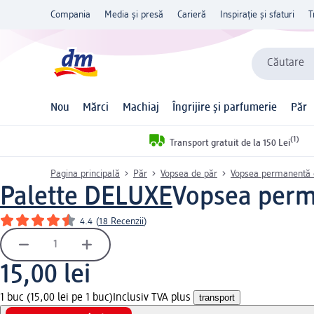
Compania
Media și presă
Carieră
Inspirație și sfaturi
T
Căutare
Nou
Mărci
Machiaj
Îngrijire și parfumerie
Păr
(1)
Transport gratuit de la 150 Lei
Pagina principală
Păr
Vopsea de păr
Vopsea permanentă 
Palette DELUXE
Vopsea perma
4.4
(
18 Recenzii
)
15,00 lei
1 buc (15,00 lei pe 1 buc)
Inclusiv TVA plus
transport