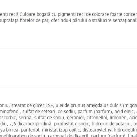
ți reci! Culoare bogată cu pigmenți reci de colorare foarte concent
uprafața fibrelor de păr, oferindu-i părului o strălucire senzațion
niu, stearat de gliceril SE, ulei de prunus amygdalus dulcis (migdale
minofenol, sulfat de cetearil de sodiu, parfum (parfum), acid oleic,
 ascorbic, serină, sulfat de sodiu, geraniol, citronellol, limonen, a
sodiu, 2,6-dicarboxipiridină, pirofosfat disodic, hidroxid de potasiu,
rya birrea, pantenol, miristat izopropilic, distearoylethyl hidroxieti
metilparaben de sodiu, carbonat de dicapril, parfum (parfum), linaloo