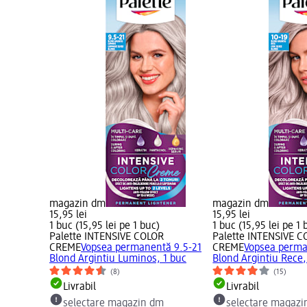
magazin dm
magazin dm
15,95 lei
15,95 lei
1 buc (15,95 lei pe 1 buc)
1 buc (15,95 lei pe 1 
Palette INTENSIVE COLOR
Palette INTENSIVE 
CREME
Vopsea permanentă 9.5-21
CREME
Vopsea perma
Blond Argintiu Luminos, 1 buc
Blond Argintiu Rece,
(8)
(15)
Livrabil
Livrabil
selectare magazin dm
selectare magazi