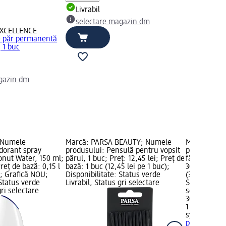
Livrabil
selectare magazin dm
EXCELLENCE
e păr permanentă
 1 buc
gazin dm
 Numele
Marcă: PARSA BEAUTY; Numele
Marcă: syos
dorant spray
produsului: Pensulă pentru vopsit
produsului
nut Water, 150 ml;
părul, 1 buc; Preț: 12,45 lei; Preț de
fără amoniac
Preț de bază: 0,15 l
bază: 1 buc (12,45 lei pe 1 buc);
30,95 lei; P
l); Grafică NOU;
Disponibilitate: Status verde
(30,95 lei p
 Status verde
Livrabil, Status gri selectare
Status verde
gri selectare
selectare 
30,95 lei
1 buc (30,95
syoss Oleo 
permanentă 