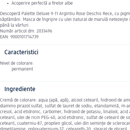
Acoperire perfectă a firelor albe
Descoperă Palette Deluxe 9-11 Argintiu Rose Deschis Rece, cu pigmen
săptămâni. Masca de îngrijire cu ulei natural de marulă netezește s
până la vârfuri.
Număr articol dm: 2033496
EAN: 9000101714739
Caracteristici
Nivel de colorare:
permanent
Ingrediente
Cremă de colorare: aqua (apă, apă), alcool cetearil, hidroxid de amo
diamino pirazol sulfat, sulfat de lauret de sodiu, etanolamină, m-a
cresol, acid etidronic, carbomer, hidroxid de potasiu, linalool, acid
cetearil, ulei de ricin PEG-40, acid etidronic, sulfat de cetearil de 
cetearil, cuaterniu-87, propilen glicol, ulei din semințe de scleroca
dimetilamine, poliquaternium-37, ceteareth-20, stearat de gliceril, 