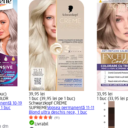
buc)
39,95 lei
33,95 lei
COLOR
1 buc (39,95 lei pe 1 buc)
1 buc (33,95 lei 
nentă 10-19
Schwarzkopf CREME
 1 buc
SUPREME
Vopsea permanentă 11-11
Blond ultra deschis rece, 1 buc
(91)
Livrabil
n dm