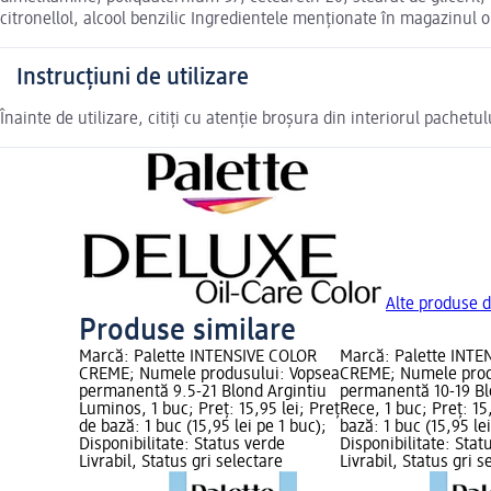
citronellol, alcool benzilic Ingredientele menționate în magazinul o
Instrucțiuni de utilizare
Înainte de utilizare, citiți cu atenție broșura din interiorul pachetul
Alte produse d
Produse similare
Marcă: Palette INTENSIVE COLOR
Marcă: Palette INTE
CREME; Numele produsului: Vopsea
CREME; Numele prod
permanentă 9.5-21 Blond Argintiu
permanentă 10-19 Bl
Luminos, 1 buc; Preț: 15,95 lei; Preț
Rece, 1 buc; Preț: 15
de bază: 1 buc (15,95 lei pe 1 buc);
bază: 1 buc (15,95 lei
Disponibilitate: Status verde
Disponibilitate: Stat
Livrabil, Status gri selectare
Livrabil, Status gri s