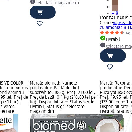
selectare magazin dm
+18
L'ORÉAL PARiS 
Creme
Vopsea d
cu amoniac 8.11,
(4)
Livrabil
selectare ma
NSIVE COLOR
Marcă: biomed; Numele
Marcă: Rexona;
usului: Vopsea
produsului: Pastă de dinți
produsului: Deo
ond Argintiu
superwhite, 100 g; Preț: 21,00 lei;
Eucalyptus&Coco
,95 lei; Preț de
Preț de bază: 0,1 Kg (210,00 lei pe 1
Preț: 19,95 lei; 
 pe 1 buc);
Kg); Disponibilitate: Status verde
(133,00 lei pe 1 
us verde
Livrabil, Status gri selectare
Disponibilitate:
electare
magazin dm
Livrabil, Status 