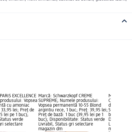
 PARiS EXCELLENCE
Marcă: Schwarzkopf CREME
Marcă: L'O
produsului: Vopsea
SUPREME; Numele produsului:
Creme; Num
ntă cu amoniac
Vopsea permanentă 10-55 Blond
de păr per
: 33,95 lei; Preț de
argintiu rece, 1 buc; Preț: 39,95 lei;
5.11, 1 buc; 
5 lei pe 1 buc);
Preț de bază: 1 buc (39,95 lei pe 1
bază: 1 buc 
 Status verde
buc); Disponibilitate: Status verde
Disponibilit
gri selectare
Livrabil, Status gri selectare
Livrabil, St
magazin dm
magazin d