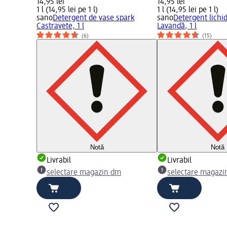
14,95 lei
14,95 lei
1 l (14,95 lei pe 1 l)
1 l (14,95 lei pe 1 l)
sano
Detergent de vase spark
sano
Detergent lichi
Castravete, 1 l
Lavandă, 1 l
(6)
(15)
Notă
Notă
Livrabil
Livrabil
selectare magazin dm
selectare magazi