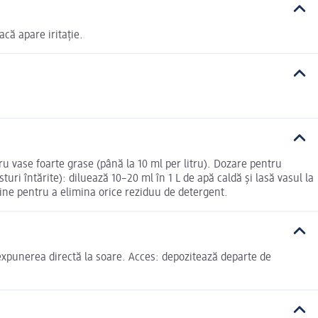
acă apare iritație.
ru vase foarte grase (până la 10 ml per litru). Dozare pentru
uri întărite): diluează 10–20 ml în 1 L de apă caldă și lasă vasul la
ine pentru a elimina orice reziduu de detergent.
e expunerea directă la soare. Acces: depozitează departe de