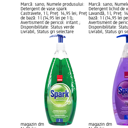
Marcă: sano; Numele produsului:
Marcă: sano; Numele
Detergent de vase spark
Detergent lichid de 
Castravete, 1 l; Preț: 14,95 lei; Preț
Lavandă, 1 l; Preț: 14
de bază: 1 l (14,95 lei pe 1 l);
bază: 1 l (14,95 lei pe 
Avertisment de pericol: iritant.;
Avertisment de perico
Disponibilitate: Status verde
Disponibilitate: Stat
Livrabil, Status gri selectare
Livrabil, Status gri s
magazin dm
magazin dm