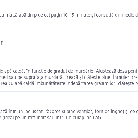
at cu multă apă timp de cel puțin 10–15 minute și consultă un medic d
MP
 de apă caldă, în funcție de gradul de murdărie. Ajustează doza pent
med sau pe suprafața murdară, freacă și clătește bine. Înmuieri (rest
area cu apă caldă îmbunătățește îndepărtarea grăsimilor; clătește b
ază într-un loc uscat, răcoros și bine ventilat, ferit de îngheț și d
(ideal pe un raft înalt sau într- un dulap încuiat).