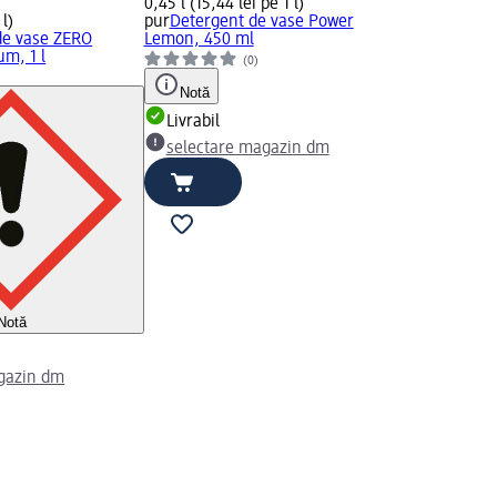
0,45 l (15,44 lei pe 1 l)
 l)
pur
Detergent de vase Power
de vase ZERO
Lemon, 450 ml
um, 1 l
(0)
)
Notă
Livrabil
selectare magazin dm
Notă
gazin dm