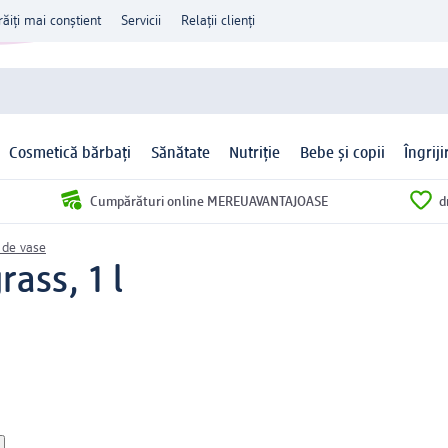
răiți mai conștient
Servicii
Relații clienți
Cosmetică bărbați
Sănătate
Nutriție
Bebe și copii
Îngrij
Cumpărături online MEREUAVANTAJOASE
d
 de vase
ass, 1 l