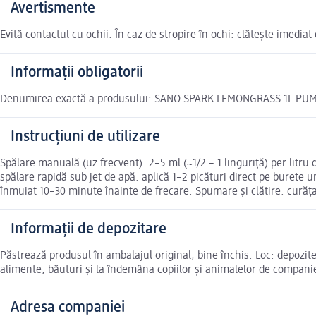
Avertismente
Evită contactul cu ochii. În caz de stropire în ochi: clătește imedi
Informații obligatorii
Denumirea exactă a produsului: SANO SPARK LEMONGRASS 1L PU
Instrucțiuni de utilizare
Spălare manuală (uz frecvent): 2–5 ml (≈1/2 – 1 linguriță) per litru
spălare rapidă sub jet de apă: aplică 1–2 picături direct pe burete u
înmuiat 10–30 minute înainte de frecare. Spumare și clătire: curăț
Informații de depozitare
Păstrează produsul în ambalajul original, bine închis. Loc: depozite
alimente, băuturi și la îndemâna copiilor și animalelor de companie 
Adresa companiei