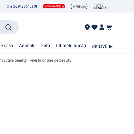
ire casă
Animale
Foto
Ultimele bucăți
dmLIVE ▶
m active beauty - revista online de beauty