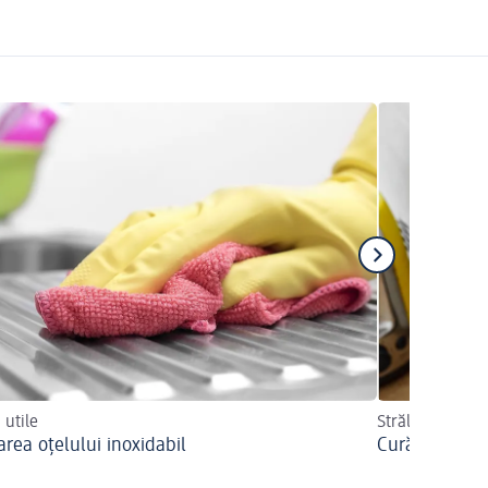
 utile
Strălucitor în
area oțelului inoxidabil
Curățarea cu