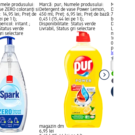
mele produsului:
Marcă: pur; Numele produsului:
Marcă: pur;
e ZERO coloranți si
Detergent de vase Power Lemon,
Detergent d
: 14,95 lei; Preț de
450 ml; Preț: 6,95 lei; Preț de bază:
750 ml; Preț
i pe 1 l);
0,45 l (15,44 lei pe 1 l);
bază: 0,75 l 
ricol: iritant.;
Disponibilitate: Status verde
Disponibilit
 Status verde
Livrabil, Status gri selectare
Livrabil, St
gri selectare
magazin d
10,95 lei
0,75 l (14,60
pur
Deterge
lemon, 750
Notă
Livrabil
selectar
magazin dm
6,95 lei