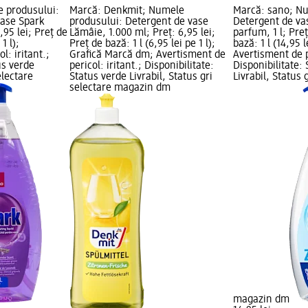
 produsului:
Marcă: Denkmit; Numele
Marcă: sano; Nu
vase Spark
produsului: Detergent de vase
Detergent de vas
,95 lei; Preț de
Lămâie, 1.000 ml; Preț: 6,95 lei;
parfum, 1 l; Preț
1 l);
Preț de bază: 1 l (6,95 lei pe 1 l);
bază: 1 l (14,95 le
l: iritant.;
Grafică Marcă dm; Avertisment de
Avertisment de pe
us verde
pericol: iritant.; Disponibilitate:
Disponibilitate:
electare
Status verde Livrabil, Status gri
Livrabil, Status 
selectare magazin dm
magazin dm