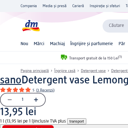
Compania
Media și presă
Carieră
Inspirație și sfaturi
T
Căutare
Nou
Mărci
Machiaj
Îngrijire și parfumerie
Păr
(1)
Transport gratuit de la 150 Lei
Pagina principală
Îngrijire casă
Detergent vase
Detergent
sano
Detergent vase Lemongr
5
(
3 Recenzii
)
13,95 lei
1 l (13,95 lei pe 1 l)
Inclusiv TVA plus
transport