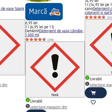
14,95 lei
1 l (14,95 lei pe 1
d de vase Spark
sano
Detergent 
coloranți si parf
(32
6,95 lei
1 l (6,95 lei pe 1 l)
Denkmit
Detergent de vase Lămâie,
1.000 ml
(218)
Livrabil
n dm
selectare ma
Notă
Livrabil
selectare magazin dm