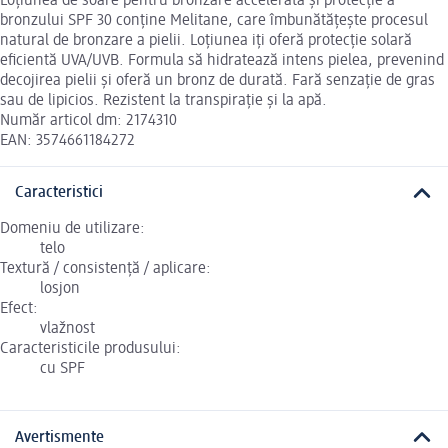
Loțiunea de soare pentru bronzare accelerată și protecție a
bronzului SPF 30 conține Melitane, care îmbunătățește procesul
natural de bronzare a pielii. Loțiunea iți oferă protecție solară
eficientă UVA/UVB. Formula să hidratează intens pielea, prevenind
decojirea pielii și oferă un bronz de durată. Fară senzație de gras
sau de lipicios. Rezistent la transpirație și la apă.
Număr articol dm: 2174310
EAN: 3574661184272
Caracteristici
Domeniu de utilizare:
telo
Textură / consistență / aplicare:
losjon
Efect:
vlažnost
Caracteristicile produsului:
cu SPF
Avertismente