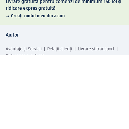
Livrare gratuită pentru comenzi de minimum 150 lei și
ridicare expres gratuită
Creați contul meu dm acum
Ajutor
Avantaje și Servicii
Relații clienți
Livrare și transport
Returnare și schimb
Compania dm
Compania
Responsabilitate
Carieră
Presă
Structura corporativă
Universul produselor dm
Lumea dm