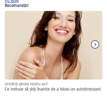
PIZ BUIN
Recomandări
Urmăriți ghidul nostru aici!
Cr
Ce trebuie să știți înainte de a folosi un autobronzant
Ce