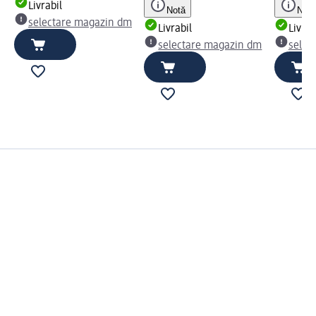
Livrabil
Notă
Notă
selectare magazin dm
Livrabil
Livrab
selectare magazin dm
selec