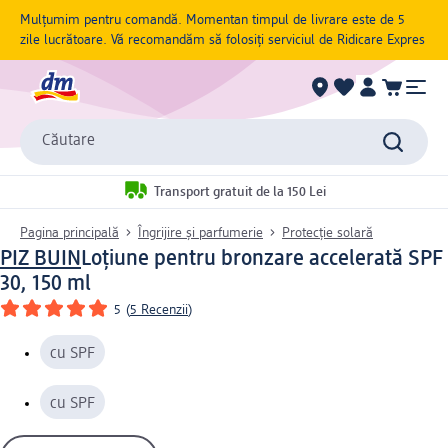
Mulțumim pentru comandă. Momentan timpul de livrare este de 5
zile lucrătoare. Vă recomandăm să folosiți serviciul de Ridicare Expres
Căutare
Transport gratuit de la 150 Lei
Pagina principală
Îngrijire și parfumerie
Protecție solară
PIZ BUIN
Loțiune pentru bronzare accelerată SPF
30, 150 ml
5
(
5 Recenzii
)
cu SPF
cu SPF