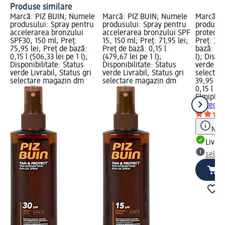
Produse similare
Marcă: PIZ BUIN; Numele
Marcă: PIZ BUIN; Numele
Marcă: E
produsului: Spray pentru
produsului: Spray pentru
produsul
accelerarea bronzului
accelerarea bronzului SPF
protecto
SPF30, 150 ml; Preț:
15, 150 ml; Preț: 71,95 lei;
Preț: 39,
75,95 lei; Preț de bază:
Preț de bază: 0,15 l
bază: 0,1
0,15 l (506,33 lei pe 1 l);
(479,67 lei pe 1 l);
l); Dispo
Disponibilitate: Status
Disponibilitate: Status
verde Liv
verde Livrabil, Status gri
verde Livrabil, Status gri
selectar
selectare magazin dm
selectare magazin dm
39,95 lei
0,15 l (26
Elmiplan
protecto
Notă
Livrab
selec