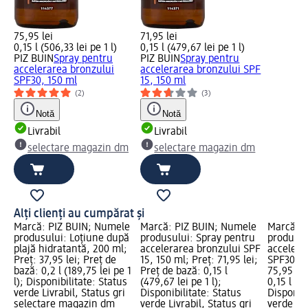
75,95 lei
71,95 lei
0,15 l (506,33 lei pe 1 l)
0,15 l (479,67 lei pe 1 l)
PIZ BUIN
Spray pentru
PIZ BUIN
Spray pentru
accelerarea bronzului
accelerarea bronzului SPF
SPF30, 150 ml
15, 150 ml
(2)
(3)
Notă
Notă
Livrabil
Livrabil
selectare magazin dm
selectare magazin dm
Alți clienți au cumpărat și
Marcă: PIZ BUIN; Numele
Marcă: PIZ BUIN; Numele
Marcă: P
produsului: Loțiune după
produsului: Spray pentru
produsul
plajă hidratantă, 200 ml;
accelerarea bronzului SPF
accelera
Preț: 37,95 lei; Preț de
15, 150 ml; Preț: 71,95 lei;
SPF30, 1
bază: 0,2 l (189,75 lei pe 1
Preț de bază: 0,15 l
75,95 lei
l); Disponibilitate: Status
(479,67 lei pe 1 l);
0,15 l (50
verde Livrabil, Status gri
Disponibilitate: Status
Disponibi
selectare magazin dm
verde Livrabil, Status gri
verde Liv