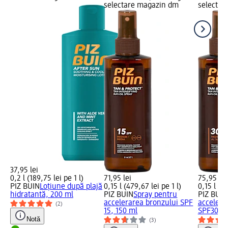
selectare magazin dm
selectar
37,95 lei
0,2 l (189,75 lei pe 1 l)
71,95 lei
75,95 lei
PIZ BUIN
Loțiune după plajă
0,15 l (479,67 lei pe 1 l)
0,15 l (50
hidratantă, 200 ml
PIZ BUIN
Spray pentru
PIZ BUIN
accelerarea bronzului SPF
accelera
(2)
15, 150 ml
SPF30, 1
Notă
(3)