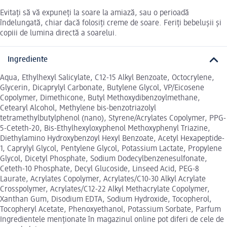
Evitați să vă expuneți la soare la amiază, sau o perioadă
îndelungată, chiar dacă folosiți creme de soare. Feriți bebelușii și
copiii de lumina directă a soarelui.
Ingrediente
Aqua, Ethylhexyl Salicylate, C12-15 Alkyl Benzoate, Octocrylene,
Glycerin, Dicaprylyl Carbonate, Butylene Glycol, VP/Eicosene
Copolymer, Dimethicone, Butyl Methoxydibenzoylmethane,
Cetearyl Alcohol, Methylene bis-benzotriazolyl
tetramethylbutylphenol (nano), Styrene/Acrylates Copolymer, PPG-
5-Ceteth-20, Bis-Ethylhexyloxyphenol Methoxyphenyl Triazine,
Diethylamino Hydroxybenzoyl Hexyl Benzoate, Acetyl Hexapeptide-
1, Caprylyl Glycol, Pentylene Glycol, Potassium Lactate, Propylene
Glycol, Dicetyl Phosphate, Sodium Dodecylbenzenesulfonate,
Ceteth-10 Phosphate, Decyl Glucoside, Linseed Acid, PEG-8
Laurate, Acrylates Copolymer, Acrylates/C10-30 Alkyl Acrylate
Crosspolymer, Acrylates/C12-22 Alkyl Methacrylate Copolymer,
Xanthan Gum, Disodium EDTA, Sodium Hydroxide, Tocopherol,
Tocopheryl Acetate, Phenoxyethanol, Potassium Sorbate, Parfum
Ingredientele menționate în magazinul online pot diferi de cele de