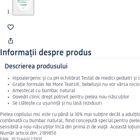
Informații despre produs
Descrierea produsului
Hipoalergenic și cu pH echilibrat Testat de medici pediatri și
Grație formulei No More Tears®, bebelușii nu vor vărsa nicio 
Amestecat cu bumbac natural
Dovedit clinic drept potrivit pentru pielea nou-născuților
Se clătește cu ușurință și nu lasă reziduuri
Pielea copilului mic este cu până la 30% mai subțire decât a adulțil
combinată cu bumbac natural, fiind concepută special pentru pielea
sensibilă a nou-născuților încă din prima zi de viață. Această loțiu
Număr articol dm: 2189850
EAN: 3574661427935