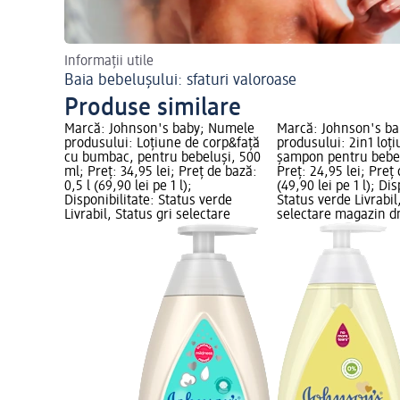
Informații utile
Baia bebelușului: sfaturi valoroase
Produse similare
Marcă: Johnson's baby; Numele
Marcă: Johnson's b
produsului: Loțiune de corp&față
produsului: 2in1 loți
cu bumbac, pentru bebeluși, 500
șampon pentru bebel
ml; Preț: 34,95 lei; Preț de bază:
Preț: 24,95 lei; Preț 
0,5 l (69,90 lei pe 1 l);
(49,90 lei pe 1 l); Dis
Disponibilitate: Status verde
Status verde Livrabil
Livrabil, Status gri selectare
selectare magazin 