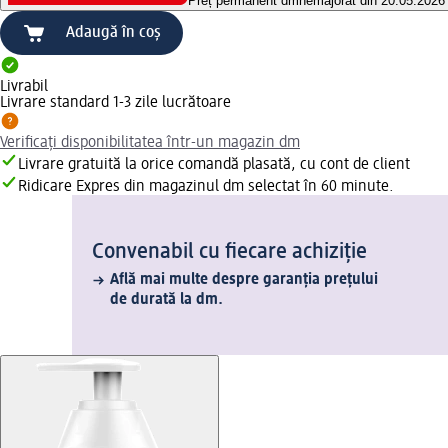
Preț permanent dm
nemajorat din 20.05.2026
Adaugă în coș
Livrabil
Livrare standard 1-3 zile lucrătoare
Verificați disponibilitatea într-un magazin dm
Livrare gratuită la orice comandă plasată, cu cont de client
Ridicare Expres din magazinul dm selectat în 60 minute.
Convenabil cu fiecare achiziție
Află mai multe despre garanția prețului
de durată la dm.