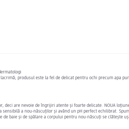
 dermatologi
lacrimă; produsul este la fel de delicat pentru ochi precum apa pur
or, deci are nevoie de îngrijiri atente și foarte delicate. NOUA loț
 sensibilă a nou-născuților și având un pH perfect echilibrat. Spum
ne de baie și de spălare a corpului pentru nou-născuți se clătește uș