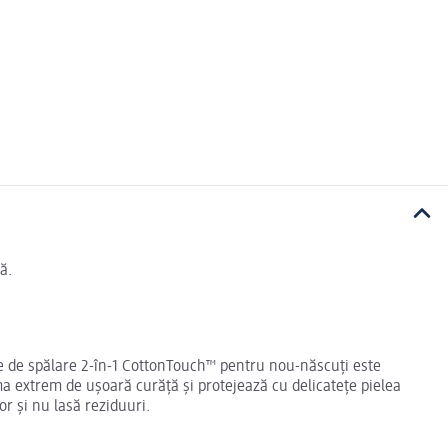
ă.
iune de spălare 2-în-1 CottonTouch™ pentru nou-născuți este
a extrem de ușoară curăță și protejează cu delicatețe pielea
or și nu lasă reziduuri.