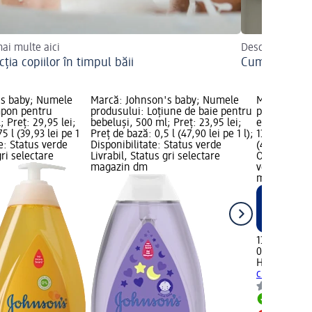
mai multe aici
Descoperiți de 
cția copiilor în timpul băii
Cum să tundeț
's baby; Numele
Marcă: Johnson's baby; Numele
Marcă: Hyg
mpon pentru
produsului: Loțiune de baie pentru
produsului:
; Preț: 29,95 lei;
bebeluși, 500 ml; Preț: 23,95 lei;
extract de 
5 l (39,93 lei pe 1
Preț de bază: 0,5 l (47,90 lei pe 1 l);
13,95 lei; Pr
te: Status verde
Disponibilitate: Status verde
(46,50 lei p
gri selectare
Livrabil, Status gri selectare
ONLINE; Disp
magazin dm
verde Livrab
magazinele
13,95 lei
0,3 l (46,50 l
Hygienium 
cu extract 
Livrabil