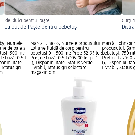
Idei dulci pentru Paște
Citiți 
Cuibul de Paște pentru bebeluși
Distra
aby; Numele
Marcă: Chicco; Numele produsului:
Marcă: Johnson
une de baie și
Loțiune fluidă de corp pentru
produsului: Șa
uși, 500 ml;
bebeluși 0+, 500 ml; Preț: 52,95 lei;
bebeluși, 750 ml
de bază: 0,5 l
Preț de bază: 0,5 l (105,90 lei pe 1
Preț de bază: 0,7
ponibilitate:
l); Disponibilitate: Status verde
l); Disponibilita
, Status gri
Livrabil, Status gri selectare
Livrabil, Status 
dm
magazin dm