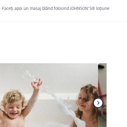
șor. Faceți apoi un masaj blând folosind JOHNSON'S® loțiune