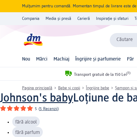
Mulțumim pentru comandă. Momentan timpul de livrare este de 5 
Compania
Media și presă
Carieră
Inspirație și sfaturi
T
Căutare
Nou
Mărci
Machiaj
Îngrijire și parfumerie
Păr
(1)
Transport gratuit de la 150 Lei
Pagina principală
Bebe și copii
Îngrijire bebe
Șampon și s
Johnson's baby
Loțiune de b
5
(
5 Recenzii
)
fără alcool
fără parfum