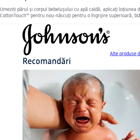
Umeziți părul și corpul bebelușului cu apă caldă, aplicați loțiunea
CottonTouch™ pentru nou-născuți pentru o îngrijire superioară, blân
Alte produse d
Recomandări