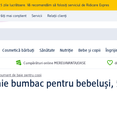
zile lucrătoare. Vă recomandăm să folosiți serviciul de Ridicare Expres
răiți mai conștient
Servicii
Relații clienți
Cosmetică bărbați
Sănătate
Nutriție
Bebe și copii
Îngrij
Cumpărături online MEREUAVANTAJOASE
d
pumant de baie pentru copii
aie bumbac pentru bebeluși,