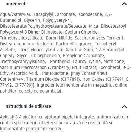
Ingrediente
Aqua/Water/Eau, Dicaprylyl Carbonate, Isododecane, 2,3-
Butanediol, Glycerin, Polyglyceryl-4 ,
Diisostearate/Polyhydroxystearate/Sebacate, Mica, Diisostearoyl
Polyglyceryl-3 Dimer Dilinoleate, Sodium Chloride, ,
Trimethylsiloxysilicate, Boron Nitride, Saccharomyces Ferment,
Disteardimonium Hectorite, Parfum/Fragrance, Tocopheryl
Acetate, , Trioctyldodecyl Citrate, Xanthan Gum, 1,2-Hexanediol,
Caprylyl Glycol, Chlorphenesin, Propylene Carbonate,
Triethoxycaprylylsilane, , Panthenol, Lauroyl Lysine, Methicone,
Vaccinium Macrocarpon (Cranberry) Fruit Extract, Tocopherol, 3-O-
Ethyl Ascorbic Acid, , Pantolactone, [May Contain/Peut
Contenir/+/-: Titanium Dioxide (CI 77891), Iron Oxides (CI 77491, CI
77492, CI 77499)]. Ingredientele menționate în magazinul online
pot diferi de cele de pe ambalaj.
Instrucțiuni de utilizare
Aplicați 3-4 picături cu ajutorul pipetei integrate, uniformizați din
centru spre exteriorul feței și bucurați-vă de rezistență și
luminozitate pentru întreaga zi.