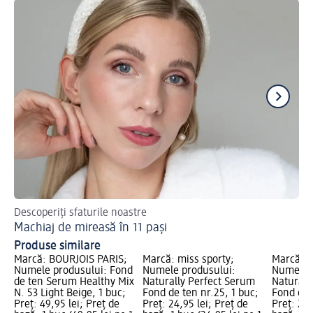
Descoperiți sfaturile noastre
Cu
Machiaj de mireasă în 11 pași
Ma
Produse similare
Marcă: BOURJOIS PARIS;
Marcă: miss sporty;
Marcă: m
Numele produsului: Fond
Numele produsului:
Numele p
de ten Serum Healthy Mix
Naturally Perfect Serum
Naturall
N. 53 Light Beige, 1 buc;
Fond de ten nr.25, 1 buc;
Fond de 
Preț: 49,95 lei; Preț de
Preț: 24,95 lei; Preț de
Preț: 24,