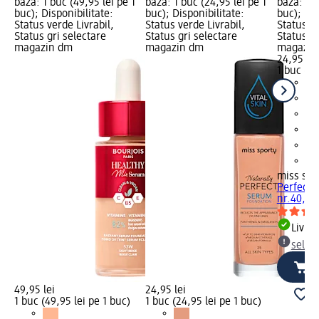
bază: 1 buc (49,95 lei pe 1
bază: 1 buc (24,95 lei pe 1
bază: 1 b
buc); Disponibilitate:
buc); Disponibilitate:
buc); Dis
Status verde Livrabil,
Status verde Livrabil,
Status ve
Status gri selectare
Status gri selectare
Status gr
magazin dm
magazin dm
magazin
24,95 lei
1 buc (24
miss spo
Perfect 
nr.40, 1 
Livrab
selec
49,95 lei
24,95 lei
1 buc (49,95 lei pe 1 buc)
1 buc (24,95 lei pe 1 buc)