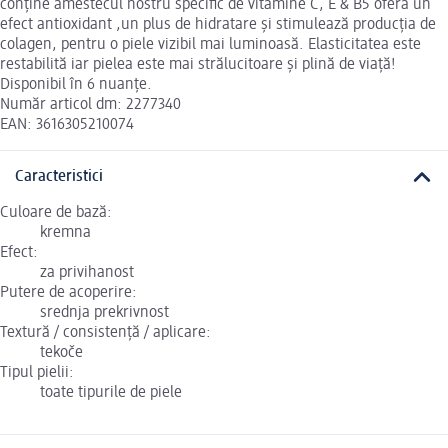
conține amestecul nostru specific de vitamine C, E & B5 oferă un
efect antioxidant ,un plus de hidratare și stimulează producția de
colagen, pentru o piele vizibil mai luminoasă. Elasticitatea este
restabilită iar pielea este mai strălucitoare și plină de viață!
Disponibil în 6 nuanțe.
Număr articol dm: 2277340
EAN: 3616305210074
Caracteristici
Culoare de bază:
kremna
Efect:
za privihanost
Putere de acoperire:
srednja prekrivnost
Textură / consistență / aplicare:
tekoče
Tipul pielii:
toate tipurile de piele