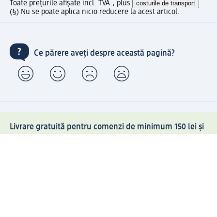
Toate prețurile afișate incl. TVA., plus
costurile de transport
(§) Nu se poate aplica nicio reducere la acest articol.
Ce părere aveți despre această pagină?
Livrare gratuită pentru comenzi de minimum 150 lei și
ridicare expres gratuită
Creați contul meu dm acum
Ajutor
Avantaje și Servicii
Relații clienți
Livrare și transport