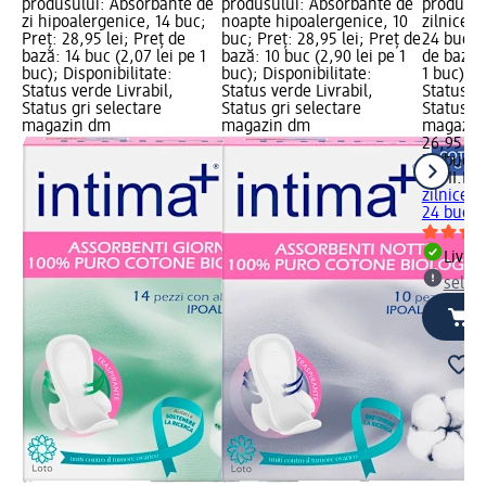
produsului: Absorbante de
produsului: Absorbante de
produsul
zi hipoalergenice, 14 buc;
noapte hipoalergenice, 10
zilnice 
Preț: 28,95 lei; Preț de
buc; Preț: 28,95 lei; Preț de
24 buc; P
bază: 14 buc (2,07 lei pe 1
bază: 10 buc (2,90 lei pe 1
de bază: 
buc); Disponibilitate:
buc); Disponibilitate:
1 buc); D
Status verde Livrabil,
Status verde Livrabil,
Status ve
Status gri selectare
Status gri selectare
Status gr
magazin dm
magazin dm
magazin
26,95 lei
24 buc (1
FEMI.EK
zilnice 
24 buc
Livrab
selec