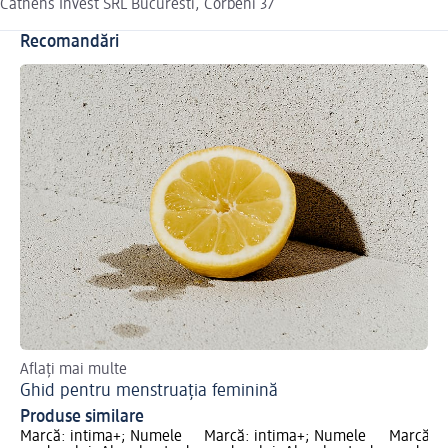
Cathens Invest SRL Bucuresti, Corbeni 37
Recomandări
Aflați mai multe
Ghid pentru menstruația feminină
Produse similare
Marcă: intima+; Numele
Marcă: intima+; Numele
Marcă: 