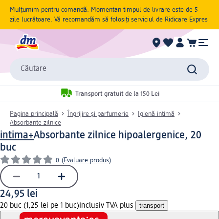
Mulțumim pentru comandă. Momentan timpul de livrare este de 5
zile lucrătoare. Vă recomandăm să folosiți serviciul de Ridicare Expres
Căutare
Transport gratuit de la 150 Lei
Pagina principală
Îngrijire și parfumerie
Igienă intimă
Absorbante zilnice
intima+
Absorbante zilnice hipoalergenice, 20
buc
0
(
Evaluare produs
)
24,95 lei
20 buc (1,25 lei pe 1 buc)
Inclusiv TVA plus
transport