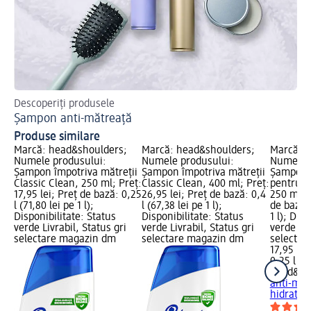
Descoperiți produsele
Sfa
Șampon anti-mătreață
Ma
Produse similare
Marcă: head&shoulders;
Marcă: head&shoulders;
Marcă: h
Numele produsului:
Numele produsului:
Numele p
Șampon împotriva mătreții
Șampon împotriva mătreții
Șampon 
Classic Clean, 250 ml; Preț:
Classic Clean, 400 ml; Preț:
pentru h
17,95 lei; Preț de bază: 0,25
26,95 lei; Preț de bază: 0,4
250 ml; P
l (71,80 lei pe 1 l);
l (67,38 lei pe 1 l);
de bază: 
Disponibilitate: Status
Disponibilitate: Status
1 l); Dis
verde Livrabil, Status gri
verde Livrabil, Status gri
verde Liv
selectare magazin dm
selectare magazin dm
selectar
17,95 lei
0,25 l (71
head&sh
anti-măt
hidratar