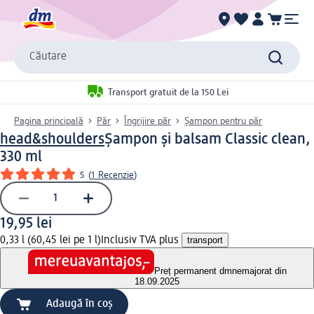
Căutare
Transport gratuit de la 150 Lei
Pagina principală
Păr
Îngrijire păr
Șampon pentru păr
head&shoulders
Șampon și balsam Classic clean,
330 ml
5
(
1 Recenzie
)
19,95 lei
0,33 l (60,45 lei pe 1 l)
Inclusiv TVA plus
transport
Preț permanent dm
nemajorat din
18.09.2025
Adaugă în coș