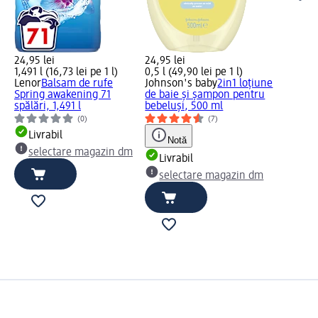
24,95 lei
24,95 lei
1,491 l (16,73 lei pe 1 l)
0,5 l (49,90 lei pe 1 l)
Lenor
Balsam de rufe
Johnson's baby
2in1 loțiune
Spring awakening 71
de baie și șampon pentru
spălări, 1,491 l
bebeluși, 500 ml
(0)
(7)
Livrabil
Notă
selectare magazin dm
Livrabil
selectare magazin dm