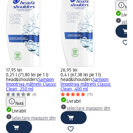
Notă
Livrab
selec
17,95 lei
26,95 lei
0,25 l (71,80 lei pe 1 l)
0,4 l (67,38 lei pe 1 l)
head&shoulders
Șampon
head&shoulders
Șampon
împotriva mătreții Classic
împotriva mătreții Classic
Clean, 250 ml
Clean, 400 ml
(0)
(75)
Livrabil
Notă
selectare magazin dm
Livrabil
selectare magazin dm