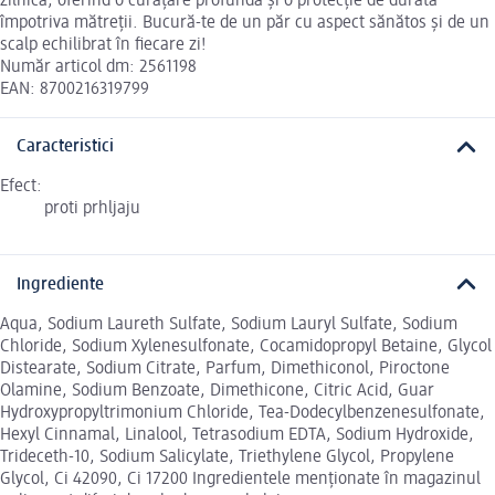
zilnică, oferind o curățare profundă și o protecție de durată
împotriva mătreții. Bucură-te de un păr cu aspect sănătos și de un
scalp echilibrat în fiecare zi!
Număr articol dm: 2561198
EAN: 8700216319799
Caracteristici
Efect:
proti prhljaju
Ingrediente
Aqua, Sodium Laureth Sulfate, Sodium Lauryl Sulfate, Sodium
Chloride, Sodium Xylenesulfonate, Cocamidopropyl Betaine, Glycol
Distearate, Sodium Citrate, Parfum, Dimethiconol, Piroctone
Olamine, Sodium Benzoate, Dimethicone, Citric Acid, Guar
Hydroxypropyltrimonium Chloride, Tea-Dodecylbenzenesulfonate,
Hexyl Cinnamal, Linalool, Tetrasodium EDTA, Sodium Hydroxide,
Trideceth-10, Sodium Salicylate, Triethylene Glycol, Propylene
Glycol, Ci 42090, Ci 17200 Ingredientele menționate în magazinul