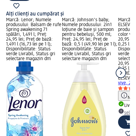
Alți clienți au cumpărat și
Marcă: Lenor; Numele
Marcă: Johnson's baby;
Marcă: L
produsului: Balsam de rufe
Numele produsului: 2in1
ELSEVE;
Spring awakening 71
loțiune de baie și șampon
produsul
spălări, 1,491 l; Preț:
pentru bebeluși, 500 ml;
color viv
24,95 lei; Preț de bază:
Preț: 24,95 lei; Preț de
20,95 lei
1,491 l (16,73 lei pe 1 l);
bază: 0,5 l (49,90 lei pe 1 l);
0,25 l (83
Disponibilitate: Status
Disponibilitate: Status
Disponibi
verde Livrabil, Status gri
verde Livrabil, Status gri
verde Liv
selectare magazin dm
selectare magazin dm
selectar
20,95 lei
0,25 l (83
L'ORÉAL 
ELSEVE
Ş
vive, 25
Notă
Livrab
selec