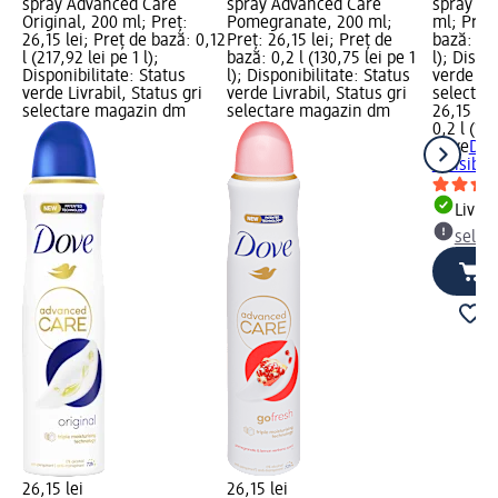
spray Advanced Care
spray Advanced Care
spray Inv
Original, 200 ml; Preț:
Pomegranate, 200 ml;
ml; Preț:
26,15 lei; Preț de bază: 0,12
Preț: 26,15 lei; Preț de
bază: 0,2
l (217,92 lei pe 1 l);
bază: 0,2 l (130,75 lei pe 1
l); Dispo
Disponibilitate: Status
l); Disponibilitate: Status
verde Liv
verde Livrabil, Status gri
verde Livrabil, Status gri
selectar
selectare magazin dm
selectare magazin dm
26,15 lei
0,2 l (130
Dove
Deo
Invisible
Livrab
selec
26,15 lei
26,15 lei