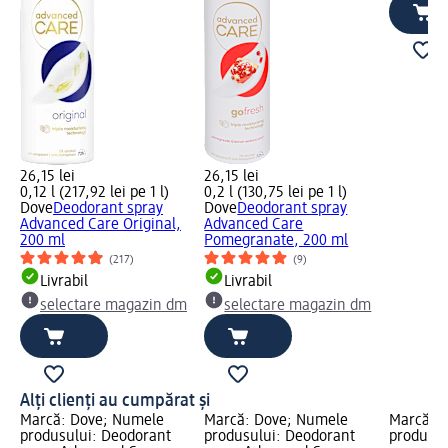
26,15 lei
26,15 lei
0,12 l (217,92 lei pe 1 l)
0,2 l (130,75 lei pe 1 l)
Dove
Deodorant spray
Dove
Deodorant spray
Advanced Care Original,
Advanced Care
200 ml
Pomegranate, 200 ml
(217)
(9)
Livrabil
Livrabil
selectare magazin dm
selectare magazin dm
Alți clienți au cumpărat și
Marcă: Dove; Numele
Marcă: Dove; Numele
Marcă: 
produsului: Deodorant
produsului: Deodorant
produsul