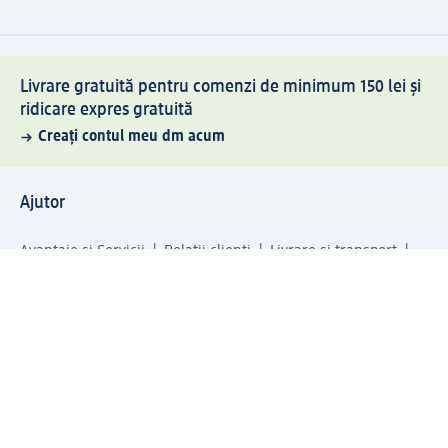
Livrare gratuită pentru comenzi de minimum 150 lei și
ridicare expres gratuită
Creați contul meu dm acum
Ajutor
Avantaje și Servicii
Relații clienți
Livrare și transport
Returnare și schimb
Compania dm
Compania
Responsabilitate
Carieră
Presă
Structura corporativă
Universul produselor dm
Lumea dm