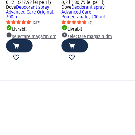
0,12 l (217,92 lei pe 1 l)
0,2 l (130,75 lei pe 1 l)
Dove
Deodorant spray
Dove
Deodorant spray
Advanced Care Original,
Advanced Care
200 ml
Pomegranate, 200 ml
(217)
(9)
Livrabil
Livrabil
selectare magazin dm
selectare magazin dm