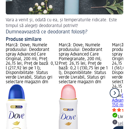
Vara a venit și, odată cu ea, și temperaturile ridicate. Este
De
timpul să alegeți deodorantul potrivit!
De
Dumneavoastră ce deodorant folosiți?
Produse similare
Marcă: Dove; Numele
Marcă: Dove; Numele
Marcă: 
produsului: Deodorant
produsului: Deodorant
produsul
spray Advanced Care
spray Advanced Care
spray Ad
Original, 200 ml; Preț:
Pomegranate, 200 ml;
Original,
26,15 lei; Preț de bază: 0,12
Preț: 26,15 lei; Preț de
24,15 lei
l (217,92 lei pe 1 l);
bază: 0,2 l (130,75 lei pe 1
l (161,00 
Disponibilitate: Status
l); Disponibilitate: Status
Disponibi
verde Livrabil, Status gri
verde Livrabil, Status gri
verde Liv
selectare magazin dm
selectare magazin dm
selectar
24,15 lei
0,15 l (16
Dove
Deo
Advanced
150 ml
Livrab
selec