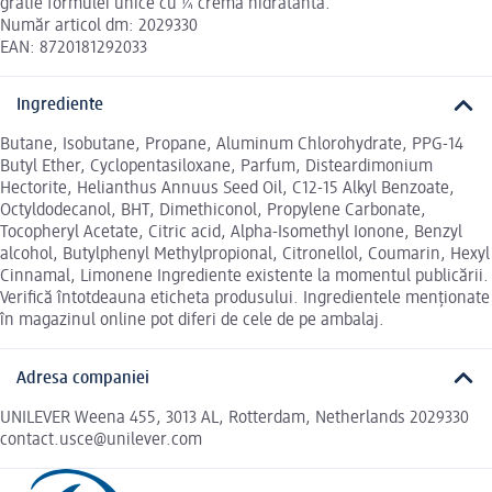
gratie formulei unice cu ¼ crema hidratanta.
Număr articol dm: 2029330
EAN: 8720181292033
Ingrediente
Butane, Isobutane, Propane, Aluminum Chlorohydrate, PPG-14
Butyl Ether, Cyclopentasiloxane, Parfum, Disteardimonium
Hectorite, Helianthus Annuus Seed Oil, C12-15 Alkyl Benzoate,
Octyldodecanol, BHT, Dimethiconol, Propylene Carbonate,
Tocopheryl Acetate, Citric acid, Alpha-Isomethyl Ionone, Benzyl
alcohol, Butylphenyl Methylpropional, Citronellol, Coumarin, Hexyl
Cinnamal, Limonene Ingrediente existente la momentul publicării.
Verifică întotdeauna eticheta produsului. Ingredientele menționate
în magazinul online pot diferi de cele de pe ambalaj.
Adresa companiei
UNILEVER Weena 455, 3013 AL, Rotterdam, Netherlands 2029330
contact.usce@unilever.com