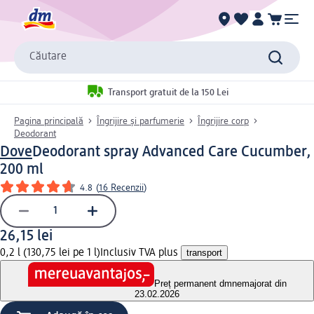
Căutare
Transport gratuit de la 150 Lei
Pagina principală
Îngrijire și parfumerie
Îngrijire corp
Deodorant
Dove
Deodorant spray Advanced Care Cucumber,
200 ml
4.8
(
16 Recenzii
)
26,15 lei
0,2 l (130,75 lei pe 1 l)
Inclusiv TVA plus
transport
Preț permanent dm
nemajorat din
23.02.2026