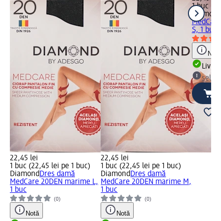
1 buc (22
Diamon
MedCare
S, 1 buc
Notă
Livrab
selec
22,45 lei
22,45 lei
1 buc (22,45 lei pe 1 buc)
1 buc (22,45 lei pe 1 buc)
Diamond
Dres damă
Diamond
Dres damă
MedCare 20DEN marime L,
MedCare 20DEN marime M,
1 buc
1 buc
(0)
(0)
Notă
Notă