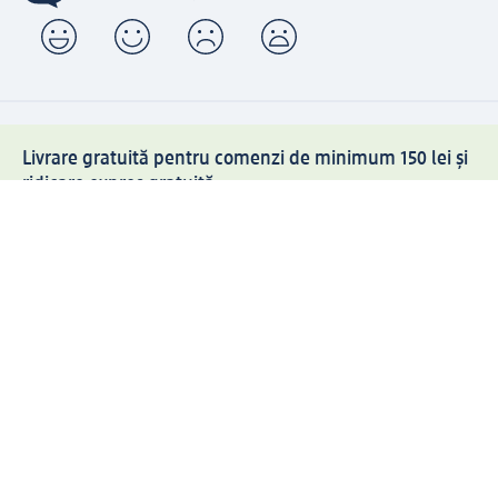
Livrare gratuită pentru comenzi de minimum 150 lei și
ridicare expres gratuită
Creați contul meu dm acum
Ajutor
Avantaje și Servicii
Relații clienți
Livrare și transport
Returnare și schimb
Compania dm
Compania
Responsabilitate
Carieră
Presă