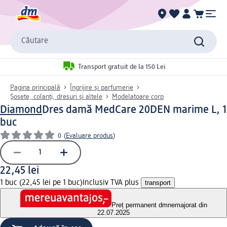
Căutare
Transport gratuit de la 150 Lei
Pagina principală
Îngrijire și parfumerie
Șosete, colanți, dresuri și altele
Modelatoare corp
Diamond
Dres damă MedCare 20DEN marime L, 1
buc
0
(
Evaluare produs
)
22,45 lei
1 buc (22,45 lei pe 1 buc)
Inclusiv TVA plus
transport
Preț permanent dm
nemajorat din
22.07.2025