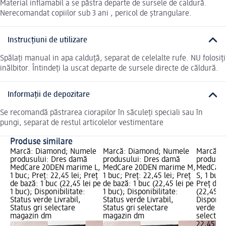
Material inflamabil a se păstra departe de sursele de caldură.
Nerecomandat copiilor sub 3 ani , pericol de ștrangulare.
Instrucțiuni de utilizare
Spălați manual in apa calduță, separat de celelalte rufe. NU folosiți
inălbitor. Întindeți la uscat departe de sursele directe de căldură.
Informații de depozitare
Se recomandă păstrarea ciorapilor în săculeți speciali sau în
pungi, separat de restul articolelor vestimentare
Produse similare
Marcă: Diamond; Numele
Marcă: Diamond; Numele
Marcă: 
produsului: Dres damă
produsului: Dres damă
produsul
MedCare 20DEN marime L,
MedCare 20DEN marime M,
MedCare
1 buc; Preț: 22,45 lei; Preț
1 buc; Preț: 22,45 lei; Preț
S, 1 buc;
de bază: 1 buc (22,45 lei pe
de bază: 1 buc (22,45 lei pe
Preț de 
1 buc); Disponibilitate:
1 buc); Disponibilitate:
(22,45 le
Status verde Livrabil,
Status verde Livrabil,
Disponibi
Status gri selectare
Status gri selectare
verde Liv
magazin dm
magazin dm
selectar
22,45 lei