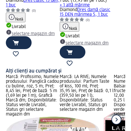
Diamond
Dres clasic 15 den,
1 buc (15,95 lei pe 1 buc)
1 buc
+ 1 altă mărime
Diamond
Dres damă clasic
(0)
15 DEN mărimea 5, 1 buc
Notă
(0)
Livrabil
Notă
selectare magazin dm
Livrabil
selectare magazin dm
Alți clienți au cumpărat și
Marcă: Profissimo; Numele
Marcă: LA RIVE; Numele
Marcă: G
produsului: Panglică cadou
produsului: Parfum Taste
Numele p
cu buline, roz, 5 m; Preț:
of kiss, 100 ml; Preț:
Balsam p
8,45 lei; Preț de bază: 5 m
35,95 lei; Preț de bază: 0,1 l
fructe go
(1,69 lei pe 1 m); Grafică
(359,50 lei pe 1 l);
12,00 lei
Marcă dm; Disponibilitate:
Disponibilitate: Status
0,25 l (48
Status verde Livrabil,
verde Livrabil, Status gri
Disponibi
Status gri selectare
selectare magazin dm
verde Liv
magazin dm
selectar
12,00 lei
0,25 l (48
Green Fe