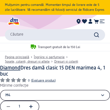
Mulțumim pentru comandă. Momentan timpul de livrare este de 5
zile lucrătoare. Vă recomandăm să folosiți serviciul de Ridicare Expres
Căutare
Transport gratuit de la 150 Lei
Pagina principală
Îngrijire și parfumerie
Șosete, colanți, dresuri și altele
Dresuri și colanți
Diamond
Dres damă clasic 15 DEN marimea 4, 1
buc
0
(
Evaluare produs
)
Mărime confecție