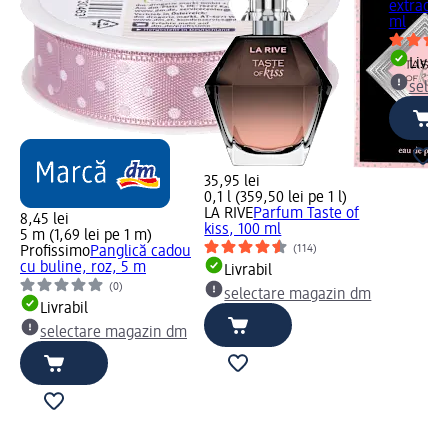
extract d
ml
Livrab
selec
35,95 lei
0,1 l (359,50 lei pe 1 l)
LA RIVE
Parfum Taste of
8,45 lei
kiss, 100 ml
5 m (1,69 lei pe 1 m)
(114)
Profissimo
Panglică cadou
cu buline, roz, 5 m
Livrabil
(0)
selectare magazin dm
Livrabil
selectare magazin dm