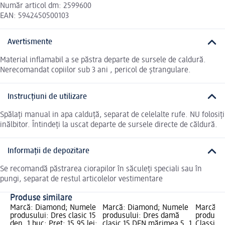
Număr articol dm: 2599600
EAN: 5942450500103
Avertismente
Material inflamabil a se păstra departe de sursele de caldură.
Nerecomandat copiilor sub 3 ani , pericol de ștrangulare.
Instrucțiuni de utilizare
Spălați manual in apa calduță, separat de celelalte rufe. NU folosiți
inălbitor. Întindeți la uscat departe de sursele directe de căldură.
Informații de depozitare
Se recomandă păstrarea ciorapilor în săculeți speciali sau în
pungi, separat de restul articolelor vestimentare
Produse similare
Marcă: Diamond; Numele
Marcă: Diamond; Numele
Marcă: 
produsului: Dres clasic 15
produsului: Dres damă
produsul
den, 1 buc; Preț: 15,95 lei;
clasic 15 DEN mărimea 5, 1
Classic 