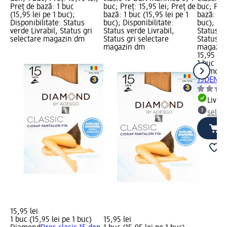
Preț de bază: 1 buc
buc; Preț: 15,95 lei; Preț de
buc; Preț
(15,95 lei pe 1 buc);
bază: 1 buc (15,95 lei pe 1
bază: 1 b
Disponibilitate: Status
buc); Disponibilitate:
buc); Dis
verde Livrabil, Status gri
Status verde Livrabil,
Status ve
selectare magazin dm
Status gri selectare
Status gr
magazin dm
magazin
15,95 lei
1 buc (15
Diamon
15DEN ne
Livrab
selec
15,95 lei
1 buc (15,95 lei pe 1 buc)
15,95 lei