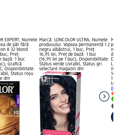
R EXPERT; Numele
Marcă: LONCOLOR ULTRA; Numele
Marcă: LON
ea de păr fără
produsului: Vopsea permanentă 1.2
produsului:
ion 8.32 blond
negru albăstrui, 1 buc; Preț:
negru, 1 buc
 buc; Preț:
16,95 lei; Preț de bază: 1 buc
de bază: 1 b
e bază: 1 buc
(16,95 lei pe 1 buc); Disponibilitate:
Disponibilit
uc); Grafică
Status verde Livrabil, Status gri
Livrabil, St
; Disponibilitate:
selectare magazin dm
magazin d
rabil, Status roșu
16,95 lei
le dm
1 buc (16,95
LONCOLOR 
permanentă 
Livrabil
selectar