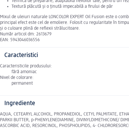
Tehnică de preparare, adaptabilă nevoilor tale, pentru un rezu
Textură plăcută şi o ţinută impecabilă a firului de păr
Mixul de uleiuri naturale LONCOLOR EXPERT Oil Fusion este o combina
principal efect este cel de emoliere. Folosit cu regularitate în timpu
şi o culoare plină de reflexii strălucitoare.
Număr articol dm: 2613679
EAN: 5943046036556
Caracteristici
Caracteristicile produsului:
fără amoniac
Nivel de colorare:
permanent
Ingrediente
AQUA, CETEARYL ALCOHOL, PROPANEDIOL, CETYL PALMITATE, ET
PARKII BUTTER, p-PHENYLENEDIAMINE, DIVINYLDIMETHICONE/ DIM
ASCORBIC ACID, RESORCINOL, PHOSPHOLIPIDS, 4- CHLORORESORC