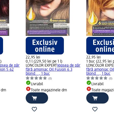
22,95 lei
22,95 lei
l)
0,1 l (229,50 lei pe 1 l)
1 buc (22,95 lei 
psea de păr
LONCOLOR EXPERT
Vopsea de păr
LONCOLOR EXPE
ion 5.62
fără amoniac Oil Fusion 6.3
fără amoniac Oi
blond..., 1 buc
blond..., 1 buc
(0)
(0)
Livrabil
Livrabil
e dm
Toate magazinele dm
Toate magaz