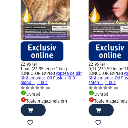
22,95 lei
22,95 lei
1 buc (22,95 lei pe 1 buc)
0,1 l (229,50 lei pe 1 
LONCOLOR EXPERT
Vopsea de păr
LONCOLOR EXPERT
Vo
fără amoniac Oil Fusion 10.0
fără amoniac Oil Fus
blond..., 1 buc
șaten..., 1 buc
(0)
(0)
Livrabil
Livrabil
Toate magazinele dm
Toate magazinel