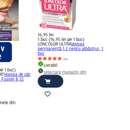
16,95 lei
1 buc (16,95 lei pe 1 buc)
LONCOLOR ULTRA
Vopsea
permanentă 1.2 negru albăstrui, 1
buc
(4)
Livrabil
pe 1 buc)
selectare magazin dm
RT
Vopsea de păr
l Fusion 8.32
inele dm