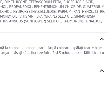
ATE, DIMETHICONE, TETRASODIUM EDTA, PHOSPHORIC ACID,
 ALCOHOL, PROPANEDIOL, BEHENTRIMONIUM CHLORIDE, QUATERNIUM-
ALCOHOL, HYDROXYETHYLCELLULOSE, PARFUM, PANTHENOL, CITRIC
LMOND) OIL, VITIS VINIFERA (GRAPE) SEED OIL, SIMMONDSIA
ANTHUS ANNUUS (SUNFLOWER) SEED OIL, D-LIMONENE, LINALOOL,
până la completa omogenizare. După colorare, spălaţi foarte bine
rgan. Lăsaţi să acţioneze între 2 și 5 minute,apoi clătiţi bine cu