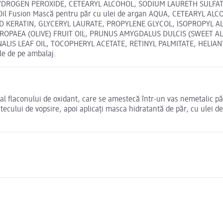
A, HYDROGEN PEROXIDE, CETEARYL ALCOHOL, SODIUM LAURETH SULF
Oil Fusion Mască pentru păr cu ulei de argan AQUA, CETEARYL
D KERATIN, GLYCERYL LAURATE, PROPYLENE GLYCOL, ISOPROPYL 
A EUROPAEA (OLIVE) FRUIT OIL, PRUNUS AMYGDALUS DULCIS (SWEET A
INALIS LEAF OIL, TOCOPHERYL ACETATE, RETINYL PALMITATE, HELI
le de pe ambalaj.
i al flaconului de oxidant, care se amestecă într-un vas nemetalic 
ului de vopsire, apoi aplicaţi masca hidratantă de păr, cu ulei de a