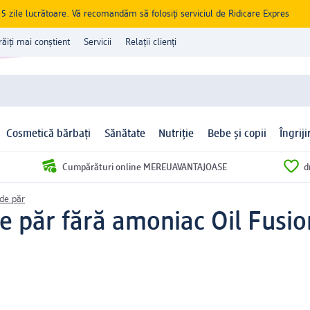
zile lucrătoare. Vă recomandăm să folosiți serviciul de Ridicare Expres
răiți mai conștient
Servicii
Relații clienți
Cosmetică bărbați
Sănătate
Nutriție
Bebe și copii
Îngrij
Cumpărături online MEREUAVANTAJOASE
d
de păr
 păr fără amoniac Oil Fusion