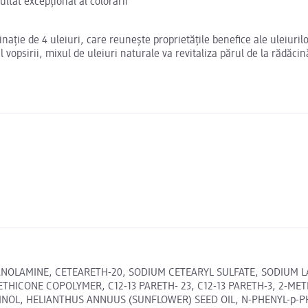
ltat excepţional al colorării
ție de 4 uleiuri, care reuneşte proprietăţile benefice ale uleiurilo
l vopsirii, mixul de uleiuri naturale va revitaliza părul de la rădăci
HANOLAMINE, CETEARETH-20, SODIUM CETEARYL SULFATE, SODIUM
ETHICONE COPOLYMER, C12-13 PARETH- 23, C12-13 PARETH-3, 2-
INOL, HELIANTHUS ANNUUS (SUNFLOWER) SEED OIL, N-PHENYL-p-