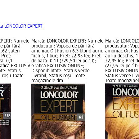
 la LONCOLOR EXPERT
XPERT; Numele
Marcă: LONCOLOR EXPERT; Numele
Marcă: LONCOLO
e păr fără
produsului: Vopsea de păr fără
produsului: Vops
5.62 șaten
amoniac Oil Fusion 6.3 blond auriu
amoniac Oil Fus
 Preț:
închis, 1 buc; Preț: 22,95 lei; Preț
auriu deschis, 1
ă: 0,1 l
de bază: 0,1 l (229,50 lei pe 1 l);
22,95 lei; Preț d
Grafică EXCLUSIV
Grafică EXCLUSIV ONLINE;
(22,95 lei pe 1 b
ate: Status
Disponibilitate: Status verde
EXCLUSIV ONLINE
s roșu Toate
Livrabil, Status roșu Toate
Status verde Liv
magazinele dm
Toate magazine