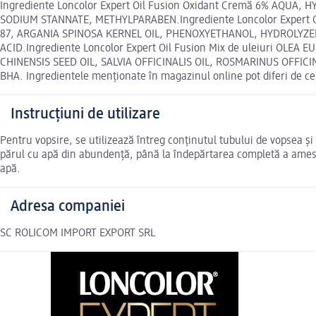
Ingrediente Loncolor Expert Oil Fusion Oxidant Cremă 6% AQU
SODIUM STANNATE, METHYLPARABEN.Ingrediente Loncolor Expert 
87, ARGANIA SPINOSA KERNEL OIL, PHENOXYETHANOL, HYDROLYZE
ACID.Ingrediente Loncolor Expert Oil Fusion Mix de uleiuri OLE
CHINENSIS SEED OIL, SALVIA OFFICINALIS OIL, ROSMARINUS OFFIC
BHA. Ingredientele menționate în magazinul online pot diferi de ce
Instrucțiuni de utilizare
Pentru vopsire, se utilizează întreg conţinutul tubului de vopsea ş
părul cu apă din abundenţă, până la îndepărtarea completă a amestec
apă.
Adresa companiei
SC ROLICOM IMPORT EXPORT SRL