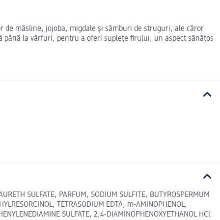
r de măsline, jojoba, migdale şi sâmburi de struguri, ale căror
nă până la vârfuri, pentru a oferi supleţe firului, un aspect sănătos
 LAURETH SULFATE, PARFUM, SODIUM SULFITE, BUTYROSPERMUM
METHYLRESORCINOL, TETRASODIUM EDTA, m-AMINOPHENOL,
PHENYLENEDIAMINE SULFATE, 2,4-DIAMINOPHENOXYETHANOL HCl