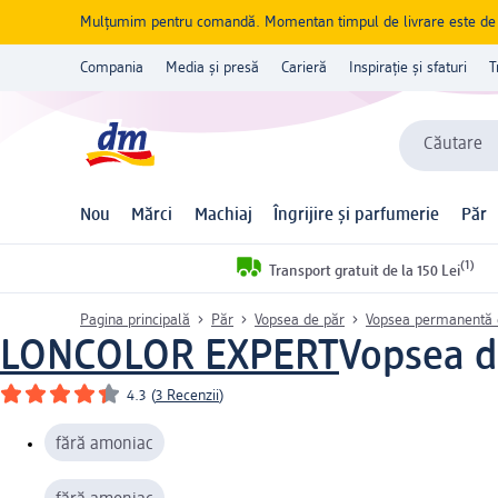
Mulțumim pentru comandă. Momentan timpul de livrare este de 5 
Compania
Media și presă
Carieră
Inspirație și sfaturi
T
Căutare
Nou
Mărci
Machiaj
Îngrijire și parfumerie
Păr
(1)
Transport gratuit de la 150 Lei
Pagina principală
Păr
Vopsea de păr
Vopsea permanentă 
LONCOLOR EXPERT
Vopsea de
4.3
(
3 Recenzii
)
fără amoniac