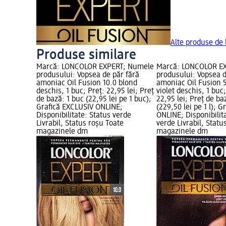
Alte produse de
Produse similare
Marcă: LONCOLOR EXPERT; Numele
Marcă: LONCOLOR E
produsului: Vopsea de păr fără
produsului: Vopsea d
amoniac Oil Fusion 10.0 blond
amoniac Oil Fusion 
deschis, 1 buc; Preț: 22,95 lei; Preț
violet deschis, 1 buc;
de bază: 1 buc (22,95 lei pe 1 buc);
22,95 lei; Preț de baz
Grafică EXCLUSIV ONLINE;
(229,50 lei pe 1 l); 
Disponibilitate: Status verde
ONLINE; Disponibilit
Livrabil, Status roșu Toate
verde Livrabil, Statu
magazinele dm
magazinele dm