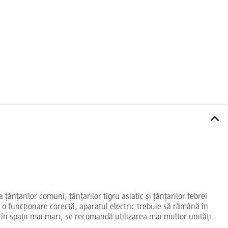
 țânțarilor comuni, țânțarilor tigru asiatic și țânțarilor febrei
u o funcționare corectă, aparatul electric trebuie să rămână în
tă în spații mai mari, se recomandă utilizarea mai multor unități.