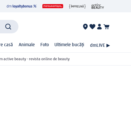
ire casă
Animale
Foto
Ultimele bucăți
dmLIVE ▶
m active beauty - revista online de beauty