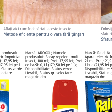
Aflați aici cum îndepărtați aceste insecte
Folosiț
Metode eficiente pentru o vară fără țânțari
sfatur
Sfatu
 produsului:
Marcă: AROXOL; Numele
Marcă: Raid; Nu
ric împotriva
produsului: Spray repelent multi-
Aparat electric î
ț: 17,95 lei;
insect, 100 ml; Preț: 17,95 lei; Preț
21 ml; Preț: 21,9
17,95 lei pe 1
de bază: 0,1 l (179,50 lei pe 1 l);
1 buc (21,95 lei 
: Status verde
Disponibilitate: Status verde
Disponibilitate:
electare
Livrabil, Status gri selectare
Livrabil, Status 
magazin dm
magazin dm