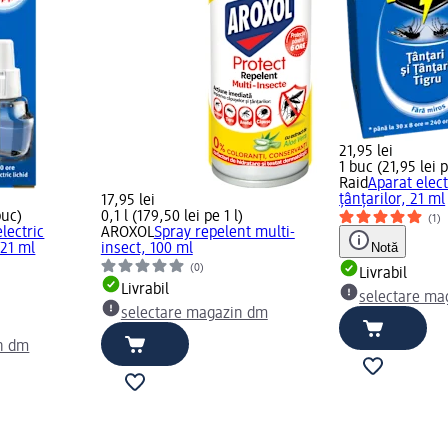
21,95 lei
1 buc (21,95 lei 
Raid
Aparat elect
țânțarilor, 21 ml
17,95 lei
buc)
0,1 l (179,50 lei pe 1 l)
(1)
lectric
AROXOL
Spray repelent multi-
Notă
 21 ml
insect, 100 ml
(0)
Livrabil
Livrabil
selectare ma
selectare magazin dm
n dm