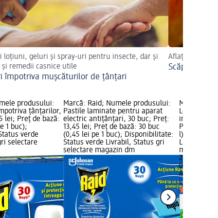
i loțiuni, geluri și spray-uri pentru insecte, dar și
Aflați aici cum
i și remedii casnice utile
Scăpați rapid
ri împotriva mușcăturilor de țânțari
mele produsului:
Marcă: Raid; Numele produsului:
Marcă: Auta
mpotriva țânțarilor,
Pastile laminate pentru aparat
Loțiune prot
5 lei; Preț de bază:
electric antițânțari, 30 buc; Preț:
insectelor, 
pe 1 buc);
13,45 lei; Preț de bază: 30 buc
Preț de bază
 Status verde
(0,45 lei pe 1 buc); Disponibilitate:
l); Disponib
gri selectare
Status verde Livrabil, Status gri
Livrabil, St
selectare magazin dm
magazin d
24,95 lei
0,1 l (249,50
Autan
Loțiun
insectelor, 
Notă
Livrabil