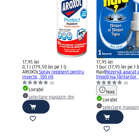
17,95 lei
17,95 lei
0,1 l (179,50 lei pe 1 l)
1 buc (17,95 lei pe 1 
AROXOL
Spray repelent pentru
Raid
Rezervă aparat e
insecte, 100 ml
împotriva țânțarilor,
(0)
(0)
Livrabil
Notă
selectare magazin dm
Livrabil
selectare magazi