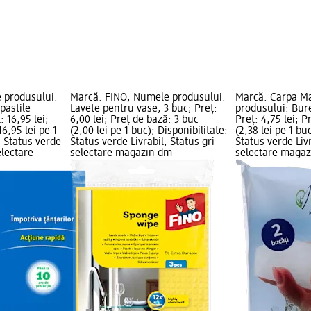
 produsului:
Marcă: FINO; Numele produsului:
Marcă: Carpa M
pastile
Lavete pentru vase, 3 buc; Preț:
produsului: Bur
: 16,95 lei;
6,00 lei; Preț de bază: 3 buc
Preț: 4,75 lei; P
16,95 lei pe 1
(2,00 lei pe 1 buc); Disponibilitate:
(2,38 lei pe 1 bu
: Status verde
Status verde Livrabil, Status gri
Status verde Livr
electare
selectare magazin dm
selectare maga