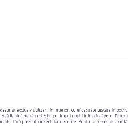
tinat exclusiv utilizării în interior, cu eficacitate testată împotriva
ervă lichidă oferă protecție pe timpul nopții într-o încăpere. Pentr
liniștite, fără prezența insectelor nedorite. Pentru o protecție spori