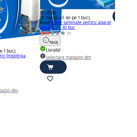
selectar
13,45 lei
30 buc (0,45 lei pe 1 buc)
Raid
Pastile laminate pentru aparat
electric..., 30 buc
(1)
Notă
Livrabil
pe 1 buc)
ric împotriva
selectare magazin dm
gazin dm