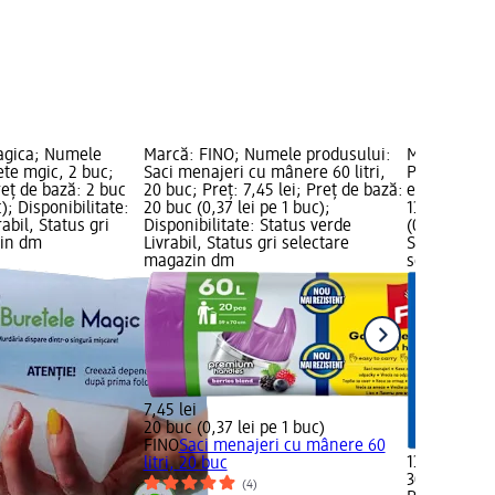
agica; Numele
Marcă: FINO; Numele produsului:
Marcă: Raid
ete mgic, 2 buc;
Saci menajeri cu mânere 60 litri,
Pastile lam
reț de bază: 2 buc
20 buc; Preț: 7,45 lei; Preț de bază:
electric ant
c); Disponibilitate:
20 buc (0,37 lei pe 1 buc);
13,45 lei; P
abil, Status gri
Disponibilitate: Status verde
(0,45 lei pe 
zin dm
Livrabil, Status gri selectare
Status verde
magazin dm
selectare 
7,45 lei
20 buc (0,37 lei pe 1 buc)
FINO
Saci menajeri cu mânere 60
13,45 lei
litri, 20 buc
30 buc (0,45
(4)