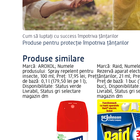
Cum să luptați cu success împotriva țânțarilor
Produse pentru protecție împotriva țânțarilor
Produse similare
Marcă: AROXOL; Numele
Marcă: Raid; Numele
produsului: Spray repelent pentru
Rezervă aparat elect
insecte, 100 ml; Preț: 17,95 lei; Preț
țânțarilor, 21 ml; Pre
de bază: 0,1 l (179,50 lei pe 1 l);
Preț de bază: 1 buc (
Disponibilitate: Status verde
buc); Disponibilitate
Livrabil, Status gri selectare
Livrabil, Status gri s
magazin dm
magazin dm