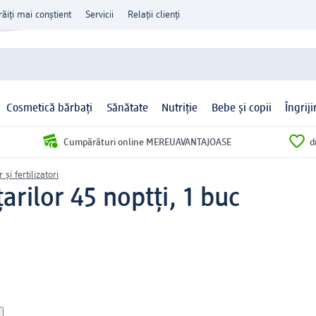
răiți mai conștient
Servicii
Relații clienți
Cosmetică bărbați
Sănătate
Nutriție
Bebe și copii
Îngrij
Cumpărături online MEREUAVANTAJOASE
d
și fertilizatori
arilor 45 noptți, 1 buc