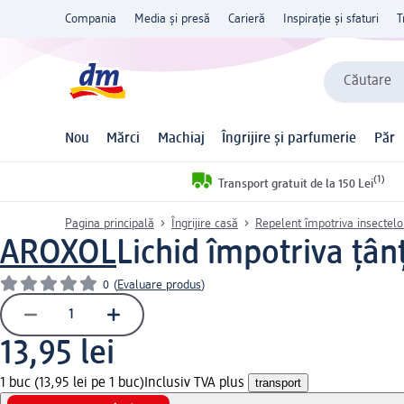
Compania
Media și presă
Carieră
Inspirație și sfaturi
T
Căutare
Nou
Mărci
Machiaj
Îngrijire și parfumerie
Păr
(1)
Transport gratuit de la 150 Lei
Pagina principală
Îngrijire casă
Repelent împotriva insectelor 
AROXOL
Lichid împotriva țânț
0
(
Evaluare produs
)
13,95 lei
1 buc (13,95 lei pe 1 buc)
Inclusiv TVA plus
transport