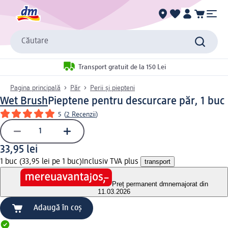
Căutare
Transport gratuit de la 150 Lei
Pagina principală
Păr
Perii și piepteni
Wet Brush
Pieptene pentru descurcare păr, 1 buc
5
(
2 Recenzii
)
33,95 lei
1 buc (33,95 lei pe 1 buc)
Inclusiv TVA plus
transport
Preț permanent dm
nemajorat din
11.03.2026
Adaugă în coș