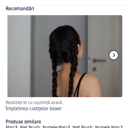
Recomandări
Realizați-le cu ușurință acasă.
Sfa
Împletirea codițelor boxer
Cu
Produse similare
Marcă: Wet Brush; Numele
Marcă: Wet Brush; Numele
Marcă: 