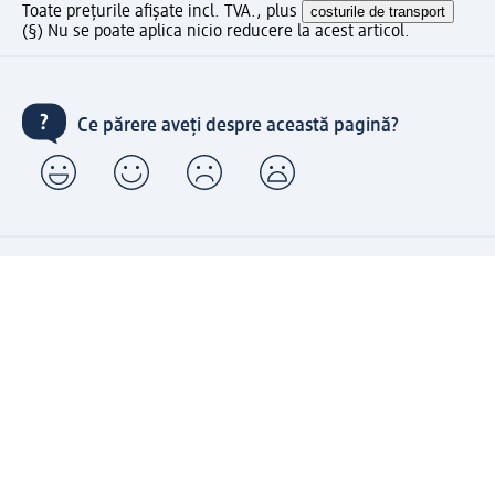
Toate prețurile afișate incl. TVA., plus
costurile de transport
(§) Nu se poate aplica nicio reducere la acest articol.
Ce părere aveți despre această pagină?
Livrare gratuită pentru comenzi de minimum 150 lei și
ridicare expres gratuită
Creați contul meu dm acum
Ajutor
Avantaje și Servicii
Relații clienți
Livrare și transport