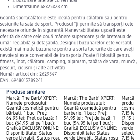
2 buzunare laterale cu fermoar
Dimentsiune 48x25x28 cm
Geantă sport/călătorie este ideală pentru călătorii sau pentru
sesiunile la sala de sport. Produsul îți permite să transporți cele
necesare oriunde în siguranță.Manevrabilitatea ușoară este
oferită de către cele două mânere superioare și de breteaua de
umăr reglabilă și detașabilă.Designul buzunarelor este versatil,
există mai multe buzunare pentru a sorta lucrurile de care aveți
nevoie și este convenabil de transporta.Poate fi folosită pentru
fitness, înot, călătorii, camping, alpinism, tabăra de vara, muncă,
pescuit, ciclism și alte activități
Număr articol dm: 2629547
EAN: 6948015789241
Produse similare
Marcă: The Barb' XPERT;
Marcă: The Barb' XPERT;
Marcă: i
Numele produsului:
Numele produsului:
produsul
Geantă cosmetică pentru
Geantă cosmetică pentru
cosmetic,
bărbati, 1 buc; Preț:
barberie, 1 buc; Preț:
7,15 lei;
64,95 lei; Preț de bază: 1
54,95 lei; Preț de bază: 1
(7,15 lei
buc (64,95 lei pe 1 buc);
buc (54,95 lei pe 1 buc);
Disponibi
Grafică EXCLUSIV ONLINE;
Grafică EXCLUSIV ONLINE;
verde Liv
Disponibilitate: Status
Disponibilitate: Status
selectar
verde Livrabil, Status roșu
verde Livrabil, Status roșu
7,15 lei