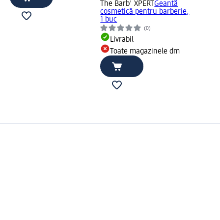
The Barb' XPERT
Geantă
cosmetică pentru barberie,
1 buc
(0)
Livrabil
Toate magazinele dm