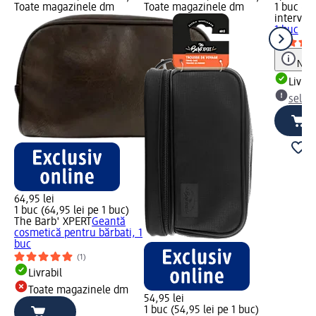
Toate magazinele dm
Toate magazinele dm
1 buc (7,
intervio
1 buc
Notă
Livrab
selec
64,95 lei
1 buc (64,95 lei pe 1 buc)
The Barb' XPERT
Geantă
cosmetică pentru bărbati, 1
buc
(1)
Livrabil
Toate magazinele dm
54,95 lei
1 buc (54,95 lei pe 1 buc)