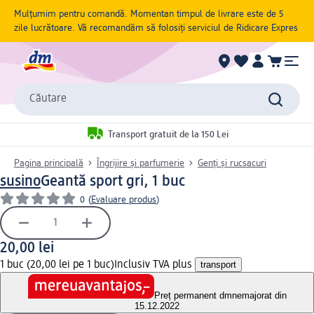
Mulțumim pentru comandă. Momentan timpul de livrare este de 5
zile lucrătoare. Vă recomandăm să folosiți serviciul de Ridicare Expres
Căutare
Transport gratuit de la 150 Lei
Pagina principală
Îngrijire și parfumerie
Genți și rucsacuri
susino
Geantă sport gri, 1 buc
0
(
Evaluare produs
)
20,00 lei
1 buc (20,00 lei pe 1 buc)
Inclusiv TVA plus
transport
Preț permanent dm
nemajorat din
15.12.2022