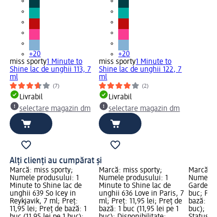
+20
+20
miss sporty
1 Minute to
miss sporty
1 Minute to
Shine lac de unghii 113, 7
Shine lac de unghii 122, 7
ml
ml
(7)
(2)
Livrabil
Livrabil
selectare magazin dm
selectare magazin dm
Alți clienți au cumpărat și
Marcă: miss sporty;
Marcă: miss sporty;
Marcă: m
Numele produsului: 1
Numele produsului: 1
Numele p
Minute to Shine lac de
Minute to Shine lac de
Garden l
unghii 639 So Icey in
unghii 636 Love in Paris, 7
buc; Preț
Reykjavik, 7 ml; Preț:
ml; Preț: 11,95 lei; Preț de
bază: 1 b
11,95 lei; Preț de bază: 1
bază: 1 buc (11,95 lei pe 1
buc); Dis
buc (11,95 lei pe 1 buc);
buc); Disponibilitate:
Status ve