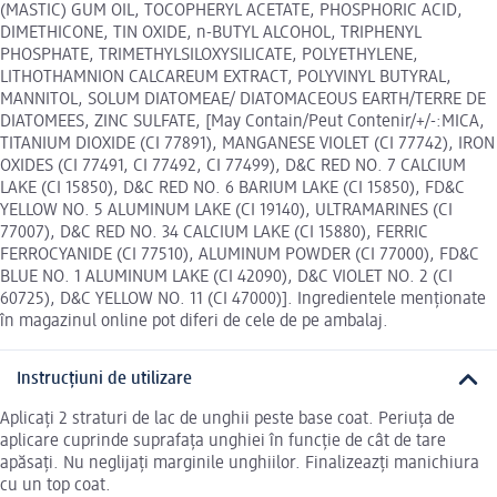
(MASTIC) GUM OIL, TOCOPHERYL ACETATE, PHOSPHORIC ACID,
DIMETHICONE, TIN OXIDE, n-BUTYL ALCOHOL, TRIPHENYL
PHOSPHATE, TRIMETHYLSILOXYSILICATE, POLYETHYLENE,
LITHOTHAMNION CALCAREUM EXTRACT, POLYVINYL BUTYRAL,
MANNITOL, SOLUM DIATOMEAE/ DIATOMACEOUS EARTH/TERRE DE
DIATOMEES, ZINC SULFATE, [May Contain/Peut Contenir/+/-:MICA,
TITANIUM DIOXIDE (CI 77891), MANGANESE VIOLET (CI 77742), IRON
OXIDES (CI 77491, CI 77492, CI 77499), D&C RED NO. 7 CALCIUM
LAKE (CI 15850), D&C RED NO. 6 BARIUM LAKE (CI 15850), FD&C
YELLOW NO. 5 ALUMINUM LAKE (CI 19140), ULTRAMARINES (CI
77007), D&C RED NO. 34 CALCIUM LAKE (CI 15880), FERRIC
FERROCYANIDE (CI 77510), ALUMINUM POWDER (CI 77000), FD&C
BLUE NO. 1 ALUMINUM LAKE (CI 42090), D&C VIOLET NO. 2 (CI
60725), D&C YELLOW NO. 11 (CI 47000)]. Ingredientele menționate
în magazinul online pot diferi de cele de pe ambalaj.
Instrucțiuni de utilizare
Aplicați 2 straturi de lac de unghii peste base coat. Periuța de
aplicare cuprinde suprafața unghiei în funcție de cât de tare
apăsați. Nu neglijați marginile unghiilor. Finalizeazți manichiura
cu un top coat.