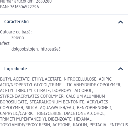
Număr articol dm: 2630280
EAN: 3616304522796
Caracteristici
Culoare de bază:
zelena
Efect:
dolgoobstojen, hitrosušeč
Ingrediente
BUTYL ACETATE, ETHYL ACETATE, NITROCELLULOSE, ADIPIC
ACID/NEOPENTYL GLYCOL/TRIMELLITIC ANHYDRIDE COPOLYMER,
ACETYL TRIBUTYL CITRATE, ISOPROPYL ALCOHOL,
STYRENE/ACRYLATES COPOLYMER, CALCIUM ALUMINUM
BOROSILICATE, STEARALKONIUM BENTONITE, ACRYLATES
COPOLYMER, SILICA, AQUA/WATER/EAU, BENZOPHENONE-1,
CAPRYLIC/CAPRIC TRIGLYCERIDE, DIACETONE ALCOHOL,
TRIMETHYLPENTANEDIYL DIBENZOATE, HEXANAL,
TOSYLAMIDE/EPOXY RESIN, ACETONE, KAOLIN, PISTACIA LENTISCUS