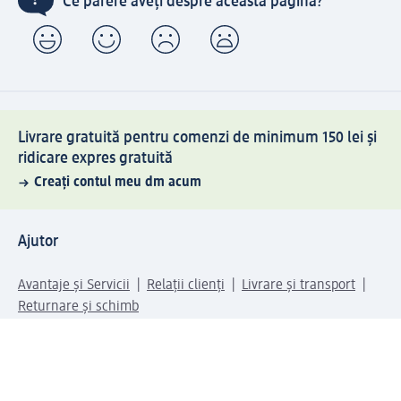
Ce părere aveți despre această pagină?
Livrare gratuită pentru comenzi de minimum 150 lei și
ridicare expres gratuită
Creați contul meu dm acum
Ajutor
Avantaje și Servicii
Relații clienți
Livrare și transport
Returnare și schimb
Compania dm
Compania
Responsabilitate
Carieră
Presă