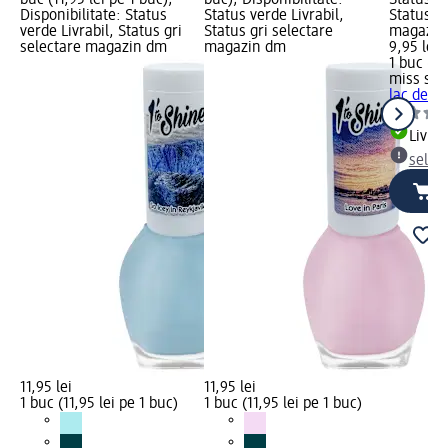
Disponibilitate: Status
Status verde Livrabil,
Status gr
verde Livrabil, Status gri
Status gri selectare
magazin
selectare magazin dm
magazin dm
9,95 lei
1 buc (9,
miss spo
lac de un
Livrab
selec
11,95 lei
11,95 lei
1 buc (11,95 lei pe 1 buc)
1 buc (11,95 lei pe 1 buc)