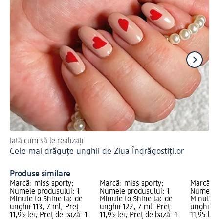
Iată cum să le realizați
Loo
Cele mai drăguțe unghii de Ziua Îndrăgostiților
Gl
Produse similare
Marcă: miss sporty;
Marcă: miss sporty;
Marcă: m
Numele produsului: 1
Numele produsului: 1
Numele p
Minute to Shine lac de
Minute to Shine lac de
Minute t
unghii 113, 7 ml; Preț:
unghii 122, 7 ml; Preț:
unghii 12
11,95 lei; Preț de bază: 1
11,95 lei; Preț de bază: 1
11,95 lei