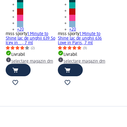
+20
+20
miss sporty
1 Minute to
miss sporty
1 Minute to
Shine lac de unghii 639 So
Shine lac de unghii 636
Icey in..., 7 ml
Love in Paris, 7 ml
(2)
(3)
Livrabil
Livrabil
selectare magazin dm
selectare magazin dm