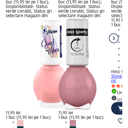
buc (11,95 lei pe 1 buc);
buc (11,95 lei pe 1 buc);
buc (11,9
Disponibilitate: Status
Disponibilitate: Status
Disponibi
verde Livrabil, Status gri
verde Livrabil, Status gri
verde Liv
selectare magazin dm
selectare magazin dm
selectar
11,95 lei
1 buc (11
+2
miss spo
Shine lac
ml
Livrab
selec
11,95 lei
11,95 lei
1 buc (11,95 lei pe 1 buc)
1 buc (11,95 lei pe 1 buc)