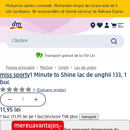
Mulțumim pentru comandă. Momentan timpul de livrare este de 5
zile lucrătoare. Vă recomandăm să folosiți serviciul de Ridicare Expres
Căutare
Transport gratuit de la 150 Lei
Pagina principală
Machiaj
Unghii
Lac de unghii
miss sporty
1 Minute to Shine lac de unghii 133, 1
buc
0
(
Evaluare produs
)
11,95 lei
1 buc (11,95 lei pe 1 buc)
Inclusiv TVA plus
transport
Preț permanent dm
nemajorat din