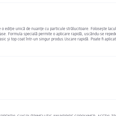
te o ediție unică de nuanțe cu particule strălucitoare. Folosește lacu
oase. Formula specială permite o aplicare rapidă, uscându-se repede
sic și top coat într-un singur produs.Uscare rapidă. Poate fi aplicat 