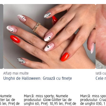
Aflați mai multe
Iată c
Unghii de Halloween: Groază cu finețe
Cele 
 Numele
Marcă: miss sporty; Numele
Marcă: miss spo
ter lac de
produsului: Glow Glitter lac de
produsului: Crazy
5 lei; Preț de
unghii 60; Preț: 10,95 lei; Preț de
de unghii 030, 1 