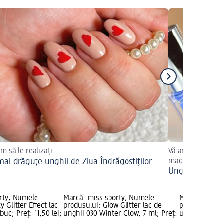
um să le realizați
Vă arătăm cum p
mai drăguțe unghii de Ziua Îndrăgostiților
magice cu aspe
Unghii de va
rty; Numele
Marcă: miss sporty; Numele
Marcă: miss
 Glitter Effect lac
produsului: Glow Glitter lac de
produsului: 
buc; Preț: 11,50 lei;
unghii 030 Winter Glow, 7 ml; Preț:
unghii 020 B