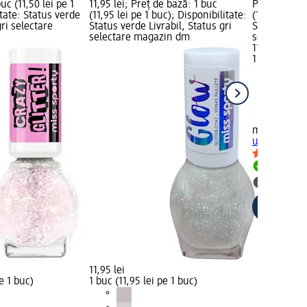
uc (11,50 lei pe 1
11,95 lei; Preț de bază: 1 buc
Preț: 11,95 
itate: Status verde
(11,95 lei pe 1 buc); Disponibilitate:
(11,95 lei pe
gri selectare
Status verde Livrabil, Status gri
Status verde
selectare magazin dm
selectare 
11,95 lei
1 buc (11,95 
miss sporty
unghii 020 B
Livrabil
selectar
11,95 lei
pe 1 buc)
1 buc (11,95 lei pe 1 buc)