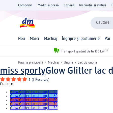
Compania
Media și presă
Carieră
Inspirație și sfaturi
T
Căutare
Nou
Mărci
Machiaj
Îngrijire și parfumerie
Păr
(1)
Transport gratuit de la 150 Lei
Pagina principală
Machiaj
Unghii
Lac de unghii
miss sporty
Glow Glitter lac 
5
(
1 Recenzie
)
Culoare
Glow Glitter lac de unghii 90
Glow Glitter lac de unghii 60
Glow Glitter lac de unghii 80
Glow Glitter lac de unghii 70
Glow Glitter lac de unghii 50