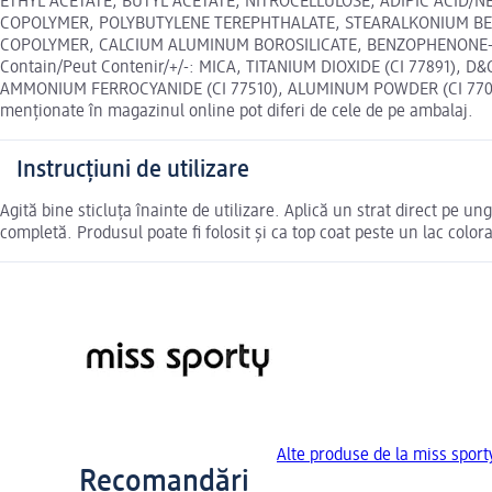
ETHYL ACETATE, BUTYL ACETATE, NITROCELLULOSE, ADIPIC ACID/N
COPOLYMER, POLYBUTYLENE TEREPHTHALATE, STEARALKONIUM BE
COPOLYMER, CALCIUM ALUMINUM BOROSILICATE, BENZOPHENONE-1,
Contain/Peut Contenir/+/-: MICA, TITANIUM DIOXIDE (CI 77891), 
AMMONIUM FERROCYANIDE (CI 77510), ALUMINUM POWDER (CI 77000), D
menționate în magazinul online pot diferi de cele de pe ambalaj.
Instrucțiuni de utilizare
Agită bine sticluța înainte de utilizare. Aplică un strat direct pe un
completă. Produsul poate fi folosit și ca top coat peste un lac color
Alte produse de la miss sport
Recomandări