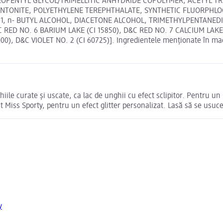
EOPENTYL GLYCOL/TRIMELLITIC ANHYDRIDE COPOLYMER, ACETYL TRI
NTONITE, POLYETHYLENE TEREPHTHALATE, SYNTHETIC FLUORPHLO
 n- BUTYL ALCOHOL, DIACETONE ALCOHOL, TRIMETHYLPENTANEDIY
D&C RED NO. 6 BARIUM LAKE (CI 15850), D&C RED NO. 7 CALCIUM LAK
&C VIOLET NO. 2 (CI 60725)]. Ingredientele menționate în magazi
ghiile curate și uscate, ca lac de unghii cu efect sclipitor. Pentru u
at Miss Sporty, pentru un efect glitter personalizat. Lasă să se usuce
y