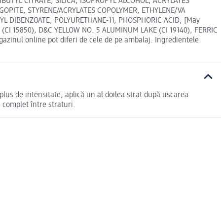
BUTYL CITRATE, SILICA, ISOPROPYL ALCOHOL, ACRYLATES
GOPITE, STYRENE/ACRYLATES COPOLYMER, ETHYLENE/VA
L DIBENZOATE, POLYURETHANE-11, PHOSPHORIC ACID, [May
E (CI 15850), D&C YELLOW NO. 5 ALUMINUM LAKE (CI 19140), FERRIC
nul online pot diferi de cele de pe ambalaj. Ingredientele
n plus de intensitate, aplică un al doilea strat după uscarea
 complet între straturi.