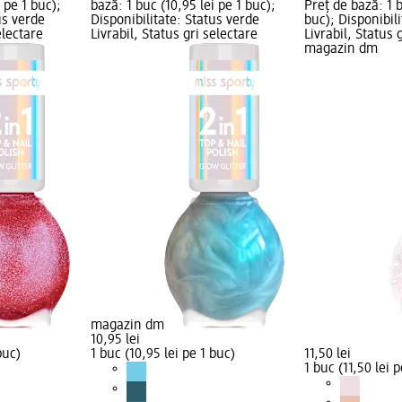
 pe 1 buc);
bază: 1 buc (10,95 lei pe 1 buc);
Preț de bază: 1 b
us verde
Disponibilitate: Status verde
buc); Disponibil
electare
Livrabil, Status gri selectare
Livrabil, Status 
magazin dm
magazin dm
10,95 lei
buc)
1 buc (10,95 lei pe 1 buc)
11,50 lei
1 buc (11,50 lei 