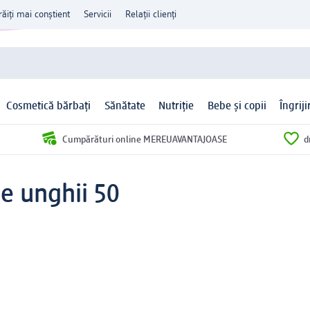
răiți mai conștient
Servicii
Relații clienți
Cosmetică bărbați
Sănătate
Nutriție
Bebe și copii
Îngrij
Cumpărături online MEREUAVANTAJOASE
d
de unghii 50