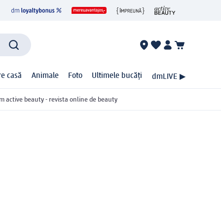
ire casă
Animale
Foto
Ultimele bucăți
dmLIVE ▶
m active beauty - revista online de beauty