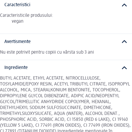
Caracteristici
Caracteristicile produsului:
vegan
Avertismente
Nu este potrivit pentru copiii cu vârsta sub 3 ani
Ingrediente
BUTYL ACETATE, ETHYL ACETATE, NITROCELLULOSE,
TOSYLAMIDE/EPOXY RESIN, ACETYL TRIBUTYL CITRATE, ISOPROPYL
ALCOHOL, MICA, STEARALKONIUM BENTONITE, TOCOPHEROL,
DIPROPYLENE GLYCOL DIBENZOATE, ADIPIC ACID/NEOPENTYL
GLYCOL/TRIMELLITIC ANHYDRIDE COPOLYMER, HEXANAL,
DIETHYLHEXYL SODIUM SULFOSUCCINATE, DIMETHICONE,
TRIMETHYLSILOXYSILICATE, AQUA (WATER), ALCOHOL DENAT.,
PHOSPHORIC ACID, SORBIC ACID, CI 15850 (RED 6 LAKE), CI 19140
(YELLOW 5 LAKE), CI 77491 (IRON OXIDES), CI 77499 (IRON OXIDES),
CI 77891 (TITANIUM DIOXIDE) Ingredientele menționate în