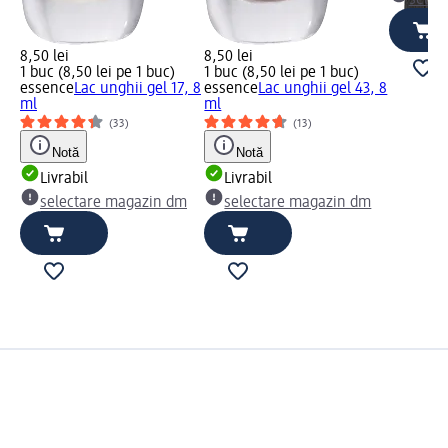
selec
8,50 lei
8,50 lei
1 buc (8,50 lei pe 1 buc)
1 buc (8,50 lei pe 1 buc)
essence
Lac unghii gel 17, 8
essence
Lac unghii gel 43, 8
ml
ml
(33)
(13)
Notă
Notă
Livrabil
Livrabil
selectare magazin dm
selectare magazin dm