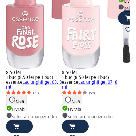
Livrab
selec
8,50 lei
8,50 lei
1 buc (8,50 lei pe 1 buc)
1 buc (8,50 lei pe 1 buc)
essence
Lac unghii gel 08, 8
essence
Lac unghii gel 07, 8
ml
ml
(21)
(59)
Notă
Notă
Livrabil
Livrabil
selectare magazin dm
selectare magazin dm