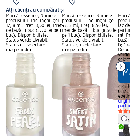
Alți clienți au cumpărat și
Marcă: essence; Numele
Marcă: essence; Numele
Marcă: e
produsului: Lac unghii gel
produsului: Lac unghii gel
produsul
17, 8 ml; Preț: 8,50 lei; Preț
43, 8 ml; Preț: 8,50 lei;
lac de u
de bază: 1 buc (8,50 lei pe 1
Preț de bază: 1 buc (8,50 lei
parfum d
buc); Disponibilitate:
pe 1 buc); Disponibilitate:
ml; Preț:
Status verde Livrabil,
Status verde Livrabil,
bază: 0,1
Status gri selectare
Status gri selectare
l); Graf
magazin dm
magazin dm
Disponibi
verde Liv
selectar
4,45 lei
0,125 l (3
ebelin
Di
unghii c
parfum..
Notă
Livrab