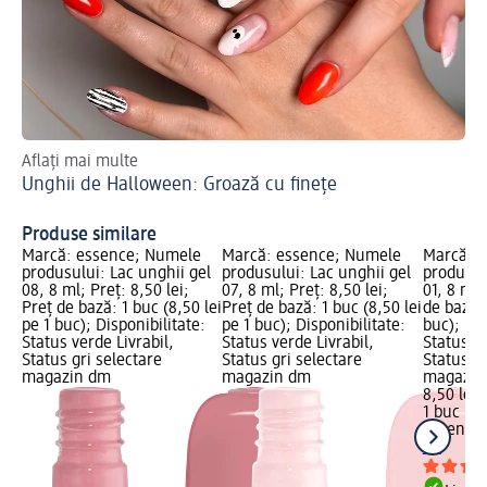
Aflați mai multe
Vă 
Unghii de Halloween: Groază cu finețe
ma
Un
Produse similare
Marcă: essence; Numele
Marcă: essence; Numele
Marcă: 
produsului: Lac unghii gel
produsului: Lac unghii gel
produsul
08, 8 ml; Preț: 8,50 lei;
07, 8 ml; Preț: 8,50 lei;
01, 8 ml;
Preț de bază: 1 buc (8,50 lei
Preț de bază: 1 buc (8,50 lei
de bază: 
pe 1 buc); Disponibilitate:
pe 1 buc); Disponibilitate:
buc); Dis
Status verde Livrabil,
Status verde Livrabil,
Status ve
Status gri selectare
Status gri selectare
Status gr
magazin dm
magazin dm
magazin
8,50 lei
1 buc (8,
essence
ml