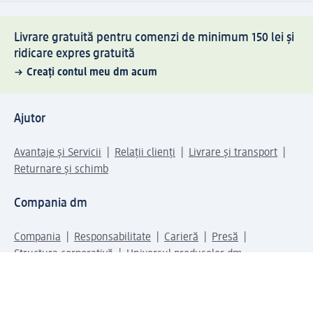
Livrare gratuită pentru comenzi de minimum 150 lei și
ridicare expres gratuită
Creați contul meu dm acum
Ajutor
Avantaje și Servicii
Relații clienți
Livrare și transport
Returnare și schimb
Compania dm
Compania
Responsabilitate
Carieră
Presă
Structura corporativă
Universul produselor dm
Lumea dm