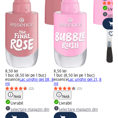
Livrab
selec
8,50 lei
8,50 lei
1 buc (8,50 lei pe 1 buc)
1 buc (8,50 lei pe 1 buc)
essence
Lac unghii gel 08, 8
essence
Lac unghii gel 21, 8
ml
ml
(22)
(21)
Notă
Notă
Livrabil
Livrabil
selectare magazin dm
selectare magazin dm