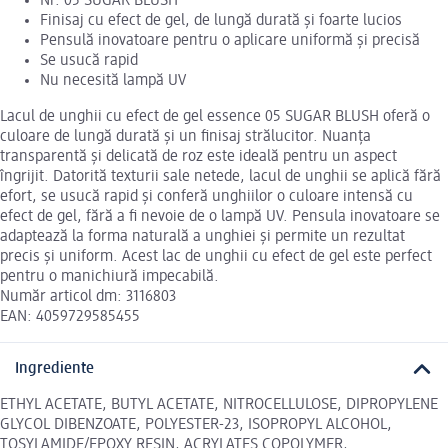
Nr. 05 SUGAR BLUSH
Finisaj cu efect de gel, de lungă durată și foarte lucios
Pensulă inovatoare pentru o aplicare uniformă și precisă
Se usucă rapid
Nu necesită lampă UV
Lacul de unghii cu efect de gel essence 05 SUGAR BLUSH oferă o
culoare de lungă durată și un finisaj strălucitor. Nuanța
transparentă și delicată de roz este ideală pentru un aspect
îngrijit. Datorită texturii sale netede, lacul de unghii se aplică fără
efort, se usucă rapid și conferă unghiilor o culoare intensă cu
efect de gel, fără a fi nevoie de o lampă UV. Pensula inovatoare se
adaptează la forma naturală a unghiei și permite un rezultat
precis și uniform. Acest lac de unghii cu efect de gel este perfect
pentru o manichiură impecabilă.
Număr articol dm: 3116803
EAN: 4059729585455
Ingrediente
ETHYL ACETATE, BUTYL ACETATE, NITROCELLULOSE, DIPROPYLENE
GLYCOL DIBENZOATE, POLYESTER-23, ISOPROPYL ALCOHOL,
TOSYLAMIDE/EPOXY RESIN, ACRYLATES COPOLYMER,