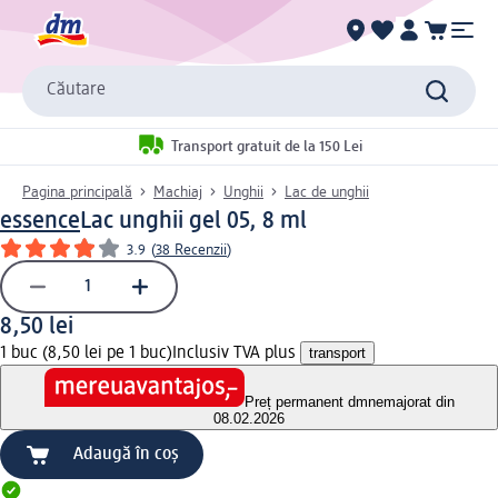
Căutare
Transport gratuit de la 150 Lei
Pagina principală
Machiaj
Unghii
Lac de unghii
essence
Lac unghii gel 05, 8 ml
3.9
(
38 Recenzii
)
8,50 lei
1 buc (8,50 lei pe 1 buc)
Inclusiv TVA plus
transport
Preț permanent dm
nemajorat din
08.02.2026
Adaugă în coș