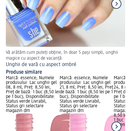
Vă arătăm cum puteți obține, în doar 5 pași simpli, unghii
Af
magice cu aspect de vacanță
Un
Unghii de vară cu aspect ombré
Produse similare
Marcă: essence; Numele
Marcă: essence; Numele
Marcă: 
produsului: Lac unghii gel
produsului: Lac unghii gel
produsul
08, 8 ml; Preț: 8,50 lei;
21, 8 ml; Preț: 8,50 lei; Preț
24, 8 ml;
Preț de bază: 1 buc (8,50 lei
de bază: 1 buc (8,50 lei pe 1
Preț de b
pe 1 buc); Disponibilitate:
buc); Disponibilitate:
pe 1 buc)
Status verde Livrabil,
Status verde Livrabil,
Status ve
Status gri selectare
Status gri selectare
Status gr
magazin dm
magazin dm
magazin
8,50 lei
1 buc (8,
essence
ml