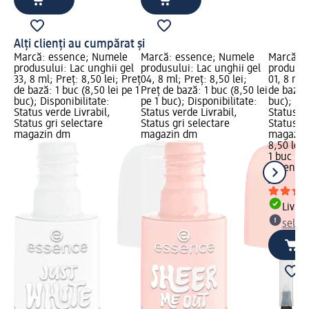
Alți clienți au cumpărat și
Marcă: essence; Numele
Marcă: essence; Numele
Marcă: 
produsului: Lac unghii gel
produsului: Lac unghii gel
produsul
33, 8 ml; Preț: 8,50 lei; Preț
04, 8 ml; Preț: 8,50 lei;
01, 8 ml;
de bază: 1 buc (8,50 lei pe 1
Preț de bază: 1 buc (8,50 lei
de bază: 
buc); Disponibilitate:
pe 1 buc); Disponibilitate:
buc); Dis
Status verde Livrabil,
Status verde Livrabil,
Status ve
Status gri selectare
Status gri selectare
Status gr
magazin dm
magazin dm
magazin
8,50 lei
1 buc (8,
essence
ml
Livrab
selec