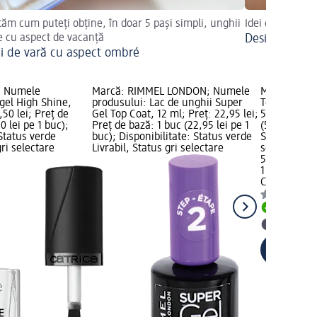
tăm cum puteți obține, în doar 5 pași simpli, unghii
Idei de stilizare
 cu aspect de vacanță
Design de un
i de vară cu aspect ombré
; Numele
Marcă: RIMMEL LONDON; Numele
Marcă: Cupi
gel High Shine,
produsului: Lac de unghii Super
Top Coat Glo
,50 lei; Preț de
Gel Top Coat, 12 ml; Preț: 22,95 lei;
59,95 lei; P
0 lei pe 1 buc);
Preț de bază: 1 buc (22,95 lei pe 1
(59,95 lei p
 Status verde
buc); Disponibilitate: Status verde
Status verde
gri selectare
Livrabil, Status gri selectare
selectare 
59,95 lei
1 buc (59,95
Cupio
Top Co
Livrabil
selectar