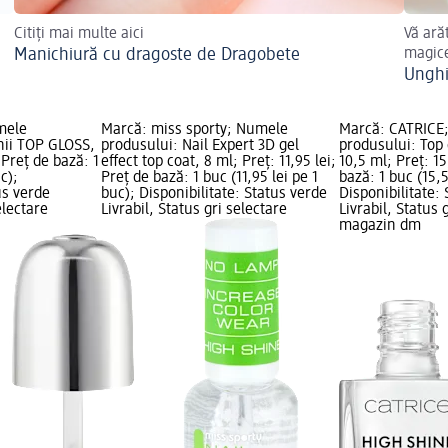
Citiți mai multe aici
Vă ară
Manichiură cu dragoste de Dragobete
magice
Unghi
mele
Marcă: miss sporty; Numele
Marcă: CATRICE
hii TOP GLOSS,
produsului: Nail Expert 3D gel
produsului: Top 
 Preț de bază: 1
effect top coat, 8 ml; Preț: 11,95 lei;
10,5 ml; Preț: 15
c);
Preț de bază: 1 buc (11,95 lei pe 1
bază: 1 buc (15,5
us verde
buc); Disponibilitate: Status verde
Disponibilitate:
electare
Livrabil, Status gri selectare
Livrabil, Status 
magazin dm