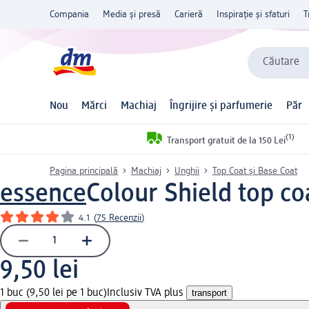
Compania
Media și presă
Carieră
Inspirație și sfaturi
T
Căutare
Nou
Mărci
Machiaj
Îngrijire și parfumerie
Păr
(1)
Transport gratuit de la 150 Lei
Pagina principală
Machiaj
Unghii
Top Coat și Base Coat
essence
Colour Shield top co
4.1
(
75 Recenzii
)
9,50 lei
1 buc (9,50 lei pe 1 buc)
Inclusiv TVA plus
transport