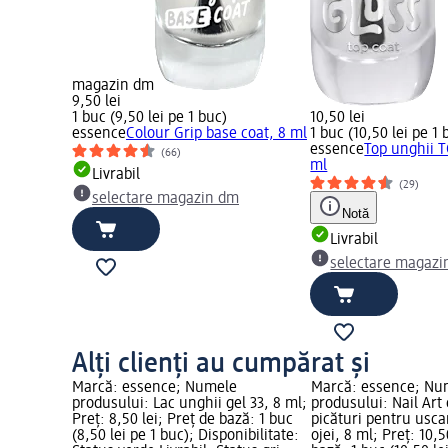
magazin dm
9,50 lei
1 buc (9,50 lei pe 1 buc)
10,50 lei
essence
Colour Grip base coat, 8 ml
1 buc (10,50 lei pe 1 
essence
Top unghii 
(66)
ml
Livrabil
(29)
selectare magazin dm
Notă
Livrabil
selectare magazi
Alți clienți au cumpărat și
Marcă: essence; Numele
Marcă: essence; Nu
base coat,
produsului: Lac unghii gel 33, 8 ml;
produsului: Nail Art
 de bază: 1
Preț: 8,50 lei; Preț de bază: 1 buc
picături pentru usca
(8,50 lei pe 1 buc); Disponibilitate:
ojei, 8 ml; Preț: 10,5