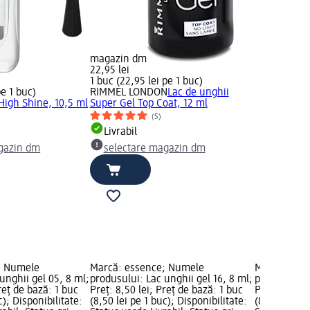
magazin dm
22,95 lei
1 buc (22,95 lei pe 1 buc)
pe 1 buc)
RIMMEL LONDON
Lac de unghii
High Shine, 10,5 ml
Super Gel Top Coat, 12 ml
(5)
Livrabil
gazin dm
selectare magazin dm
; Numele
Marcă: essence; Numele
Marcă: ess
unghii gel 05, 8 ml;
produsului: Lac unghii gel 16, 8 ml;
produsului: 
reț de bază: 1 buc
Preț: 8,50 lei; Preț de bază: 1 buc
Preț: 8,50 l
c); Disponibilitate:
(8,50 lei pe 1 buc); Disponibilitate:
(8,50 lei pe