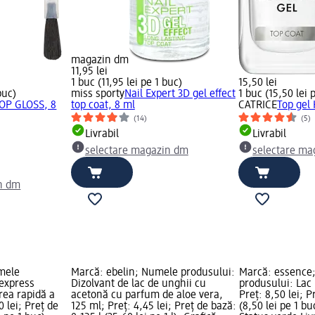
magazin dm
11,95 lei
1 buc (11,95 lei pe 1 buc)
15,50 lei
buc)
miss sporty
Nail Expert 3D gel effect
1 buc (15,50 lei 
TOP GLOSS, 8
top coat, 8 ml
CATRICE
Top gel 
(14)
(5)
Livrabil
Livrabil
selectare magazin dm
selectare ma
n dm
mele
Marcă: ebelin; Numele produsului:
Marcă: essence
 express
Dizolvant de lac de unghii cu
produsului: Lac 
rea rapidă a
acetonă cu parfum de aloe vera,
Preț: 8,50 lei; P
0 lei; Preț de
125 ml; Preț: 4,45 lei; Preț de bază:
(8,50 lei pe 1 bu