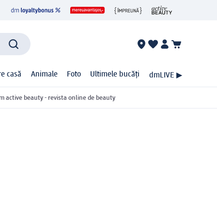
ire casă
Animale
Foto
Ultimele bucăți
dmLIVE ▶
m active beauty - revista online de beauty