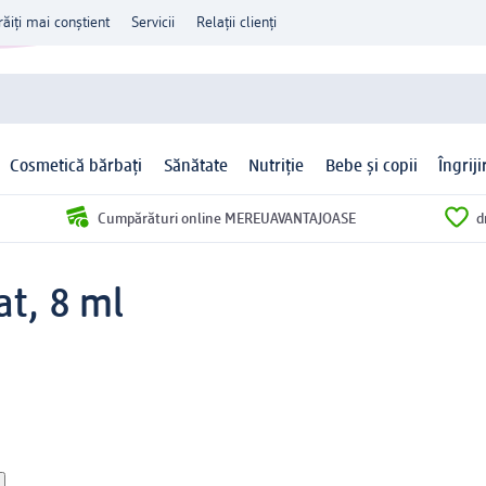
răiți mai conștient
Servicii
Relații clienți
Cosmetică bărbați
Sănătate
Nutriție
Bebe și copii
Îngrij
Cumpărături online MEREUAVANTAJOASE
d
at, 8 ml