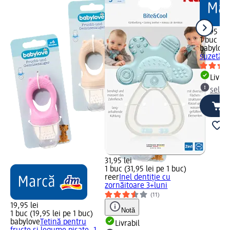
14,95 lei
1 buc (14
babylove
suzetă
Livrab
selec
31,95 lei
1 buc (31,95 lei pe 1 buc)
reer
Inel dentiție cu
zornăitoare 3+luni
(11)
19,95 lei
Notă
1 buc (19,95 lei pe 1 buc)
babylove
Tetină pentru
Livrabil