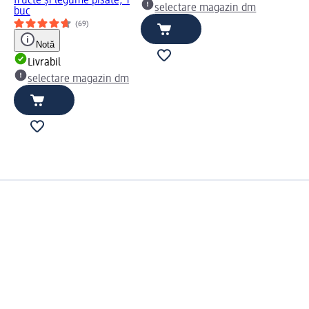
fructe și legume pisate, 1
selectare magazin dm
buc
(69)
Notă
Livrabil
selectare magazin dm