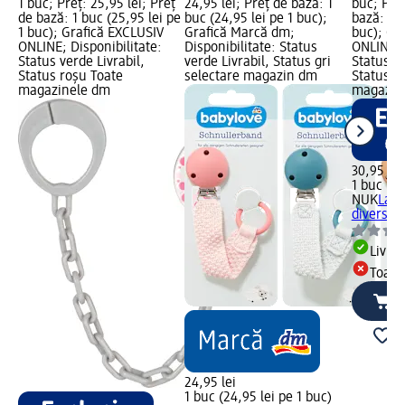
1 buc; Preț: 25,95 lei; Preț
24,95 lei; Preț de bază: 1
buc; Preț
de bază: 1 buc (25,95 lei pe
buc (24,95 lei pe 1 buc);
bază: 1 b
1 buc); Grafică EXCLUSIV
Grafică Marcă dm;
buc); Gr
ONLINE; Disponibilitate:
Disponibilitate: Status
ONLINE; 
Status verde Livrabil,
verde Livrabil, Status gri
Status ve
Status roșu Toate
selectare magazin dm
Status r
magazinele dm
magazin
30,95 lei
1 buc (30
NUK
Lanț
diverse c
Livrab
Toate
24,95 lei
1 buc (24,95 lei pe 1 buc)