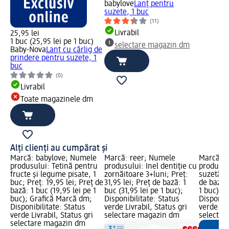
babylove
Lanț pentru
suzete, 1 buc
(11)
Livrabil
25,95 lei
1 buc (25,95 lei pe 1 buc)
selectare magazin dm
Baby-Nova
Lanț cu cârlig de
prindere pentru suzete, 1
buc
(0)
Livrabil
Toate magazinele dm
Alți clienți au cumpărat și
Marcă: babylove; Numele
Marcă: reer; Numele
Marcă: b
produsului: Tetină pentru
produsului: Inel dentiție cu
produsul
fructe și legume pisate, 1
zornăitoare 3+luni; Preț:
suzetă; P
buc; Preț: 19,95 lei; Preț de
31,95 lei; Preț de bază: 1
de bază: 
bază: 1 buc (19,95 lei pe 1
buc (31,95 lei pe 1 buc);
1 buc); 
buc); Grafică Marcă dm;
Disponibilitate: Status
Disponibi
Disponibilitate: Status
verde Livrabil, Status gri
verde Liv
verde Livrabil, Status gri
selectare magazin dm
selectar
selectare magazin dm