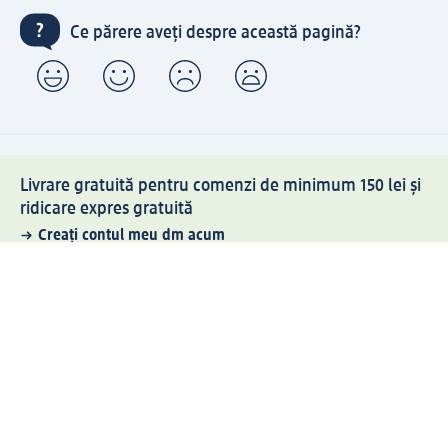
Ce părere aveți despre această pagină?
Livrare gratuită pentru comenzi de minimum 150 lei și
ridicare expres gratuită
Creați contul meu dm acum
Ajutor
Avantaje și Servicii
Relații clienți
Livrare și transport
Returnare și schimb
Compania dm