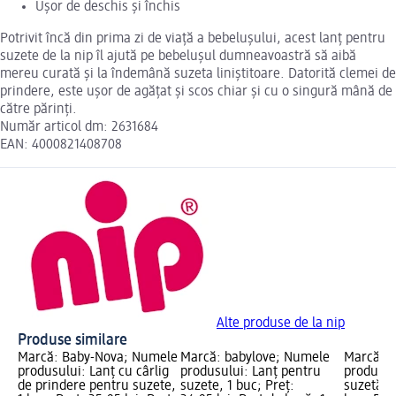
Ușor de deschis și închis
Potrivit încă din prima zi de viață a bebelușului, acest lanț pentru
suzete de la nip îl ajută pe bebelușul dumneavoastră să aibă
mereu curată și la îndemână suzeta liniștitoare. Datorită clemei de
prindere, este ușor de agățat și scos chiar și cu o singură mână de
către părinți.
Număr articol dm: 2631684
EAN: 4000821408708
Alte produse de la nip
Produse similare
Marcă: Baby-Nova; Numele
Marcă: babylove; Numele
Marcă: 
produsului: Lanț cu cârlig
produsului: Lanț pentru
produsul
de prindere pentru suzete,
suzete, 1 buc; Preț:
suzetă, d