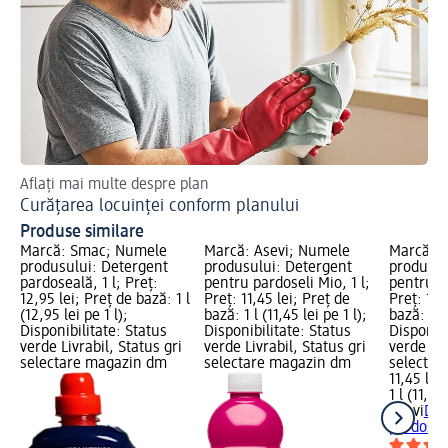
Aflați mai multe despre plan
Del
Curățarea locuinței conform planului
Cu
Produse similare
Marcă: Smac; Numele
Marcă: Asevi; Numele
Marcă: A
produsului: Detergent
produsului: Detergent
produsul
pardoseală, 1 l; Preț:
pentru pardoseli Mio, 1 l;
pentru pa
12,95 lei; Preț de bază: 1 l
Preț: 11,45 lei; Preț de
Preț: 11,
(12,95 lei pe 1 l);
bază: 1 l (11,45 lei pe 1 l);
bază: 1 l 
Disponibilitate: Status
Disponibilitate: Status
Disponibi
verde Livrabil, Status gri
verde Livrabil, Status gri
verde Liv
selectare magazin dm
selectare magazin dm
selectar
11,45 lei
1 l (11,45 
Asevi
Det
pardoseli