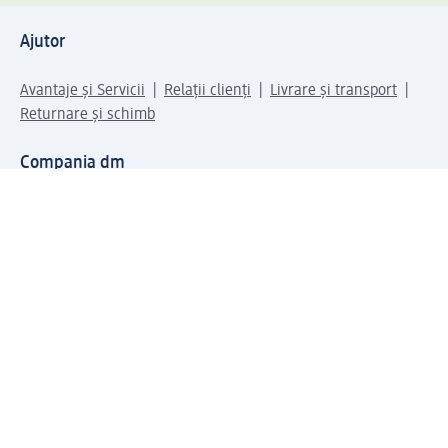
Ajutor
Avantaje și Servicii
Relații clienți
Livrare și transport
Returnare și schimb
Compania dm
Compania
Responsabilitate
Carieră
Presă
Structura corporativă
Universul produselor dm
Lumea dm