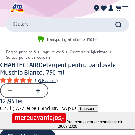
Căutare
Transport gratuit de la 150 Lei
Pagina principală
Îngrijire casă
Curățenie și igienizare
Soluție pentru pardoseală
CHANTECLAIR
Detergent pentru pardosele
Muschio Bianco, 750 ml
5
(
3 Recenzii
)
12,95 lei
0,75 l (17,27 lei pe 1 l)
Inclusiv TVA plus
transport
Preț permanent dm
nemajorat din
29.07.2025