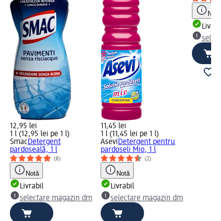
Notă
Livrab
selec
12,95 lei
11,45 lei
1 l (12,95 lei pe 1 l)
1 l (11,45 lei pe 1 l)
Smac
Detergent
Asevi
Detergent pentru
pardoseală, 1 l
pardoseli Mio, 1 l
(8)
(2)
Notă
Notă
Livrabil
Livrabil
selectare magazin dm
selectare magazin dm