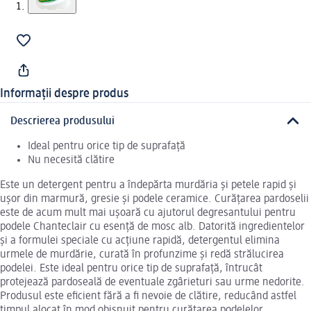
Informații despre produs
Descrierea produsului
Ideal pentru orice tip de suprafață
Nu necesită clătire
Este un detergent pentru a îndepărta murdăria și petele rapid și
ușor din marmură, gresie și podele ceramice. Curățarea pardoselii
este de acum mult mai ușoară cu ajutorul degresantului pentru
podele Chanteclair cu esență de mosc alb. Datorită ingredientelor
și a formulei speciale cu acțiune rapidă, detergentul elimina
urmele de murdărie, curată în profunzime și redă strălucirea
podelei. Este ideal pentru orice tip de suprafață, întrucât
protejează pardoseală de eventuale zgârieturi sau urme nedorite.
Produsul este eficient fără a fi nevoie de clătire, reducând astfel
timpul alocat în mod obișnuit pentru curățarea podelelor.