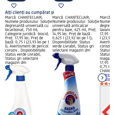
Alți clienți au cumpărat și
Marcă: CHANTECLAIR;
Marcă: CHANTECLAIR;
Marcă: 
Numele produsului: Soluție
Numele produsului: Soluție
Numele p
degresantă universală cu
universală anticalcar
degresan
bicarbonat, 750 ml;
pentru baie, 625 ml; Preț:
lavandă,
Categorie juridică: biocid;
14,95 lei; Preț de bază:
17,95 lei
Preț: 17,95 lei; Preț de
0,625 l (23,92 lei pe 1 l);
l (23,93 l
bază: 0,75 l (23,93 lei pe 1
Disponibilitate: Status
Avertism
l); Avertisment de pericol:
verde Livrabil, Status gri
coroziv.;
coroziv.; Disponibilitate:
selectare magazin dm
Status ve
Status verde Livrabil,
Status gr
Status gri selectare
magazin
magazin dm
17,95 lei
0,75 l (23
CHANTEC
degresan
lavandă,