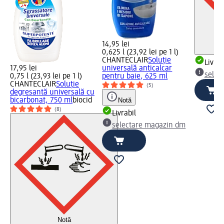
14,95 lei
0,625 l (23,92 lei pe 1 l)
CHANTECLAIR
Soluție
Livrab
17,95 lei
universală anticalcar
selec
0,75 l (23,93 lei pe 1 l)
pentru baie, 625 ml
CHANTECLAIR
Soluție
(5)
degresantă universală cu
bicarbonat, 750 ml
biocid
Notă
(8)
Livrabil
selectare magazin dm
Notă