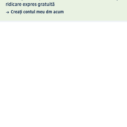
ridicare expres gratuită
Creați contul meu dm acum
Ajutor
Avantaje și Servicii
Relații clienți
Livrare și transport
Returnare și schimb
Compania dm
Compania
Responsabilitate
Carieră
Presă
Structura corporativă
Universul produselor dm
Lumea dm