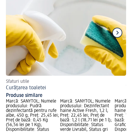
Sfaturi utile
Pa
Curățarea toaletei
În
Produse similare
Marcă: SANYTOL; Numele
Marcă: SANYTOL; Numele
Marcă: 
produsului: Pudră
produsului: Dezinfectant
produsul
dezinfectantă pentru rufe
haine Active Fresh, 1,2 l;
haine Ac
albe, 450 g; Preț: 25,45 lei;
Preț: 22,45 lei; Preț de
Preț: 12,
Preț de bază: 0,45 Kg
bază: 1,2 l (18,71 lei pe 1 l);
bază: 0,5 
(56,56 lei pe 1 Kg);
Disponibilitate: Status
Grafică 
Disponibilitate: Status
verde Livrabil, Status gri
Disponibi