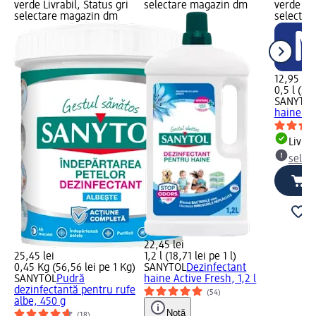
verde Livrabil, Status gri
selectare magazin dm
verde Liv
selectare magazin dm
selectar
12,95 lei
0,5 l (25,
SANYTO
haine Ac
Livrab
selec
22,45 lei
25,45 lei
1,2 l (18,71 lei pe 1 l)
0,45 Kg (56,56 lei pe 1 Kg)
SANYTOL
Dezinfectant
SANYTOL
Pudră
haine Active Fresh, 1,2 l
dezinfectantă pentru rufe
(54)
albe, 450 g
Notă
(18)