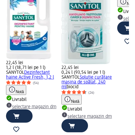
Notă
Livrab
selec
22,45 lei
1,2 l (18,71 lei pe 1 l)
22,45 lei
SANYTOL
Dezinfectant
0,24 l (93,54 lei pe 1 l)
haine Active Fresh, 1,2 l
SANYTOL
Soluţie curăţare
maşina de spălat, 240
(54)
ml
biocid
Notă
(26)
Livrabil
Notă
selectare magazin dm
Livrabil
selectare magazin dm