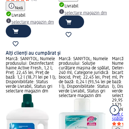
Livrabil
Notă
selectare magazin dm
Livrabil
selectare magazin dm
Alți clienți au cumpărat și
Marcă: SANYTOL; Numele
Marcă: SANYTOL; Numele
Marcă: 
produsului: Dezinfectant
produsului: Soluţie
Numele p
haine Active Fresh, 1,2 l;
curăţare maşina de spălat,
Detergen
Preț: 22,45 lei; Preț de
240 ml; Categorie juridică:
bicarbona
bază: 1,2 l (18,71 lei pe 1 l);
biocid; Preț: 22,45 lei; Preț
ml; Preț:
Disponibilitate: Status
de bază: 0,24 l (93,54 lei pe
bază: 1,5
verde Livrabil, Status gri
1 l); Disponibilitate: Status
l); Dispo
selectare magazin dm
verde Livrabil, Status gri
verde Liv
selectare magazin dm
selectar
29,95 lei
1,575 l (1
CHANTEC
rufe cu 
spălări, 