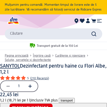
Mulțumim pentru comandă. Momentan timpul de livrare este de 5
zile lucrătoare. Vă recomandăm să folosiți serviciul de Ridicare Expres
Căutare
Transport gratuit de la 150 Lei
Pagina principală
Îngrijire casă
Curățenie și igienizare
Soluție, servețele și dezinfectante
SANYTOL
Dezinfectant pentru haine cu Flori Albe,
1,2 l
5
(
210 Recenzii
)
22,45 lei
1,2 l (18,71 lei pe 1 l)
Inclusiv TVA plus
transport