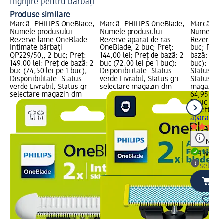
Îngrijire pentru bărbați
Ti
Produse similare
Marcă: PHILIPS OneBlade;
Marcă: PHILIPS OneBlade;
Marcă: G
Numele produsului:
Numele produsului:
Numele p
Rezerve lame OneBlade
Rezerve aparat de ras
Rezerve 
Intimate bărbați
OneBlade, 2 buc; Preț:
buc; Preț
QP229/50,, 2 buc; Preț:
144,00 lei; Preț de bază: 2
bază: 3 b
149,00 lei; Preț de bază: 2
buc (72,00 lei pe 1 buc);
buc); Dis
buc (74,50 lei pe 1 buc);
Disponibilitate: Status
Status ve
Disponibilitate: Status
verde Livrabil, Status gri
Status gr
verde Livrabil, Status gri
selectare magazin dm
magazin
selectare magazin dm
64,95 lei
3 buc (21
Gillette 
aparat de
Notă
Livrab
selec