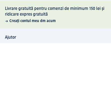
Livrare gratuită pentru comenzi de minimum 150 lei și
ridicare expres gratuită
Creați contul meu dm acum
Ajutor
Avantaje și Servicii
Relații clienți
Livrare și transport
Returnare și schimb
Compania dm
Compania
Responsabilitate
Carieră
Presă
Structura corporativă
Universul produselor dm
Lumea dm