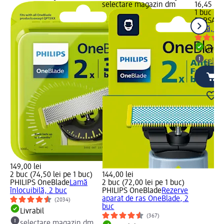
selectare magazin dm
16,45 lei
1 buc (16
PARSA B
mică, 1 
Livrab
selec
149,00 lei
2 buc (74,50 lei pe 1 buc)
144,00 lei
PHILIPS OneBlade
Lamă
2 buc (72,00 lei pe 1 buc)
înlocuibilă, 2 buc
PHILIPS OneBlade
Rezerve
aparat de ras OneBlade, 2
(2034)
buc
Livrabil
(367)
selectare magazin dm