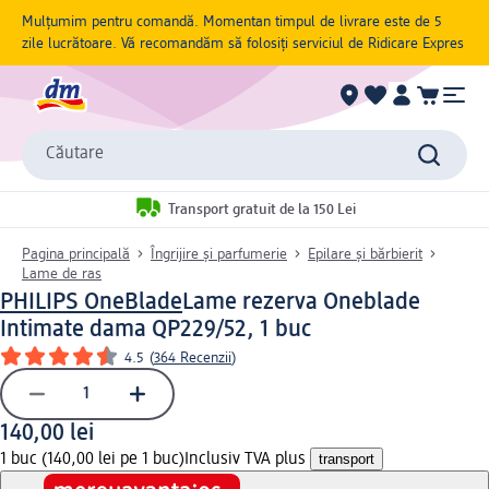
Mulțumim pentru comandă. Momentan timpul de livrare este de 5
zile lucrătoare. Vă recomandăm să folosiți serviciul de Ridicare Expres
Căutare
Transport gratuit de la 150 Lei
Pagina principală
Îngrijire și parfumerie
Epilare și bărbierit
Lame de ras
PHILIPS OneBlade
Lame rezerva Oneblade
Intimate dama QP229/52, 1 buc
4.5
(
364 Recenzii
)
140,00 lei
1 buc (140,00 lei pe 1 buc)
Inclusiv TVA plus
transport