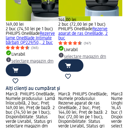
144,00 lei
149,00 lei
2 buc (72,00 lei pe 1 buc)
2 buc (74,50 lei pe 1 buc)
PHILIPS OneBlade
Rezerve
PHILIPS OneBlade
Rezerve
aparat de ras OneBlade, 2
lame OneBlade Intimate
buc
bărbați QP229/50,, 2 buc
(367)
(365)
Livrabil
Livrabil
selectare magazin dm
selectare magazin dm
Alți clienți au cumpărat și
Marcă: PHILIPS OneBlade;
Marcă: PHILIPS OneBlade;
Marcă: 
Numele produsului: Lamă
Numele produsului:
Numele p
înlocuibilă, 2 buc; Preț:
Rezerve aparat de ras
Unghieră
149,00 lei; Preț de bază: 2
OneBlade, 2 buc; Preț:
16,45 lei
buc (74,50 lei pe 1 buc);
144,00 lei; Preț de bază: 2
buc (16,4
Disponibilitate: Status
buc (72,00 lei pe 1 buc);
Disponibi
verde Livrabil, Status gri
Disponibilitate: Status
verde Liv
selectare magazin dm
verde Livrabil, Status gri
selectar