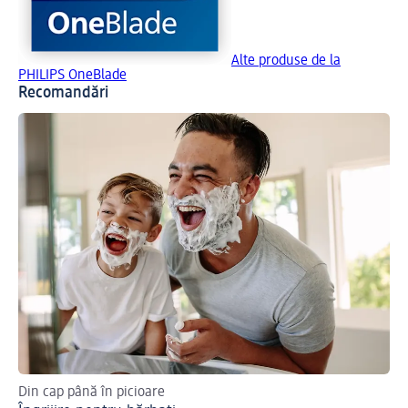
Alte produse de la
PHILIPS OneBlade
Recomandări
Din cap până în picioare
Des