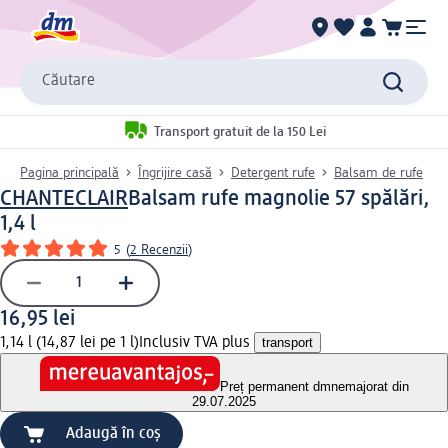
Căutare
Transport gratuit de la 150 Lei
Pagina principală
Îngrijire casă
Detergent rufe
Balsam de rufe
CHANTECLAIR
Balsam rufe magnolie 57 spălări,
1,4 l
5
(
2 Recenzii
)
16,95 lei
1,14 l (14,87 lei pe 1 l)
Inclusiv TVA plus
transport
Preț permanent dm
nemajorat din
29.07.2025
Adaugă în coș