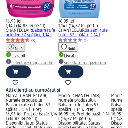
16,95 lei
16,95 lei
1,14 l (14,87 lei pe 1 l)
1,14 l (14,87 lei pe 1 l)
CHANTECLAIR
Balsam rufe
CHANTECLAIR
Balsam rufe
orhidee 57 spălări, 1,14 l
Lotus 57 spălări, 1,14 l
(5)
(0)
Notă
Notă
Livrabil
Livrabil
selectare magazin dm
selectare magazin dm
Alți clienți au cumpărat și
Marcă: CHANTECLAIR;
Marcă: CHANTECLAIR;
Marcă: 
Numele produsului:
Numele produsului:
Numele p
Balsam rufe orhidee 57
Balsam rufe Lotus 57
Balsam r
spălări, 1,14 l; Preț:
spălări, 1,14 l; Preț:
spălări, 1
16,95 lei; Preț de bază: 1,14
16,95 lei; Preț de bază: 1,14
16,95 lei
l (14,87 lei pe 1 l);
l (14,87 lei pe 1 l);
l (14,87 l
Disponibilitate: Status
Disponibilitate: Status
Disponibi