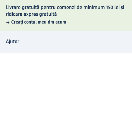
Livrare gratuită pentru comenzi de minimum 150 lei și
ridicare expres gratuită
Creați contul meu dm acum
Ajutor
Avantaje și Servicii
Relații clienți
Livrare și transport
Returnare și schimb
Compania dm
Compania
Responsabilitate
Carieră
Presă
Structura corporativă
Universul produselor dm
Lumea dm