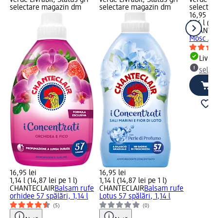
verde Livrabil, Status gri
verde Livrabil, Status gri
verde Liv
selectare magazin dm
selectare magazin dm
selectar
16,95 lei
1,14 l (14
CHANTEC
Mosc Alb 
Livrab
selec
16,95 lei
16,95 lei
1,14 l (14,87 lei pe 1 l)
1,14 l (14,87 lei pe 1 l)
CHANTECLAIR
Balsam rufe
CHANTECLAIR
Balsam rufe
orhidee 57 spălări, 1,14 l
Lotus 57 spălări, 1,14 l
(5)
(0)