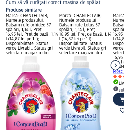
Cum să vă curățați corect mașina de spălat
Sp
Produse similare
Marcă: CHANTECLAIR;
Marcă: CHANTECLAIR;
Marcă: 
Numele produsului:
Numele produsului:
Numele p
Balsam rufe orhidee 57
Balsam rufe Lotus 57
Balsam r
spălări, 1,14 l; Preț:
spălări, 1,14 l; Preț:
spălări, 1
16,95 lei; Preț de bază: 1,14
16,95 lei; Preț de bază: 1,14
16,95 lei
l (14,87 lei pe 1 l);
l (14,87 lei pe 1 l);
l (14,87 l
Disponibilitate: Status
Disponibilitate: Status
Disponibi
verde Livrabil, Status gri
verde Livrabil, Status gri
verde Liv
selectare magazin dm
selectare magazin dm
selectar
16,95 lei
1,14 l (14
CHANTEC
Mosc Alb 
Livrab
selec